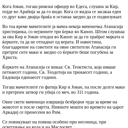
Кога Јован, тогаш римски офицер во Едеса, слушна за Кир,
појде во Арабија за да го види. Кога се видоа се засакаа еден
со друг како двајца браќа и останаа заедно да се подвизуваат.
Во тоа време мачителите ја мачеа некоја маченичка Атанасија
христијанка, со нејзините три ќерки во Каноп. Штом слушнаа
за ова Кир и Јован отидоа во Каноп за да ги храбрат мајката и
ќерките, та да не отпаднат од верата. И навистина,
благодарение на советите на овие светители Атанасија ги
претрпе сите маки и заедно со ќерките беше погубена за
Христа.
Ќерките на Атанасија се викаа: Св. Теоктиста, која имаше
петнаесет години, Св. Теодотија на тринаесет години, а
Евдокија единаесет години.
Тогаш мачителите ги фатија Кир и Јован, па после долги маки
и претрпен затвор ги убија со меч, во 311 година.
Овие свети маченици извршија безбројни чуда за време на
животот и после смртта. Нивните мошти во времето на царот
Аркадиј се пренесени во Рим.
Се повикуваат на помош особено при несоница, при
осветување на вода и на Маслосвет.