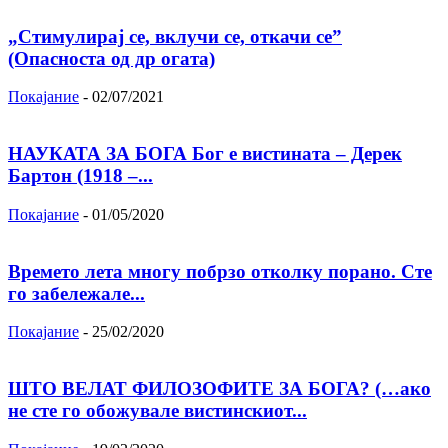
„Стимулирај се, вклучи се, откачи се”
(Опасноста од др огата)
Покајание
-
02/07/2021
НАУКАТА ЗА БОГА Бог е вистината – Дерек
Бартон (1918 –...
Покајание
-
01/05/2020
Времето лета многу побрзо отколку порано. Сте
го забележале...
Покајание
-
25/02/2020
ШТО ВЕЛАТ ФИЛОЗОФИТЕ ЗА БОГА? (…ако
не сте го обожувале вистинскиот...