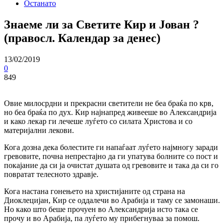
Останато
Знаеме ли за Светите Кир и Јован ?
(правосл. Календар за денес)
13/02/2019
0
849
Овие милосрдни и прекрасни светители не беа браќа по крв,
но беа браќа по дух. Кир најнапред живееше во Александрија
и како лекар ги лечеше луѓето со силата Христова и со
материјални лекови.
Кога дозна дека болестите ги напаѓаат луѓето најмногу заради
гревовите, почна непрестајно да ги упатува болните со пост и
покајание да си ја очистат душата од гревовите и така да си го
повратат телесното здравје.
Кога настана гонењето на христијаните од страна на
Диоклецијан, Кир се оддалечи во Арабија и таму се замонаши.
Но како што беше прочуен во Александрија исто така се
прочу и во Арабија, па луѓето му прибегнуваа за помош.