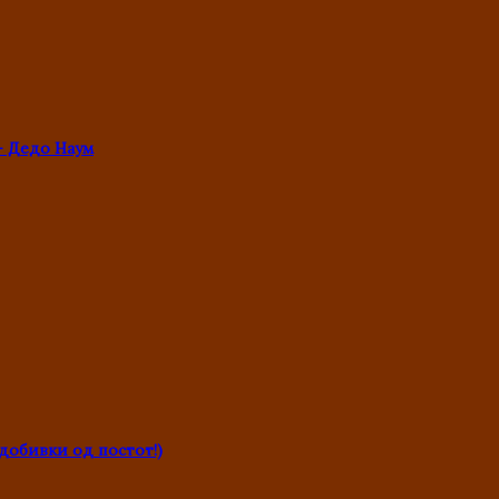
- Дедо Наум
обивки од постот!)