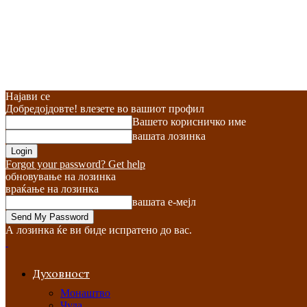
Најави се
Добредојдовте! влезете во вашиот профил
Вашето корисничко име
вашата лозинка
Forgot your password? Get help
обновување на лозинка
враќање на лозинка
вашата е-мејл
А лозинка ќе ви биде испратено до вас.
Духовност
Монаштво
Чуда