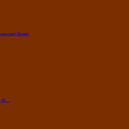
ополит Наум)
 (Д….