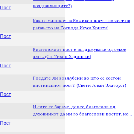
воздржливците?)
Пост
Како е типикот за Божикен пост – во чест на
раѓањето на Господа Исуса Христа!
Пост
Вистинскиот пост е воздржување од секое
зло… (Св. Тихон Задонски)
Пост
Гледате ли возљубени во што се состои
вистинскиот пост?! (Свети Јован Златоуст)
Пост
И сите ќе бараме, денес, благослов од
духовникот да ни го благослови постот, но…
Пост