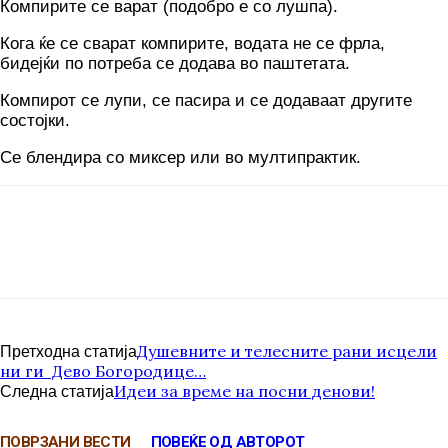
Компирите се варат (подобро е со лушпа).
Кога ќе се сварат компирите, водата не се фрла,
бидејќи по потреба се додава во паштетата.
Компирот се лупи, се пасира и се додаваат другите
состојки.
Се блендира со миксер или во мултипрактик.
Душевните и телесните рани исцели
Претходна статија
ни ги Дево Богородице…
Идеи за време на посни денови!
Следна статија
ПОВРЗАНИ ВЕСТИ
ПОВЕЌЕ ОД АВТОРОТ