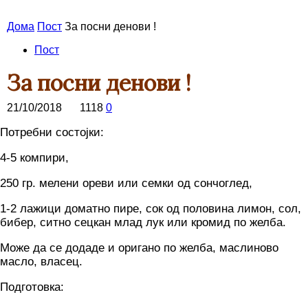
Дома
Пост
За посни денови !
Пост
За посни денови !
21/10/2018
1118
0
Потребни состојки:
4-5 компири,
250 гр. мелени ореви или семки од сончоглед,
1-2 лажици доматно пире, сок од половина лимон, сол,
бибер, ситно сецкан млад лук или кромид по желба.
Може да се додаде и оригано по желба, маслиново
масло, власец.
Подготовка: