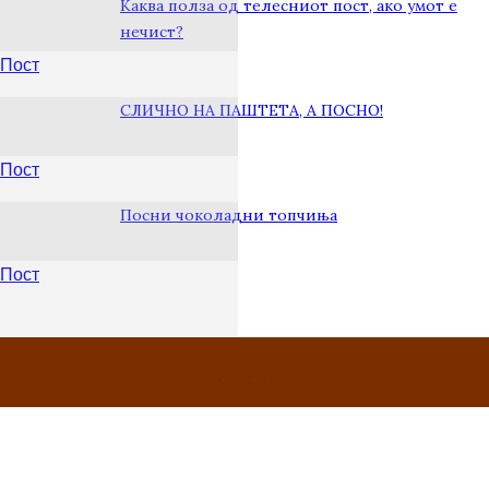
Каква полза од телесниот пост, ако умот е
нечист?
Пост
СЛИЧНО НА ПАШТЕТА, А ПОСНО!
Пост
Посни чоколадни топчиња
Пост
Пост