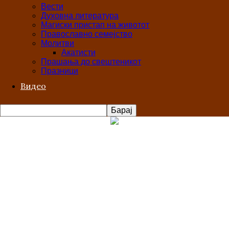
Вести
Духовна литература
Магиски пристап на животот
Православно семејство
Молитви
Акатисти
Прашања до свештеникот
Празници
Видео