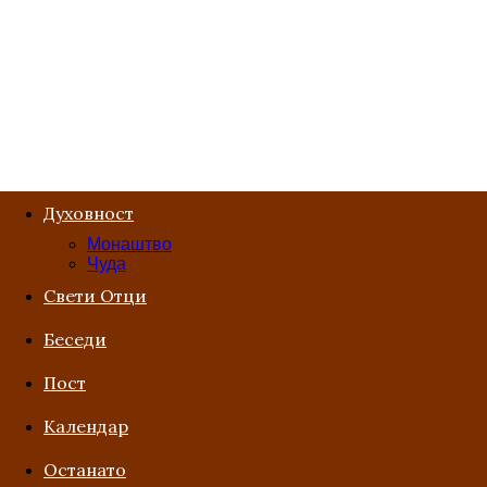
Духовност
Монаштво
Чуда
Свети Отци
Беседи
Пост
Kалендар
Останато