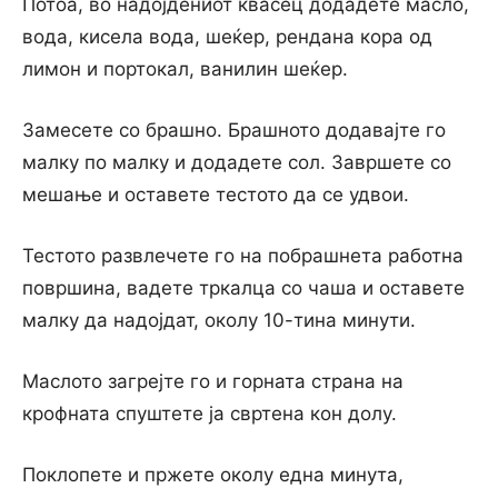
Потоа, во надојдениот квасец додадете масло,
вода, кисела вода, шеќер, рендана кора од
лимон и портокал, ванилин шеќер.
Замесете со брашно. Брашното додавајте го
малку по малку и додадете сол. Завршете со
мешање и оставете тестото да се удвои.
Тестото развлечете го на побрашнета работна
површина, вадете тркалца со чаша и оставете
малку да надојдат, околу 10-тина минути.
Маслото загрејте го и горната страна на
крофната спуштете ја свртена кон долу.
Поклопете и пржете околу една минута,