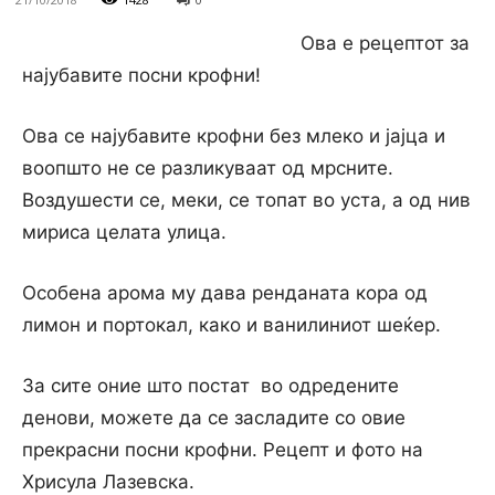
Ова е рецептот за
најубавите посни крофни!
Ова се најубавите крофни без млеко и јајца и
воопшто не се разликуваат од мрсните.
Воздушести се, меки, се топат во уста, а од нив
мириса целата улица.
Особена арома му дава ренданата кора од
лимон и портокал, како и ванилиниот шеќер.
За сите оние што постат во одредените
денови, можете да се засладите со овие
прекрасни посни крофни. Рецепт и фото на
Хрисула Лазевска.