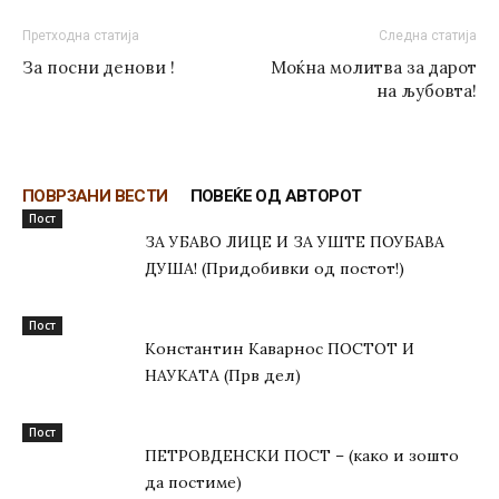
Претходна статија
Следна статија
За посни денови !
Моќна молитва за дарот
на љубовта!
ПОВРЗАНИ ВЕСТИ
ПОВЕЌЕ ОД АВТОРОТ
Пост
ЗА УБАВО ЛИЦЕ И ЗА УШТЕ ПОУБАВА
ДУША! (Придобивки од постот!)
Пост
Константин Каварнос ПОСТОТ И
НАУКАТА (Прв дел)
Пост
ПЕТРОВДЕНСКИ ПОСТ – (како и зошто
да постиме)