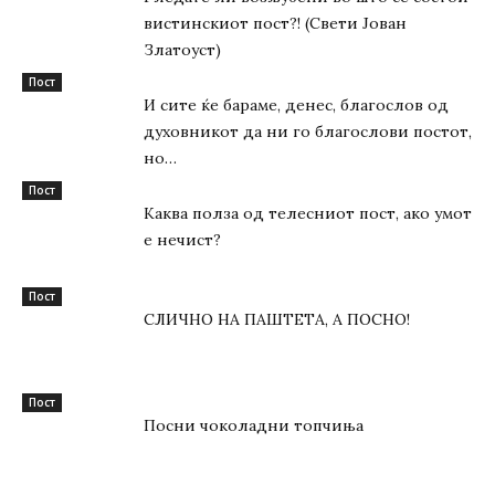
вистинскиот пост?! (Свети Јован
Златоуст)
Пост
И сите ќе бараме, денес, благослов од
духовникот да ни го благослови постот,
но…
Пост
Каква полза од телесниот пост, ако умот
е нечист?
Пост
СЛИЧНО НА ПАШТЕТА, А ПОСНО!
Пост
Посни чоколадни топчиња