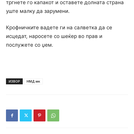
тргнете го капакот и оставете долната страна
уште малку да зарумени.
Крофничките вадете ги на салветка да се
исцедат, наросете со шеќер во прав и
послужете со џем.
ИЗВОР
НМД.мк