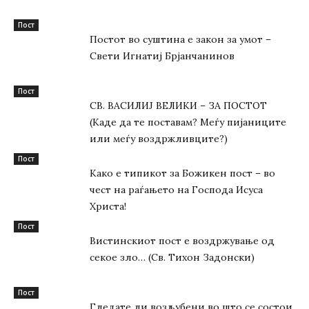
Пост
Постот во суштина е закон за умот –
Свети Игнатиј Брјанчанинов
Пост
СВ. ВАСИЛИЈ ВЕЛИКИ – ЗА ПОСТОТ
(Каде да те поставам? Меѓу пијаниците
или меѓу воздржливците?)
Пост
Како е типикот за Божикен пост – во
чест на раѓањето на Господа Исуса
Христа!
Пост
Вистинскиот пост е воздржување од
секое зло… (Св. Тихон Задонски)
Пост
Гледате ли возљубени во што се состои