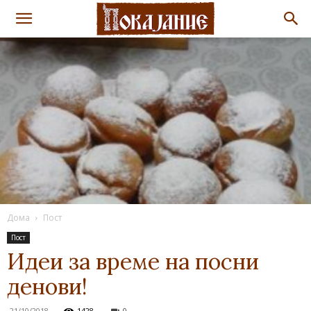
Дома
Пост
Пост
Идеи за време на посни
денови!
21/10/2018
1428
0