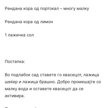
Рендана кора од портокал – многу малку
Рендана кора од лимон
1 лажичка сол
Постапка:
Во подлабок сад ставете го квасецот, лажица
шеќер и лажица брашно. Добро промешајте со
малку вода и оставете квасецот да се
активира.