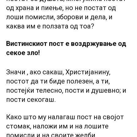
од храна и пиење, но не постат од
лоши помисли, зборови и дела, и
каква им е ползата од тоа?
Вистинскиот пост е воздржување од
секое зло!
Значи , ако сакаш, Христијанину,
постот да ти биде полезен, а ти,
постејќи телесно, пости и душевно; и
пости секогаш.
Како што му налагаш пост на својот
стомак, наложи им и на лошите
помисли и на своите желби.