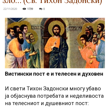
зло… (Св. Тихон Задонски)
22/11/2020
1739
0
Вистински пост е и телесен и духовен
И свети Тихон Задонски многу убаво
ја објаснува потребата и неделивоста
на телесниот и душевниот пост: