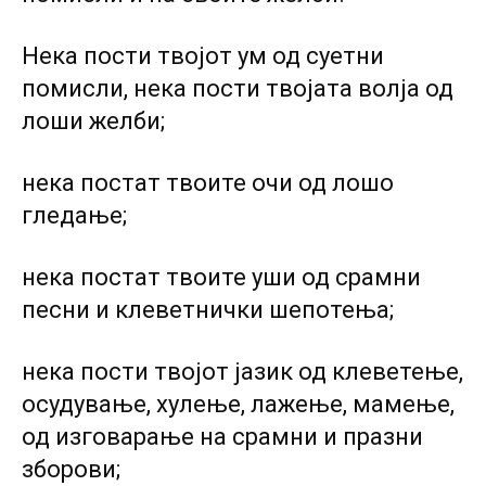
Нека пости твојот ум од суетни
помисли, нека пости твојата волја од
лоши желби;
нека постат твоите очи од лошо
гледање;
нека постат твоите уши од срамни
песни и клеветнички шепотења;
нека пости твојот јазик од клеветење,
осудување, хулење, лажење, мамење,
од изговарање на срамни и празни
зборови;