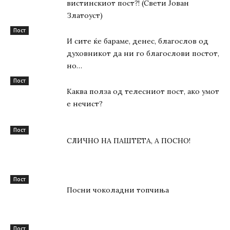
вистинскиот пост?! (Свети Јован
Златоуст)
Пост
И сите ќе бараме, денес, благослов од
духовникот да ни го благослови постот,
но…
Пост
Каква полза од телесниот пост, ако умот
е нечист?
Пост
СЛИЧНО НА ПАШТЕТА, А ПОСНО!
Пост
Посни чоколадни топчиња
Пост