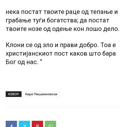
нека постат твоите раце од тепање и
грабање туѓи богатства; да постат
твоите нозе од одење кон лошо дело.
Клони се од зло и прави добро. Тоа е
христијанскиот пост каков што бара
Бог од нас. “
ИЗВОР
Кире Пишмановски