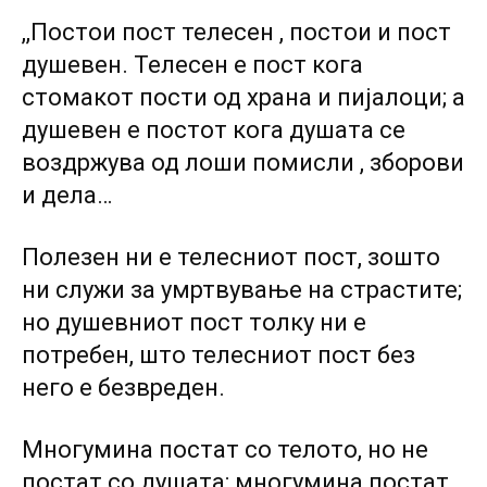
,,Постои пост телесен , постои и пост
душевен. Телесен е пост кога
стомакот пости од храна и пијалоци; а
душевен е постот кога душата се
воздржува од лоши помисли , зборови
и дела…
Полезен ни е телесниот пост, зошто
ни служи за умртвување на страстите;
но душевниот пост толку ни е
потребен, што телесниот пост без
него е безвреден.
Многумина постат со телото, но не
постат со душата; многумина постат