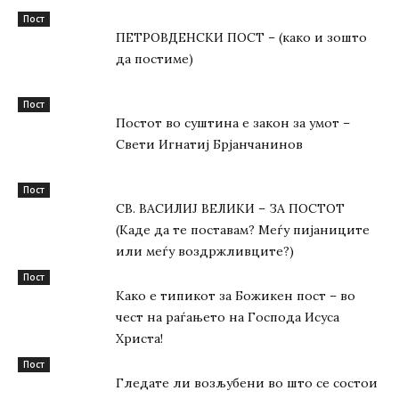
Пост
ПЕТРОВДЕНСКИ ПОСТ – (како и зошто
да постиме)
Пост
Постот во суштина е закон за умот –
Свети Игнатиј Брјанчанинов
Пост
СВ. ВАСИЛИЈ ВЕЛИКИ – ЗА ПОСТОТ
(Каде да те поставам? Меѓу пијаниците
или меѓу воздржливците?)
Пост
Како е типикот за Божикен пост – во
чест на раѓањето на Господа Исуса
Христа!
Пост
Гледате ли возљубени во што се состои