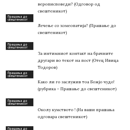
верописповеди? (Одговор од
свештеникот)
Прашања до
свештеникот
Лечење со хомеопатија? (Прашање до
свештеникот)
Прашања до
свештеникот
За интимниот контакт на брачните
другари во текот на пост (Отец Ивица
Тодоров)
Прашања до
свештеникот
Како ли го заслужив тоа Божјо чудо!
(рубрика – Прашање до свештеникот)
Прашања до
свештеникот
Околу кумството ! (На ваши прашања
одговара свештеникот)
Прашања до