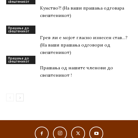
свештеникот
Кумство?! (На ваши прашања одговара
свештеникот)
Прашања до
свештеникот
Грев ли е мојот гласно изнесен став…?
(На ваши прашања одговори од
свештеникот)
Прашања до
свештеникот
Прашања од нашите членови до
свештеникот !