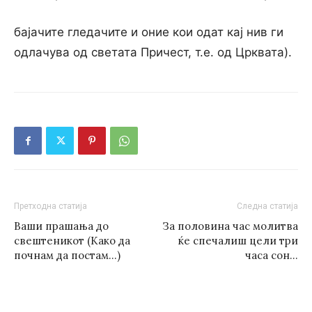
бајачите гледачите и оние кои одат кај нив ги
одлачува од светата Причест, т.е. од Црквата).
Претходна статија
Следна статија
Ваши прашања до
За половина час молитва
свештеникот (Како да
ќе спечалиш цели три
почнам да постам…)
часа сон…