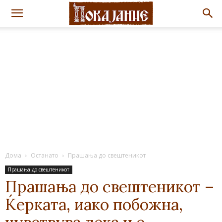
Дома
Останато
Прашања до свештеникот
Прашања до свештеникот
Прашања до свештеникот –
Ќерката, иако побожна,