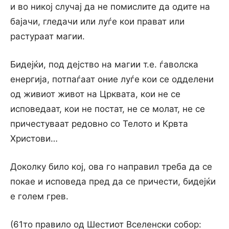
и во никој случај да не помислите да одите на
бајачи, гледачи или луѓе кои прават или
растураат магии.
Бидејќи, под дејство на магии т.е. ѓаволска
енергија, потпаѓаат оние луѓе кои се одделени
од живиот живот на Црквата, кои не се
исповедаат, кои не постат, не се молат, не се
причестуваат редовно со Телото и Крвта
Христови…
Доколку било кој, ова го направил треба да се
покае и исповеда пред да се причести, бидејќи
е голем грев.
(61то правило од Шестиот Вселенски собор: