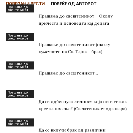
ПОВРЗАНИ ВЕСТИ
ПОВЕЌЕ ОД АВТОРОТ
Прашања до
свештеникот
Прашања до свештеникот – Околу
причеста и исповедта кај децата
Прашања до
свештеникот
Прашање до свештеникот (околу
кумството на Св. Тајна – брак)
Прашања до
свештеникот
Прашање до свештеникот…
Прашања до
свештеникот
Да се одбегнува личност која ни е тежок
крст за носење? (Свештеникот одговара)
Прашања до
свештеникот
Да се вклучи брак од различни