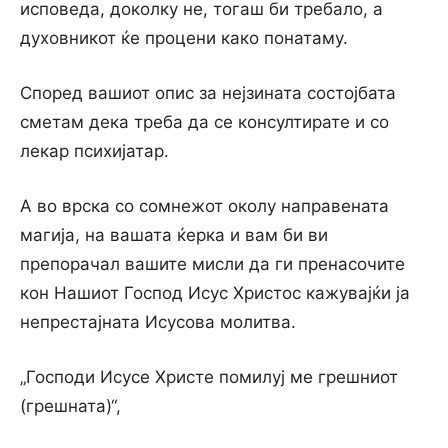
исповеда, доколку не, тогаш би требало, а
духовникот ќе процени како понатаму.
Според вашиот опис за нејзината состојбата
сметам дека треба да се консултирате и со
лекар психијатар.
А во врска со сомнежот околу направената
магија, на вашата ќерка и вам би ви
препорачал вашите мисли да ги пренасочите
кон Нашиот Господ Исус Христос кажувајќи ја
непрестајната Исусова молитва.
„Господи Исусе Христе помилуј ме грешниот
(грешната)“,