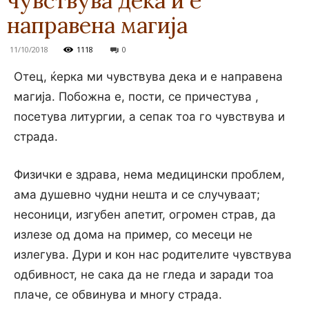
чувствува дека и е
направена магија
11/10/2018
1118
0
Отец, ќерка ми чувствува дека и е направена
магија. Побожна е, пости, се причестува ,
посетува литургии, а сепак тоа го чувствува и
страда.
Физички е здрава, нема медицински проблем,
ама душевно чудни нешта и се случуваат;
несоници, изгубен апетит, огромен страв, да
излезе од дома на пример, со месеци не
излегува. Дури и кон нас родителите чувствува
одбивност, не сака да не гледа и заради тоа
плаче, се обвинува и многу страда.