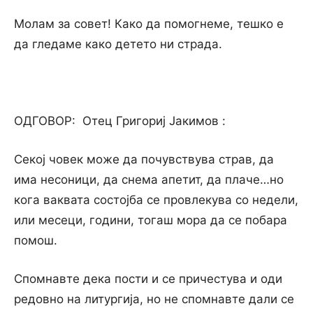
Молам за совет! Како да помогнеме, тешко е
да гледаме како детето ни страда.
ОДГОВОР: Отец Григориј Јакимов :
Секој човек може да почувствува страв, да
има несоници, да снема апетит, да плаче…но
кога ваквата состојба се провлекува со недели,
или месеци, години, тогаш мора да се побара
помош.
Спомнавте дека пости и се причестува и оди
редовно на литургија, но не спомнавте дали се