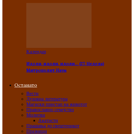
Kалендар
Идоли, идоли, идоли… (27. Недела)
Митрополит Наум
Останато
Вести
Духовна литература
Магиски пристап на животот
Православно семејство
Молитви
Акатисти
Прашања до свештеникот
Празници