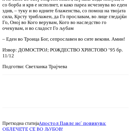
со борба и крв е исполнет, и како пареа исчезнува во еден
здив, – туку и во идните блаженства, со помош на твојата
сила, Крсту триблажен, да Го прославам, во лице гледајќи
Го, Оној во Кого верувам, Кого во наследство го
очекувам, и во сладост Го љубам
– Еден во Троица Бог, сепрославен во сите векови. Амин!
Изворː ДОМОСТРОЈ; РОЖДЕСТВО ХРИСТОВО ’95 бр.
11/12
Подготви: Светланка Трајчева
Апостол Павле не` повикува:
Претходна статија
ОБЛЕЧЕТЕ СЕ ВО ЉУБОВ!