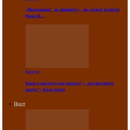
„Икономија“ за лаиците – во делот на втор
брак (Д….
Беседи
Каде е местото на срцето? – „последното
место“- Дедо Наум
Пост