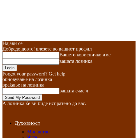
Најави се
Добредојдовте! влезете во вашиот профил
Вашето корисничко име
вашата лозинка
Forgot your password? Get help
обновување на лозинка
враќање на лозинка
вашата е-мејл
А лозинка ќе ви биде испратено до вас.
Духовност
Монаштво
Чуда