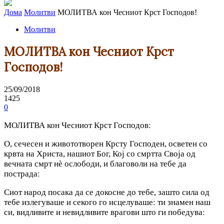
Дома
Молитви
МОЛИТВА кон Чесниот Крст Господов!
Молитви
МОЛИТВА кон Чесниот Крст
Господов!
25/09/2018
1425
0
МОЛИТВА кон Чесниот Крст Господовː
О, сечесен и живототворен Крсту Господен, осветен со
крвта на Христа, нашиот Бог, Кој со смртта Своја од
вечната смрт нѐ ослободи, и благоволи на тебе да
пострадаː
Сиот народ посака да се докосне до тебе, зашто сила од
тебе излегуваше и секого го исцелувашеː ти знамен наш
си, видливите и невидливите врагови што ги победуваː