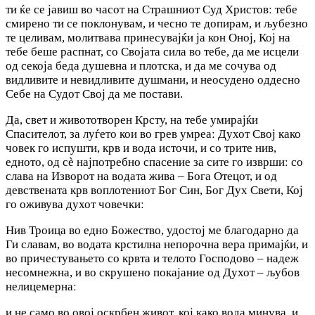
ти ќе се јавиш во часот на Страшниот Суд Христовː тебе
смирено ти се поклонувам, и чесно те допирам, и љубезно
те целивам, молитвава принесувајќи ја кон Оној, Кој на
тебе беше распнат, со Својата сила во тебе, да ме исцели
од секоја беда душевна и плотска, и да ме сочува од
видливите и невидливите душмани, и неосудено оддесно
Себе на Судот Свој да ме постави.
Да, свет и живототворен Крсту, на тебе умирајќи
Спасителот, за луѓето кои во грев умреаː Духот Свој како
човек го испушти, крв и вода источи, и со трите нив,
едното, од сѐ најпотребно спасение за сите го извршиː со
слава на Изворот на водата жива – Бога Отецот, и од
девствената крв воплотениот Бог Син, Бог Дух Свети, Кој
го оживува духот човечкиː
Нив Троица во едно Божество, удостој ме благодарно да
Ги славам, во водата крстилна непорочна вера примајќи, и
во причестувањето со крвта и телото Господово – надеж
несомнежна, и во скрушено покајание од Духот – љубов
нелицемернаː
и не само во овој оскрбен живот, кој како вода минува, и