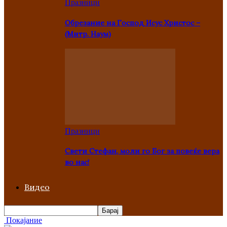
Празници
Oбрезание на Господ Исус Христос –
(Митр. Наум)
Празници
Свети Стефан, моли го Бог за повеќе вера
во нас!
Видео
Покајание