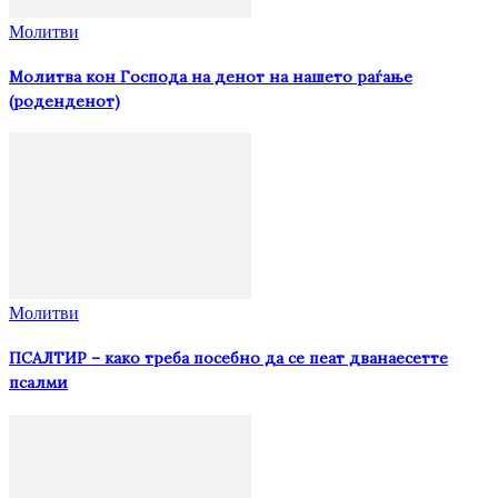
Молитви
Молитва кон Господа на денот на нашето раѓање
(роденденот)
Молитви
ПСАЛТИР – како треба посебно да се пеат дванаесетте
псалми