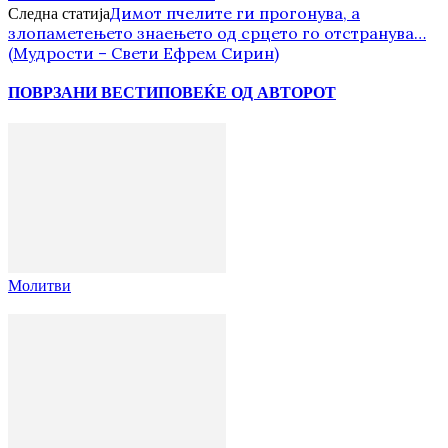
Димот пчелите ги прогонува, а
Следна статија
злопаметењето знаењето од срцето го отстранува…
(Мудрости – Свети Ефрем Сирин)
ПОВРЗАНИ ВЕСТИ
ПОВЕЌЕ ОД АВТОРОТ
Молитви