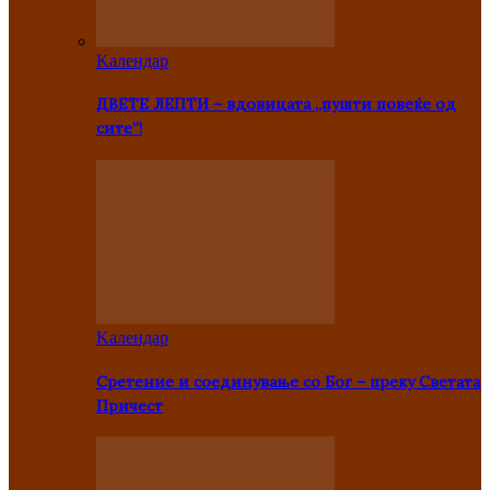
Kалендар
ДВЕТЕ ЛЕПТИ – вдовицата „пушти повеќе од
сите“!
Kалендар
Сретение и соединување со Бог – преку Светата
Причест