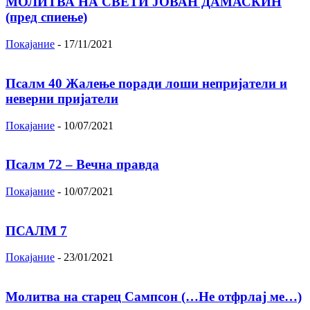
МОЛИТВА НА СВЕТИ ЈОВАН ДАМАСКИН
(пред спиење)
Покајание
-
17/11/2021
Псалм 40 Жалење поради лоши непријатели и
неверни пријатели
Покајание
-
10/07/2021
Псалм 72 – Вечна правда
Покајание
-
10/07/2021
ПСАЛМ 7
Покајание
-
23/01/2021
Молитва на старец Сампсон (…Не отфрлај ме…)