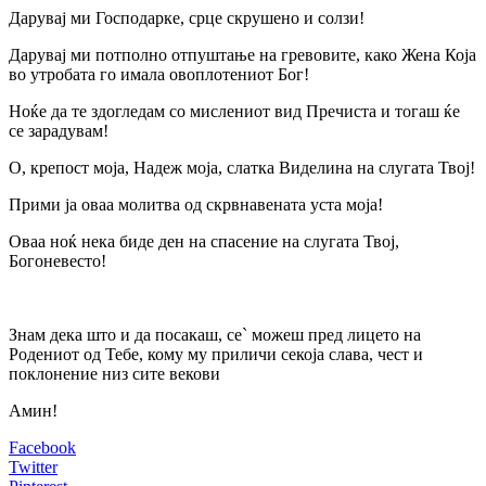
Дарувај ми Господарке, срце скрушено и солзи!
Дарувај ми потполно отпуштање на гревовите, како Жена Која
во утробата го имала овоплотениот Бог!
Ноќе да те здогледам со мислениот вид Пречиста и тогаш ќе
се зарадувам!
О, крепост моја, Надеж моја, слатка Виделина на слугата Твој!
Прими ја оваа молитва од скрвнавената уста моја!
Оваа ноќ нека биде ден на спасение на слугата Твој,
Богоневесто!
Знам дека што и да посакаш, се` можеш пред лицето на
Родениот од Тебе, кому му приличи секоја слава, чест и
поклонение низ сите векови
Амин!
Facebook
Twitter