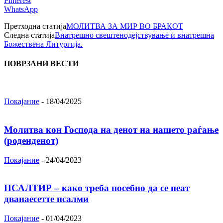
Pinterest
WhatsApp
Претходна статија
МОЛИТВА ЗА МИР ВО БРАКОТ
Следна статија
Внатрешно свештенодејствување и внатрешна
Божествена Литургија.
ПОВРЗАНИ ВЕСТИ
Покајание
-
18/04/2025
Молитва кон Господа на денот на нашето раѓање
(роденденот)
Покајание
-
24/04/2023
ПСАЛТИР – како треба посебно да се пеат
дванаесетте псалми
Покајание
-
01/04/2023