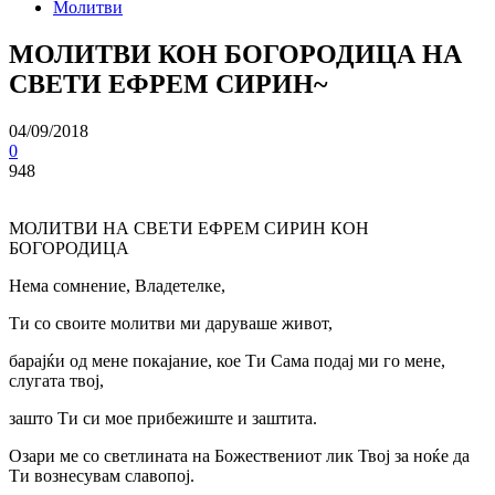
Молитви
МОЛИТВИ КОН БОГОРОДИЦА НА
СВЕТИ ЕФРЕМ СИРИН~
04/09/2018
0
948
МОЛИТВИ НА СВЕТИ ЕФРЕМ СИРИН КОН
БОГОРОДИЦА
Нема сомнение, Владетелке,
Ти со своите молитви ми даруваше живот,
барајќи од мене покајание, кое Ти Сама подај ми го мене,
слугата твој,
зашто Ти си мое прибежиште и заштита.
Озари ме со светлината на Божествениот лик Твој за ноќе да
Ти вознесувам славопој.