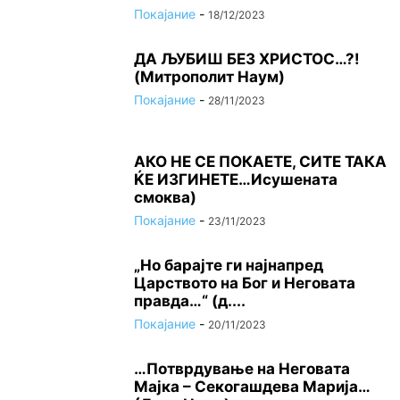
Покајание
-
18/12/2023
ДА ЉУБИШ БЕЗ ХРИСТОС…?!
(Митрополит Наум)
Покајание
-
28/11/2023
АКО НЕ СЕ ПОКАЕТЕ, СИТЕ ТАКА
ЌЕ ИЗГИНЕТЕ…Исушената
смоква)
Покајание
-
23/11/2023
„Но барајте ги најнапред
Царството на Бог и Неговата
правда…“ (д....
Покајание
-
20/11/2023
…Потврдување на Неговата
Мајка – Секогашдева Марија…