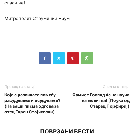
спаси нѐ!
Митрополит Струмички Наум
Претходна статија
Следна статија
Која е разликата помеѓу
Самиот Господ ќе нè научи
расудување и осудување?
на молитва! (Поука од
(На ваши писма одговара
Старец Порфириј)
отец Горан Стојчевски)
ПОВРЗАНИ ВЕСТИ