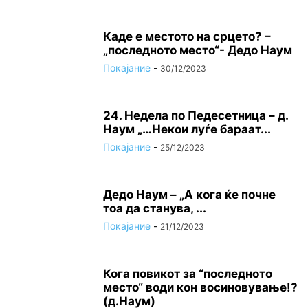
Каде е местото на срцето? –
„последното место“- Дедо Наум
Покајание
-
30/12/2023
24. Недела по Педесетница – д.
Наум „…Некои луѓе бараат...
Покајание
-
25/12/2023
Дедо Наум – „А кога ќе почне
тоа да станува, ...
Покајание
-
21/12/2023
Кога повикот за “последното
место“ води кон восиновување!?
(д.Наум)