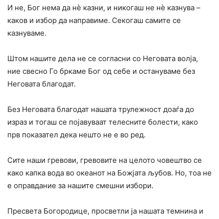
И не, Бог нема да нè казни, и никогаш не нѐ казнува –
каков и избор да направиме. Секогаш самите се
казнуваме.
Штом нашите дела не се согласни со Неговата волја,
ние свесно Го бркаме Бог од себе и остануваме без
Неговата благодат.
Без Неговата благодат нашата трулежност доаѓа до
израз и тогаш се појавуваат телесните болести, како
прв показател дека нешто не е во ред.
Сите наши гревови, гревовите на целото човештво се
како капка вода во океанот на Божјата љубов. Но, тоа не
е оправдание за нашите смешни избори.
Пресвета Богородице, просветли ја нашата темнина и