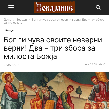
Дома
Беседи
Бог ги чува своите неверни верни! Два – три збора
за милоста...
Беседи
Бог ги чува своите неверни
верни! Два – три збора за
милоста Божја
2459
0
22/07/2018