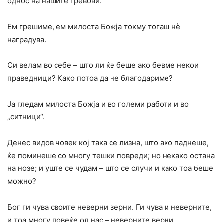
однос на нашите гревови.
Ем грешиме, ем милоста Божја токму тогаш нѐ
наградува.
Си велам во себе – што ли ќе беше ако бевме некои
праведници? Како потоа да не благодариме?
Ја гледам милоста Божја и во големи работи и во
„ситници“.
Денес видов човек кој така се лизна, што ако паднеше,
ќе поминеше со многу тешки повреди; но некако остана
на нозе; и уште се чудам – што се случи и како тоа беше
можно?
Бог ги чува своите неверни верни. Ги чува и неверните,
и тоа многу повеќе од нас – неверните верни.