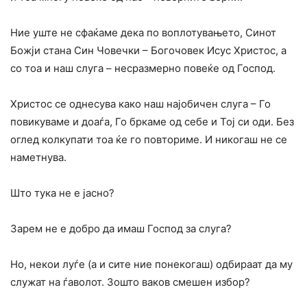
Ние уште не сфаќаме дека по воплотувањето, Синот
Божји стана Син Човечки – Богочовек Исус Христос, а
со тоа и наш слуга – несразмерно повеќе од Господ.
Христос се однесува како наш најобичен слуга – Го
повикуваме и доаѓа, Го бркаме од себе и Тој си оди. Без
оглед колкупати тоа ќе го повториме. И никогаш не се
наметнува.
Што тука не е јасно?
Зарем не е добро да имаш Господ за слуга?
Но, некои луѓе (а и сите ние понекогаш) одбираат да му
служат на ѓаволот. Зошто ваков смешен избор?