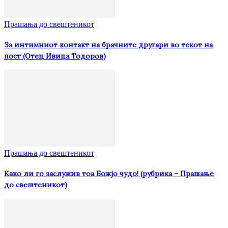
Прашања до свештеникот
За интимниот контакт на брачните другари во текот на
пост (Отец Ивица Тодоров)
Прашања до свештеникот
Како ли го заслужив тоа Божјо чудо! (рубрика – Прашање
до свештеникот)