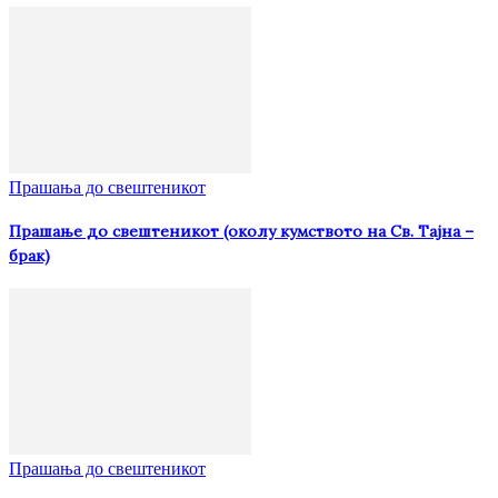
Прашања до свештеникот
Прашање до свештеникот (околу кумството на Св. Тајна –
брак)
Прашања до свештеникот