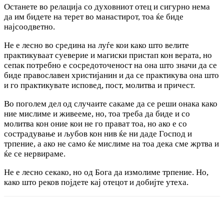
Останете во релација со духовниот отец и сигурно нема
да им бидете на терет во манастирот, тоа ќе биде
најсоодветно.
Не е лесно во средина на луѓе кои како што велите
практикуваат суеверие и магиски пристап кон верата, но
сепак потребно е сосредоточеност на она што значи да се
биде православен христијанин и да се практикува она што
и го практикувате исповед, пост, молитва и причест.
Во поголем дел од случаите сакаме да се реши онака како
ние мислиме и живееме, но, тоа треба да биде и со
молитва кон оние кои не го прават тоа, но ако е со
сострадување и љубов кон нив ќе ни даде Господ и
трпение, а ако не само ќе мислиме на тоа дека сме жртва и
ќе се нервираме.
Не е лесно секако, но од Бога да измолиме трпение. Но,
како што реков појдете кај отецот и добијте утеха.