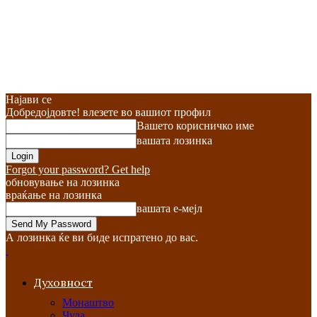
Најави се
Добредојдовте! влезете во вашиот профил
Вашето корисничко име
вашата лозинка
Forgot your password? Get help
обновување на лозинка
враќање на лозинка
вашата е-мејл
А лозинка ќе ви биде испратено до вас.
Духовност
Монаштво
Чуда