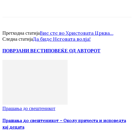
Вие сте во Христовата Црква…
Претходна статија
Да биде Неговата волја!
Следна статија
ПОВРЗАНИ ВЕСТИ
ПОВЕЌЕ ОД АВТОРОТ
Прашања до свештеникот
Прашања до свештеникот – Околу причеста и исповедта
кај децата