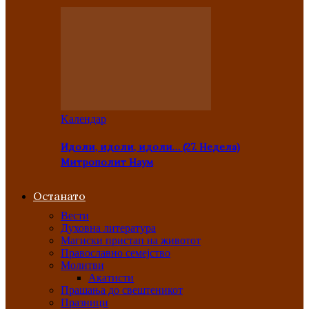
Kалендар
Идоли, идоли, идоли… (27. Недела)
Митрополит Наум
Останато
Вести
Духовна литература
Магиски пристап на животот
Православно семејство
Молитви
Акатисти
Прашања до свештеникот
Празници