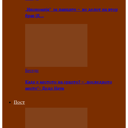
„Икономија“ за лаиците – во делот на втор
брак (Д….
Беседи
Каде е местото на срцето? – „последното
место“- Дедо Наум
Пост