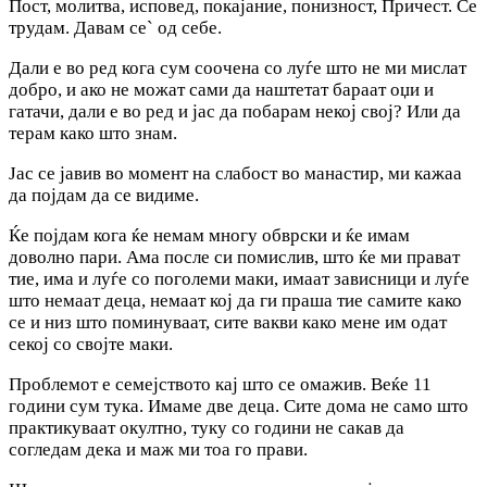
Пост, молитва, исповед, покајание, понизност, Причест. Се
трудам. Давам се` од себе.
Дали е во ред кога сум соочена со луѓе што не ми мислат
добро, и ако не можат сами да наштетат бараат оџи и
гатачи, дали е во ред и јас да побарам некој свој? Или да
терам како што знам.
Јас се јавив во момент на слабост во манастир, ми кажаа
да појдам да се видиме.
Ќе појдам кога ќе немам многу обврски и ќе имам
доволно пари. Ама после си помислив, што ќе ми прават
тие, има и луѓе со поголеми маки, имаат зависници и луѓе
што немаат деца, немаат кој да ги праша тие самите како
се и низ што поминуваат, сите вакви како мене им одат
секој со својте маки.
Проблемот е семејството кај што се омажив. Веќе 11
години сум тука. Имаме две деца. Сите дома не само што
практикуваат окултно, туку со години не сакав да
согледам дека и маж ми тоа го прави.