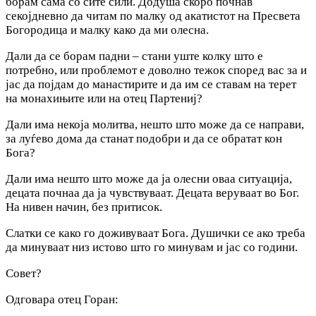
борам сама со сите сили. Додуша скоро почнав
секојдневно да читам по малку од акатистот на Пресвета
Богородица и малку како да ми олесна.
Дали да се борам падни – стани уште колку што е
потребно, или проблемот е доволно тежок според вас за и
јас да појдам до манастирите и да им се ставам на терет
на монахињите или на отец Партениј?
Дали има некоја молитва, нешто што може да се направи,
за луѓево дома да станат подобри и да се обратат кон
Бога?
Дали има нешто што може да ја олесни оваа ситуација,
децата почнаа да ја чувствуваат. Децата веруваат во Бог.
На нивен начин, без притисок.
Слатки се како го доживуваат Бога. Душички се ако треба
да минуваат низ истово што го минувам и јас со години.
Совет?
Одговара отец Горан: