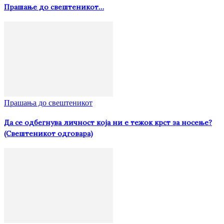
Прашање до свештеникот…
Прашања до свештеникот
Да се одбегнува личност која ни е тежок крст за носење?
(Свештеникот одговара)