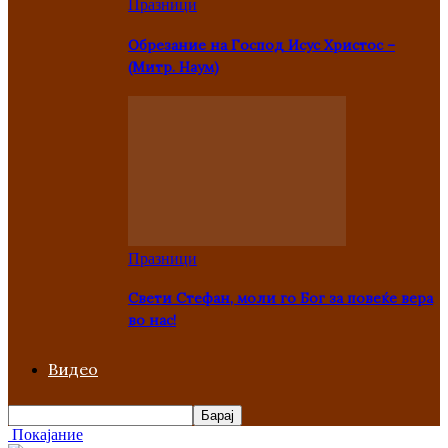
Празници
Oбрезание на Господ Исус Христос –
(Митр. Наум)
Празници
Свети Стефан, моли го Бог за повеќе вера
во нас!
Видео
Покајание