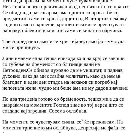
Што и да правам на моменти чувствувам влијание.
Негативни нешта предизвикани од нештата што ги прават.
Се обидов да разговарам, ама црното го прават бело,
предметите сами се кршат, јајцето од В.четврток неколку
години само се кршеше, крстовите сами се превртуваат
наопаку, облеките и книгите сами се кинат на парчиња.
Тие според нив самите се христијани, само јас сум луда
ми се причинува.
Лани имавме една тешка епизода која на крај се заврши
со губење на бременост со близнаци лани на
Петровден.Се обидоа духовно да ме уништат, и паднав
духовно, како да ми ослабна молитвата, како да немав
благодат, и еден ден отидоа на некаков си погреб кај
непозната жена, чудно ми беше ама не му дадов значење.
По два три дена готово со бременоста, тешко ми е да се
навраќам на моментот. Господ знае во тој неред што се
создаде кај згрешив. Сосема ослабнав.
На моменти се чувствувам силна, се` ќе преживеам. На
моменти трпението ми ослабнува, депресија ме фаќа, се