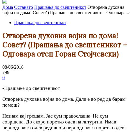
Дома
Останато
Прашања до свештеникот
Отворена духовна
војна по дома! Совет? (Прашања до свештеникот – Одговара...
Прашања до свештеникот
Отворена духовна војна по дома!
Совет? (Прашања до свештеникот –
Одговара отец Горан Стојчевски)
08/06/2018
799
0
-Прашање до свештеникот
Отворена духовна војна по дома. Дали е во ред да барам
помош?
Незнам кај грешам. Јас сум православна. Не сум
совршена. До скоро поретко одев на литургии. Имав
периоди кога одев редовно и периоди кога поретко одев.