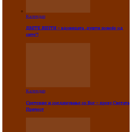
Kалендар
ДВЕТЕ ЛЕПТИ – вдовицата „пушти повеќе од
сите“!
Kалендар
Сретение и соединување со Бог – преку Светата
Причест