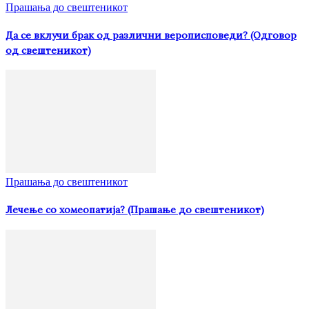
Прашања до свештеникот
Да се вклучи брак од различни верописповеди? (Одговор
од свештеникот)
Прашања до свештеникот
Лечење со хомеопатија? (Прашање до свештеникот)