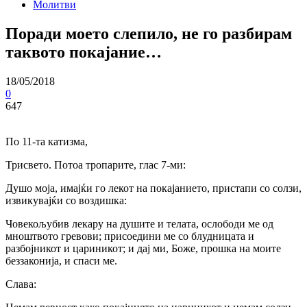
Молитви
Поради моето слепило, не го разбирам
таквото покајание…
18/05/2018
0
647
По 11-та катизма,
Трисвето. Потоа тропарите, глас 7-ми:
Душо моја, имајќи го лекот на покајанието, пристапи co солзи,
извикувајќи co воздишка:
Човекољубив лекару на душите и телата, ослободи ме од
мноштвото гревови; присоедини ме co блудницата и
разбојникот и цариникот; и дај ми, Боже, прошка на моите
беззаконија, и спаси ме.
Слава: