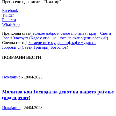
Пренесено од книгата “Псалтир”
Facebook
Twitter
Pinterest
WhatsApp
Претходна статија
Секое добро и секое зло имаат крај – Свети
Јован Златоуст (Каде е оној, кој носеше скапоцени облеки?)
Следна статија
За мене не е мудар оној, кој е мудар на
зборови…(Свети Григориј Богослов)
ПОВРЗАНИ ВЕСТИ
Покајание
-
18/04/2025
Молитва кон Господа на денот на нашето раѓање
(роденденот)
Покајание
-
24/04/2023