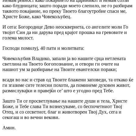
Немам ревност како покајнието на цариникот и немам солзи
како блудницата; зашто поради моето слепило, не го разбирам
таквото покајание, но преку Твоето благоутробие спаси ме,
Христе Боже, како Човекољубец.
И сега: Богородице Дево неосквернета, co ангелите моли Го
твојот Син да ни дарува пред крајот прошка на гревовите и
голема милост.
Господи помилуј, 40 пати и молитвата:
Човекољубив Владико, запали ја во нашите срца нетлената
светлина на Твоето богопознание, и отвори ги очите на
нашиот ум за разбирање на Твоите евангелски пораки;
всади во нас и страв од Твоите блажени заповеди, та откако ќе
ги згазиме сите телесни похоти, да поминеме духовен живот,
размислувајки и правејќи се’ што е угодно пред Тебе.
Зашто Ти се просветлување на нашите души и тела, Христе
Боже, и Тебе слава Ти вознесуваме, co беспочетниот Твој
Отец, и co сесветиот, благ и животворен Твој Дух, сега и
секогаш и во вечни векови.
Амин.