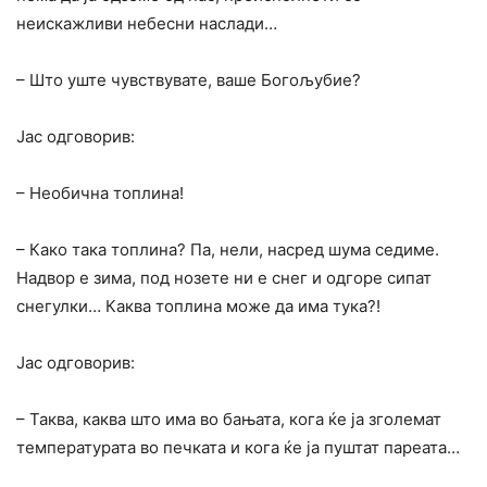
неискажливи небесни наслади…
– Што уште чувствувате, ваше Богољубие?
Јас одговорив:
– Необична топлина!
– Како така топлина? Па, нели, насред шума седиме.
Надвор е зима, под нозете ни е снег и одгope сипат
снегулки… Каква топлина може да има тука?!
Јас одговорив:
– Таква, каква што има во бањата, кога ќе ја зголемат
температурата во печката и кога ќе ja пуштат пареата…