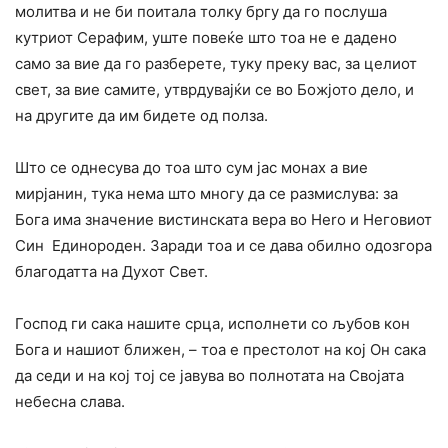
молитва и не би поитала толку бргу да го послуша
кутриот Серафим, уште повеќе што тоа не е дадено
само за вие да го разберете, туку преку вас, за целиот
свет, за вие самите, утврдувајќи се во Божјото дело, и
на другите да им бидете од полза.
Што се однесува до тоа што сум јас монах а вие
мирјанин, тука нема што многу да се размислува: за
Бога има значение вистинската вера во Hero и Неговиот
Син Единороден. Заради тоа и се дава обилно одозгора
благодатта на Духот Свет.
Господ ги сака нашите срца, исполнети co љубов кон
Бога и нашиот ближен, – тоа е престолот на кој Он сака
да седи и на кој тој се јавува во полнотата на Својата
небесна слава.