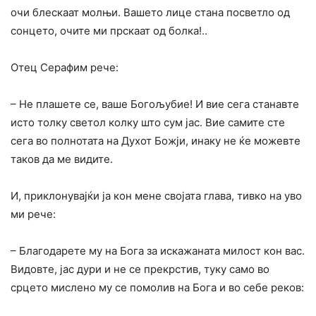
очи блескаат молњи. Вашето лице стана посветло од
сонцето, очите ми прскаат од болка!..
Отец Серафим рече:
– He плашете се, ваше Богољубие! И вие сега станавте
исто толку светол колку што сум јас. Вие самите сте
сега во полнотата на Духот Божји, инаку не ќе можевте
таков да ме видите.
И, приклонувајќи ја кон мене својата глава, тивко на уво
ми рече:
– Благодарете му на Бога за искажаната милост кон вас.
Видовте, јас дури и не се прекрстив, туку само во
срцето мислено му се помолив на Бога и во себе реков: