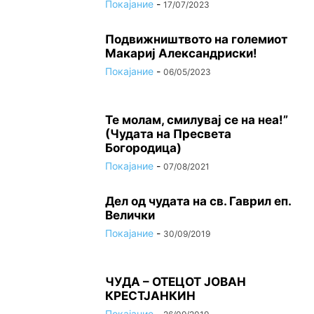
Покајание
-
17/07/2023
Подвижништвото на големиот
Макариј Александриски!
Покајание
-
06/05/2023
Те молам, смилувај се на неа!”
(Чудата на Пресвета
Богородица)
Покајание
-
07/08/2021
Дел од чудата на св. Гаврил еп.
Велички
Покајание
-
30/09/2019
ЧУДА – ОТЕЦОТ ЈОВАН
КРЕСТЈАНКИН
Покајание
-