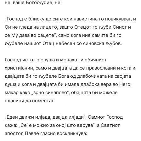
не, ваше Богољубие, не!
„Господ е блиску до сите кои навистина го повикуваат, и
Он не гледа на лицето, зашто Отецот го љуби Синот и
се My дава во рацете”, само кога ние самите би го
љубеле нашиот Отец небесен co синовска љубов.
Господ исто го слуша и монахот и обичниот
христијанин, само и двајцата да се православни и кога и
двајцата би го љубеле Бога од длабочината на својата
душа и кога и двајцата би имале длабока вера во Hero,
макар како „зрно синапово”, обајцата би можеле
планини да поместат.
„Еден движи илјада, двајца илјади”. Самиот Господ
кажа: „Се’ е можно за оној што верува”, а Светиот
апостол Павле гласно воскликнува: