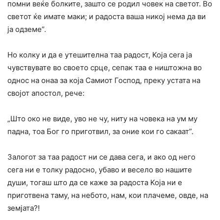
помни веќе болките, зашто се родил човек на светот. Во
светот ќе имате маки; и радоста ваша никој нема да ви
ja одземе”.
Ho колку и да е утешителна таа радост, Koja cera ja
чувствувате во своето срце, сепак таа е ништожна во
однос на онаа за која Самиот Господ, преку устата на
својот апостол, рече:
„Што око не виде, уво не чу, ниту на човека на ум му
падна, тоа Бог го приготвил, за оние кои го сакаат”.
Залогот за таа радост ни се дава сега, и ако од него
сега ни е толку радосно, убаво и весело во нашите
души, тогаш што да се каже за радоста Koja ни е
приготвена таму, на небото, нам, кои плачеме, овде, на
земјата?!