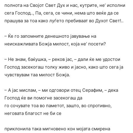
полнота на Својот Свет Дух и нас, кутрите, не’ исполни
сега Господ.., Па, сега, се чини, нема што веќе да се
прашува за тоа како луѓето пребиваат во Духот Свет!..
– Ќе го запомните денешното јавување на
неискажливата Божја милост, која не’ посети?
– He знам, баќушка, – реков јас, – дали ќе ме удостои
Господ засекогаш толку живо и јасно, како што сега ja
чувствувам таа милост Божја.
– A jac мислам, – ми одговори отец Серафим, – дека
Господ ќе ви помогне засекогаш да
го сочувате тоа во паметот, зашто, во спротивно,
неговата благост не би се
приклонила така мигновено кон мојата смирена