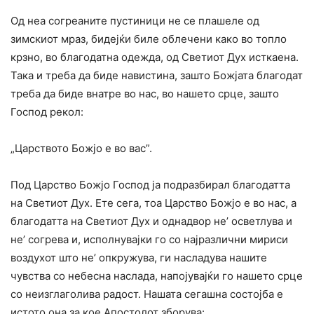
Од неа согреаните пустиници не се плашеле од
зимскиот мраз, бидејќи биле облечени како во топло
крзно, во благодатна одежда, од Светиот Дух исткаена.
Така и треба да биде навистина, зашто Божјата благодат
треба да биде внатре во нас, во нашето срце, зашто
Господ рекол:
„Царството Божјо е во вас”.
Под Царство Божјо Господ ја подразбирал благодатта
на Светиот Дух. Ете ceга, тоа Царство Божјо е во нас, а
благодатта на Светиот Дух и однадвор не’ осветлува и
не’ согрева и, исполнувајки го co најразлични мириси
воздухот што не’ опкружува, ги насладува нашите
чувства co небесна наслада, напојувајќи го нашето срце
co неизглаголива радост. Нашата сегашна состојба е
истото она за кое Апостолот зборува: