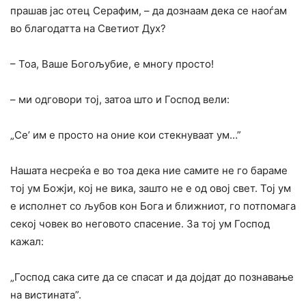
прашав јас отец Серафим, – да дознаам дека се наоѓам
во благодатта на Светиот Дух?
– Toa, Baше Богољубие, е многу просто!
– ми одговори тој, затоа што и Господ вели:
„Се’ им е просто на оние кои стекнуваат ум…”
Нашата несреќа е во тоа дека ние самите не го бараме
тој ум Божји, кој не вика, зашто не е од овој свет. Тој ум
е исполнет co љубов кон Бога и ближниот, го потпомага
секој човек во неговото спасение. За тој ум Господ
кажал:
„Господ сака сите да се спасат и да дојдат до познавање
на вистината”.