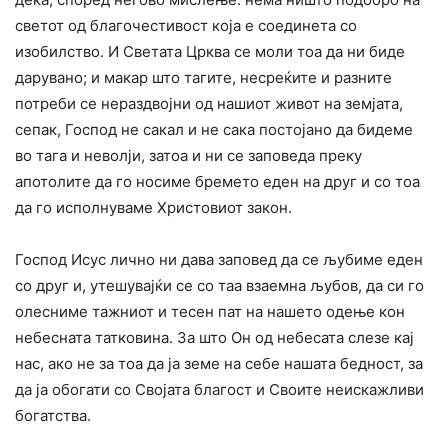
светот од благочестивост која е соединета co
изобилство. И Светата Црква се моли тоа да ни биде
дарувано; и макар што тагите, несреќите и разните
потреби се нераздвојни од нашиот живот на земјата,
сепак, Господ не сакал и не сака постојано да бидеме
во тага и неволји, затоа и ни се заповеда преку
апотолите да го носиме бремето еден на друг и co тоа
да го исполнуваме Христовиот закон.
Господ Исус лично ни дава заповед да се љубиме еден
co друг и, утешувајќи се co таа взаемна љубов, да си го
олесниме тажниот и тесен пат на нашето одење кон
небесната татковина. За што Он од небесата слезе кај
нас, ако не за тоа да ја земе на себе нашата бедност, за
да ја обогати co Својата благост и Своите неискажливи
богатства.