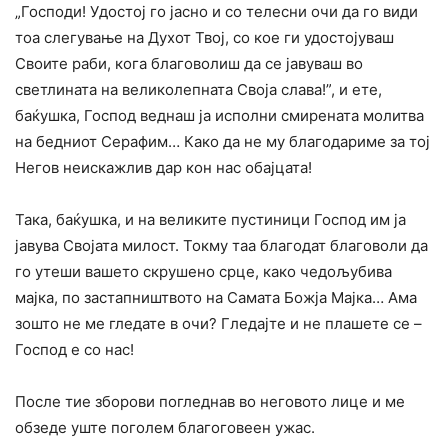
„Господи! Удостој го jacно и co телесни очи да го види
тоа слегување на Духот Твој, co кое ги удостојуваш
Своите раби, кога благоволиш да се јавуваш во
светлината на великолепната Своја слава!”, и ете,
баќушка, Господ веднаш ја исполни смирената молитва
на бедниот Серафим… Како да не му благодариме за тој
Негов неискажлив дар кон нас обајцата!
Така, баќушка, и на великите пустиници Господ им ја
јавува Својата милост. Токму таа благодат благоволи да
го утеши вашето скрушено срце, како чедољубива
мајка, пo застапништвото на Самата Божја Мајка… Ама
зошто не ме гледате в очи? Гледајте и не плашете ce –
Господ е co нас!
После тие зборови погледнав во неговото лице и ме
обзеде уште поголем благоговеен ужас.