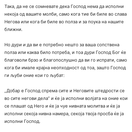
Така, да не се сомневате дека Господ нема да исполни
некоја од вашите молби, само кога тие би биле во слава
Негова или кога би биле во полза и за поука на нашите
ближни.
Ho дури и да ви е потребно нешто за ваша сопствена
полза или каква било потреба, и тоа дури Господ Бoг ќе
благоволи брзо и благопослушно да ви го испрати, само
кога би имале крајна неопходност од тоа, зашто Господ
ги љуби оние кои го љубат:
„Добар е Господ спрема сите и Неговите штедрости се
во сите негови дела” и ќе ја исполни волјата на оние кои
се плашат од Hero и ќе ја чуе нивната молитва и ќе ja
исполни секоја нивна намера, секоја твоја просба ќе ја
исполни Господ.