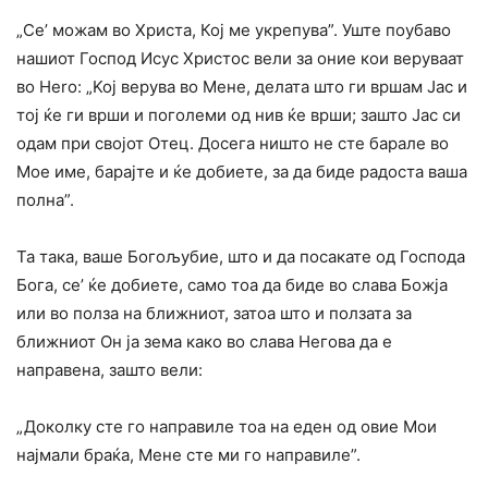
„Се’ можам во Христа, Кој ме укрепува”. Уште поубаво
нашиот Господ Исус Христос вели за оние кои веруваат
во Hero: „Koj верува во Мене, делата што ги вршам Јас и
тој ќе ги врши и поголеми од нив ќе врши; зашто Јас си
одам при својот Отец. Досега ништо не сте барале во
Мое име, барајте и ќе добиете, за да биде радоста ваша
полна”.
Та така, ваше Богољубие, што и да посакате од Господа
Бога, се’ ќе добиете, само тоа да биде во слава Божја
или во полза на ближниот, затоа што и ползата за
ближниот Он ja зема како во слава Негова да е
направена, зашто вели:
„Доколку сте го направиле тоа на еден од овие Мои
најмали браќа, Мене сте ми го направиле”.