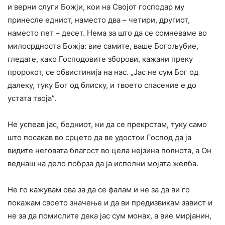
и верни слуги Божји, кои на Својот господар му
принесле едниот, наместо два – четири, другиот,
наместо пет – десет. Нема за што да се сомневаме во
милосрдноста Божја: вие самите, ваше Богољубие,
гледате, како Господовите зборови, кажани преку
пророкот, се обвистинија на нас. „Јас не сум Бог од
далеку, туку Бог од блиску, и твоето спасение е до
устата твоја”.
He успеав јас, бедниот, ни да се прекрстам, туку само
што посакав во срцето да ве удостои Господ да ја
видите неговата благост во цела нејзина полнота, а Он
веднаш на дело побрза да ја исполни мојата желба.
He го кажувам ова за да се фалам и не за да ви го
покажам своето значење и да ви предизвикам завист и
не за да помислите дека jac сум монах, а вие мирјанин,