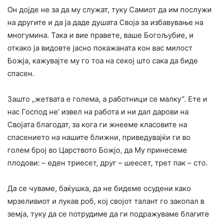
Он дојде не за да му служат, туку Самиот да им послужи
на другите и да ја даде душата Своја за избавување на
многумина. Така и вие правете, ваше Богољубие, и
откако ја видовте јасно покажаната кон вас милост
Божја, кажувајте му го тоа на секој што сака да биде
спасен.
Зашто „жетвата е голема, а работници се малку”. Ете и
нас Господ не’ извел на работа и ни дал дарови на
Својата благодат, за кога ги жнееме класовите на
спасението на нашите ближни, приведувајќи ги во
голем број во Царството Божјо, да My принесеме
плодови: – еден триесет, друг – шеесет, трет пак – сто.
Да се чуваме, баќушка, да не бидеме осудени како
мрзеливиот и лукав роб, кој својот талант го закопал в
земја, туку да се потрудиме да ги подражуваме благите