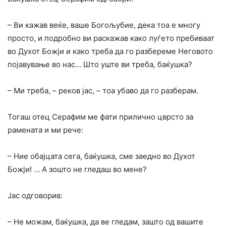
– Ви кажав веќе, ваше Богољубие, дека тоа е многу
просто, и подробно ви раскажав како луѓето пребиваат
во Духот Божји и како треба да го разбереме Неговото
појавување во нас… Што уште ви треба, баќушка?
– Ми треба, – реков јас, – тоа убаво да го разберам.
Тогаш отец Серафим ме фати прилично цврсто за
рамената и ми рече:
– Ние обајцата сега, баќушка, сме заедно во Духот
Божји! … А зошто не гледаш во мене?
Jac одговорив:
– He можам, баќушка, да ве гледам, зашто од вашите