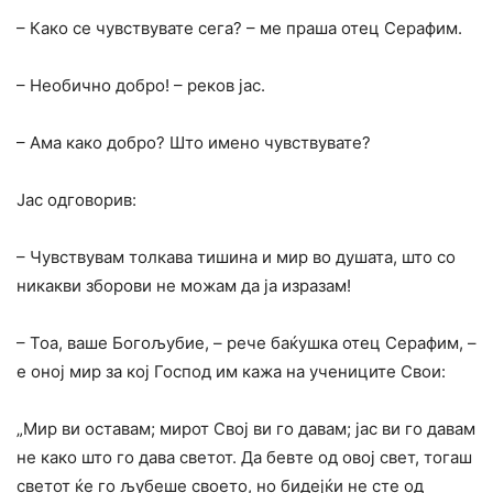
– Како се чувствувате сега? – ме праша отец Серафим.
– Необично добро! – реков јас.
– Ама како добро? Што имено чувствувате?
Јас одговорив:
– Чувствувам толкава тишина и мир во душата, што co
никакви зборови не можам да ја изразам!
– Тоа, ваше Богољубие, – рече баќушка отец Серафим, –
е оној мир за кој Господ им кажа на учениците Свои:
„Мир ви оставам; мирот Свој ви го давам; jac ви го давам
не како што го дава светот. Да бевте од овој свет, тогаш
светот ќе го љубеше своето, но бидејќи не сте од