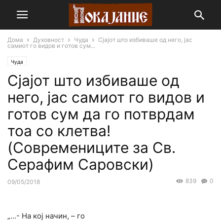
Дома
Духовност
Чуда
Сјајот што избиваше од него, јас
самиот го видов и готов сум...
Чуда
Сјајот што избиваше од
него, јас самиот го видов и
готов сум да го потврдам
тоа co клетва!
(Современиците за Св.
Серафим Саровски)
839
0
09/05/2018
„…- Ha кој начин, – го