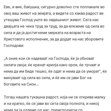
Еве, и вие, баќушка, сигурно доволно сте поплакале во
овој ваш живот на земјата, а видете co каква радост ве
утешува Господ уште во овдешниот живот. Сега нас
двајцата не чека труд за труд, за да влеземе од сила во
сила и да ja достигнеме мерката на возраста на
Христовото исполнение, за да дојдат на нас зборовите
Господови:
„А оние кои се надеваат на Господа, ќе ја обноват
силата своја: ќе кренат крилја како орли, ќе трчаат и
нема да им биде тешко, ќе одат и нема да се уморат”, ќе
минуваат од сила во сила, и ќе им се јави Бог на
боговите на Сион…
Тогаш нашата тукашна радост, која ни се открива малку
и на кратко, ќе се јави во сета своја полнота, и никој
нема да ja одземе од нас, преисполнети co