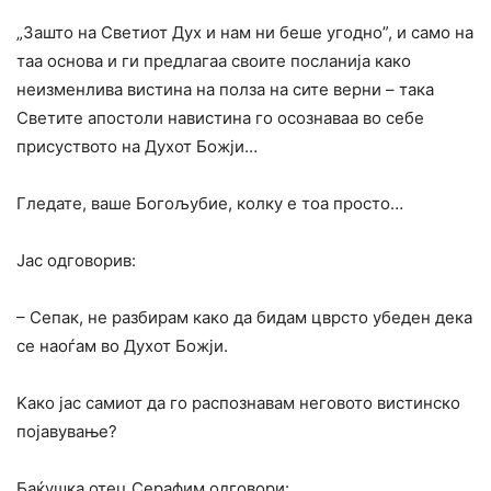
„Зашто на Светиот Дух и нам ни беше угодно”, и само на
таа основа и ги предлагаа своите посланија како
неизменлива вистина на полза на сите верни – така
Светите апостоли навистина го осознаваа во себе
присуството на Духот Божји…
Гледате, ваше Богољубие, колку е тоа просто…
Јас одговорив:
– Сепак, не разбирам како да бидам цврсто убеден дека
се наоѓам во Духот Божји.
Kако јас самиот да го распознавам неговото вистинско
појавување?
Баќушка отец Серафим одговори: