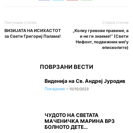
Претходна статија
Следна статија
ВИЗИЈАТА НА ИСИХАСТОТ
„Колку гревови правиме, а
за Свети Григoриј Палама!
и не ги знаеме!“ (Свети
Нифонт, подвижник меѓу
епископите)
ПОВРЗАНИ ВЕСТИ
Виденија на Св. Андреј Јуродив
Покајание
-
10/10/2023
ЧУДОТО НА СВЕТАТА
МАЧЕНИЧКА МАРИНА ВРЗ
БОЛНОТО ДЕТЕ…