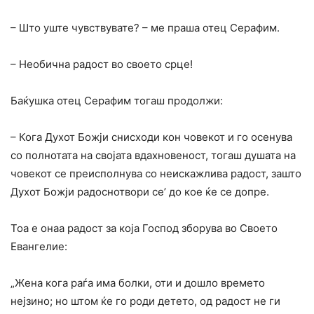
– Што уште чувствувате? – ме праша отец Серафим.
– Необична радост во своето срце!
Баќушка отец Серафим тогаш продолжи:
– Кога Духот Божји снисходи кон човекот и го осенува
co полнотата на својата вдахновеност, тогаш душата на
човекот се преисполнува co неискажлива радост, зашто
Духот Божји радоснотвори се’ до кое ќе се допре.
Тоа е онаа радост за која Господ зборува во Своето
Евангелие:
„Жена кога раѓа има болки, оти и дошло времето
нејзино; но штом ќе го роди детето, од радост не ги