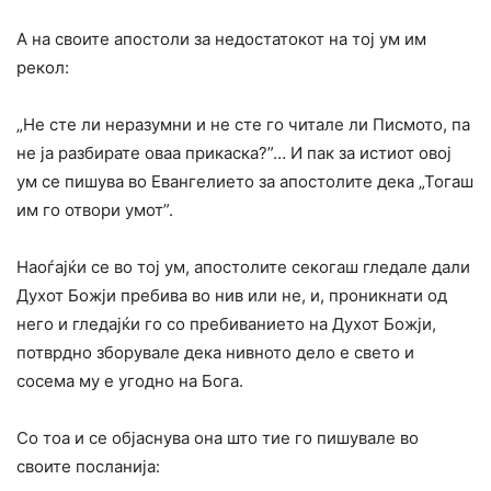
А на своите апостоли за недостатокот на тој ум им
рекол:
„He сте ли неразумни и не сте го читале ли Писмото, па
не ја разбирате оваа прикаска?”… И пак за истиот овој
ум се пишува во Евангелието за апостолите дека „Тогаш
им го отвори умот”.
Наоѓајќи се во тој ум, апостолите секогаш гледале дали
Духот Божји пребива во нив или не, и, проникнати од
него и гледајќи го со пребиванието на Духот Божји,
потврдно зборувале дека нивното дело е свето и
сосема му е угодно на Бога.
Co тоа и се објаснува она што тие го пишувале во
своите посланија: