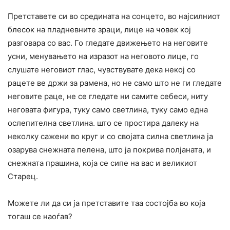
Претставете си во средината на сонцето, во најсилниот
блесок на пладневните зраци, лице на човек кој
разговара co вас. Го гледате движењето на неговите
усни, менувањето на изразот на неговото лице, го
слушате неговиот глас, чувствувате дека некој co
рацете ве држи за рамена, но не само што не ги гледате
неговите раце, не се гледате ни самите себеси, ниту
неговата фигура, туку само светлина, туку само една
ослепителна светлина. што се простира далеку на
неколку сажени во круг и co својата силна светлина ја
озарува снежната пелена, што ja покрива полјаната, и
снежната прашина, која се сипе на вас и великиот
Старец.
Можете ли да си ја претставите таа состојба во која
тогаш се наоѓав?