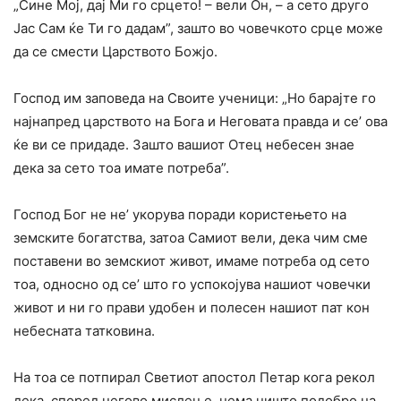
„Сине Мој, дај Ми го срцето! – вели Он, – а сето друго
Јас Сам ќе Ти го дадам”, зашто во човечкото срце може
да се смести Царството Божјо.
Господ им заповеда на Своите ученици: „Но барајте го
најнапред царството на Бога и Неговата правда и се’ ова
ќе ви се придаде. Зашто вашиот Отец небесен знае
дека за сето тоа имате потреба”.
Господ Бог не не’ укорува поради користењето на
земските богатства, затоа Самиот вели, дека чим сме
поставени во земскиот живот, имаме потреба од сето
тоа, односно од се’ што го успокојува нашиот човечки
живот и ни го прави удобен и полесен нашиот пат кон
небесната татковина.
На тоа се потпирал Светиот апостол Петар кога рекол
дека, според негово мислење. нема ништо подобро на