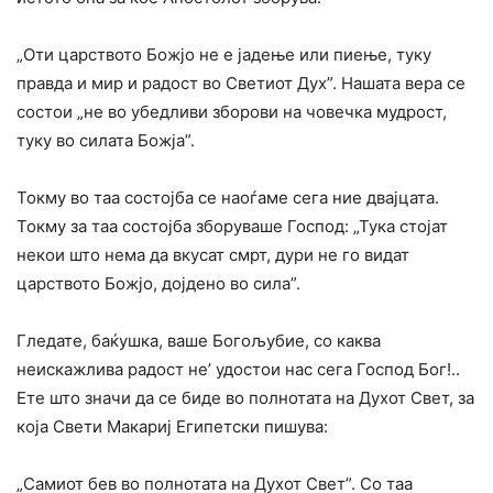
„Оти царството Божјо не е јадење или пиење, туку
правда и мир и радост во Светиот Дух”. Haшатa вера се
состои „не во убедливи зборови на човечка мудрост,
туку во силата Божја”.
Токму во таа состојба се наоѓаме сега ние двајцата.
Токму за таа состојба зборуваше Господ: „Тука стојат
некои што нема да вкусат смрт, дури не го видат
царството Божјо, дојдено во сила”.
Гледате, баќушка, ваше Богољубие, co каква
неискажлива радост не’ удостои нас сега Господ Бог!..
Ете што значи да се биде во полнотата на Духот Свет, за
која Свети Макариј Египетски пишува:
„Самиот бев во полнотата на Духот Свет”. Co таа