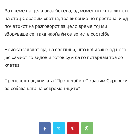
За време на цела оваа беседа, од моментот кога лицето
на отец Серафим светна, тоа видение не престана, и од
почетокот на разговорот за цело време тој ми
зборуваше се’ така наоѓајќи се во иста состојба.
Неискажливиот cjaj на светлина, што избиваше од него,
јас самиот го видов и готов сум да го потврдам тоа co
клетва.
Пренесено од книгата “Преподобен Серафим Саровски
во сеќавањата на современиците”