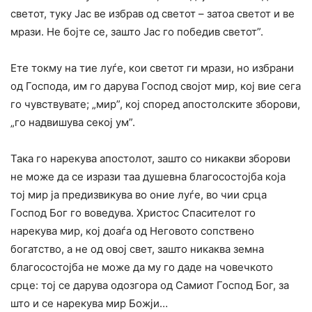
светот, туку Јас ве избрав од светот – затоа светот и ве
мрази. He бојте се, зашто Јас го победив светот”.
Ете токму на тие луѓе, кои светот ги мрази, но избрани
од Господа, им го дарува Господ својот мир, кој вие сега
го чувствувате; „мир”, кој според апостолските зборови,
„го надвишува секој ум”.
Така го нарекува апостолот, зашто co никакви зборови
не може да се изрази таа душевна благосостојба која
тој мир ја предизвикува во оние луѓе, во чии срца
Господ Бог го воведува. Христос Спасителот го
нарекува мир, кој доаѓа од Неговото сопствено
богатство, а не од овој свет, зашто никаква земна
благосостојба не може да му го даде на човечкото
срце: тој се дарува одозгора од Самиот Господ Бог, за
што и се нарекува мир Божји…