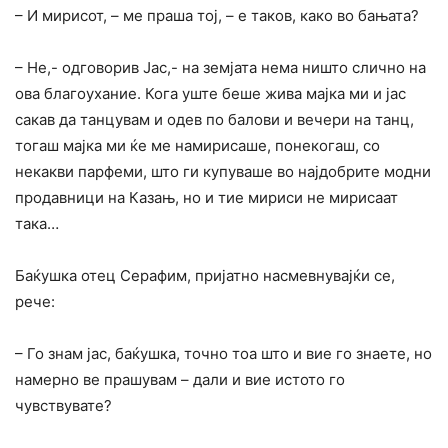
– И мирисот, – ме праша тој, – е таков, како во бањата?
– He,- одговорив Јас,- на земјата нема ништо слично на
ова благоухание. Кога уште беше жива мајка ми и јас
сакав да танцувам и одев по балови и вечери на танц,
тогаш мајка ми ќе ме намирисаше, понекогаш, co
некакви парфеми, што ги купуваше во најдобрите модни
продавници на Казањ, но и тие мириси не мирисаат
така…
Баќушка отец Серафим, пријатно насмевнувајќи се,
рече:
– Го знам јас, баќушка, точно тоа што и вие го знаете, но
намерно ве прашувам – дали и вие истото го
чувствувате?