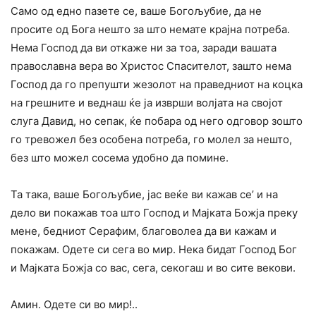
Само од едно пазете се, ваше Богољубие, да не
просите од Бога нешто за што немате крајна потреба.
Нема Господ да ви откаже ни за тоа, заради вашата
православна вера во Христос Спасителот, зашто нема
Господ да го препушти жезолот на праведниот на коцка
на грешните и веднаш ќе ја изврши волјата на својот
слуга Давид, но сепак, ќе побара од него одговор зошто
го тревожел без особена потреба, го молел за нешто,
без што можел сосема удобно да помине.
Та така, ваше Богољубие, јас веќе ви кажав се’ и на
дело ви покажав тоа што Господ и Мајката Божја преку
мене, бедниот Серафим, благоволеа да ви кажам и
покажам. Одете си сега во мир. Нека бидат Господ Бог
и Мајката Божја co вас, сега, секогаш и во сите векови.
Амин. Одете си во мир!..