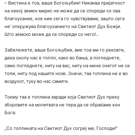
– Вистина е тоа, ваше Богољубие! Никаква пријатност
на некој земен мирис не може да се спореди co ова
благоухание, кое ние сега го чувствуваме, зашто сега
не’ опкружува благоуханието на Светиот Дух Божји.
Што земско може да се спореди co него!..
Забележете, ваше Богољубие, вие тоа ми го рековте,
дека околу нас е топло, како во бања, а погледнете,
само погледнете, ниту на вас, ниту на мене снегот не се
топи, ниту под нашите нозе. Значи, таа топлина не е во
воздухот, туку во нас самите.
Токму таа е топлина заради која Светиот Дух преку
зборовите на молитвата не тера да се обраќаме кон
Бога:
„Co топлината на Светиот Дух согреј ме, Господи!”