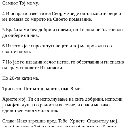
Самиот Тој ме чу.
4 И испрати известител Свој, ме зеде од татковите овци и
ме помаза co мирото на Своето помазание.
5 Браќата ми беа добри и големи, но Господ не благоволи
да одбере од нив.
6 Излегов јас спроти туѓинецот, и тој ме проколна co
своите идоли.
7 Ho jac го извадив мечот негов, го обезглавив и ги спасив
од срам синовите Израилски.
По 20-та катизма,
Трисвето. Потоа тропарите, глас 8-ми:
Христе мој, Ти си исполнување на сите добрини, исполни
ја мојата душа co радост и веселие, и спаси ме како
единствен многумилостив.
Слава: Иако згрешив пред Тебе, Христе Спасителу мој,
друг бог освен Тебе не знам; се охрабрувам од Твоето