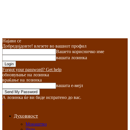
Најави се
Добредојдовте! влезете во вашиот профил
Вашето корисничко име
вашата лозинка
Forgot your password? Get help
обновување на лозинка
враќање на лозинка
вашата е-мејл
А лозинка ќе ви биде испратено до вас.
Духовност
Монаштво
Чуда