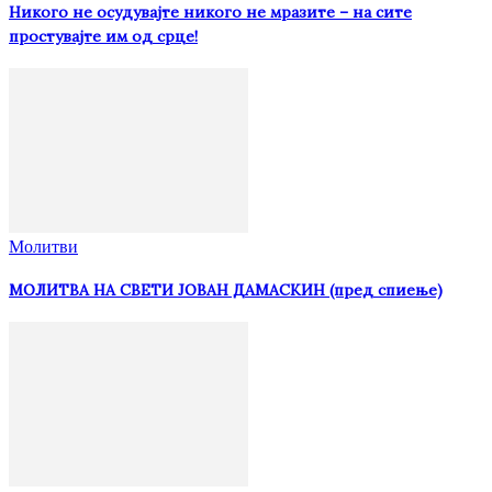
Никого не осудувајте никого не мразите – на сите
простувајте им од срце!
Молитви
МОЛИТВА НА СВЕТИ ЈОВАН ДАМАСКИН (пред спиење)