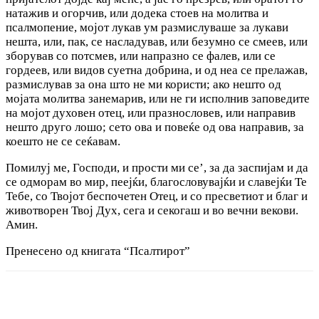
натажив и огорчив, или додека стоев на молитва и
псалмопение, мојот лукав ум размислуваше за лукави
нешта, или, пак, се насладував, или безумно се смеев, или
зборував co потсмев, или напразно се фалев, или се
гордеев, или видов суетна добрина, и од неа се прелажав,
размислував за она што не ми користи; ако нешто од
мојата молитва занемарив, или не ги исполнив заповедите
на мојот духовен отец, или празнословев, или направив
нешто друго лошо; сето ова и повеќе од ова направив, за
коешто не се сеќавам.
Помилуј ме, Господи, и прости ми се’, за да заспијам и да
се одморам во мир, пеејќи, благословувајќи и славејќи Те
Тебе, co Твојот беспочетен Отец, и co пресветиот и благ и
животворен Твој Дух, сега и секогаш и во вечни векови.
Амин.
Пренесено од книгата “Псалтирот”