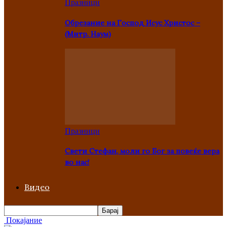
Празници
Oбрезание на Господ Исус Христос –
(Митр. Наум)
Празници
Свети Стефан, моли го Бог за повеќе вера
во нас!
Видео
Покајание