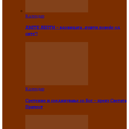
Kалендар
ДВЕТЕ ЛЕПТИ – вдовицата „пушти повеќе од
сите“!
Kалендар
Сретение и соединување со Бог – преку Светата
Причест