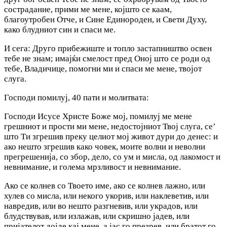
сострадание, прими ме мене, којшто се каам,
благоутробен Отче, и Сине Единороден, и Свети Духу,
како блудниот син и спаси ме.
И сега: Друго прибежиште и топло застапништво освен
тебе не знам; имајќи смелост пред Оној што се роди од
тебе, Владичице, помогни ми и спаси ме мене, твојот
слуга.
Господи помилуј, 40 пати и молитвата:
Господи Исусе Христе Боже мој, помилуј ме мене
грешниот и прости ми мене, недостојниот Твој слуга, се’
што Ти згрешив преку целиот мој живот дури до денес: и
ако нешто згрешив како човек, моите волни и неволни
прегрешенија, co збор, дело, co ум и мисла, од лакомост и
невнимание, и голема мрзливост и невнимание.
Ако се колнев co Твоето име, ако се колнев лажно, или
хулев co мисла, или некого укорив, или наклеветив, или
навредив, или во нешто разгневив, или украдов, или
блудствував, или излажав, или скришно јадев, или
пријателот дојде кај мене, а јас го презрев, или братот го