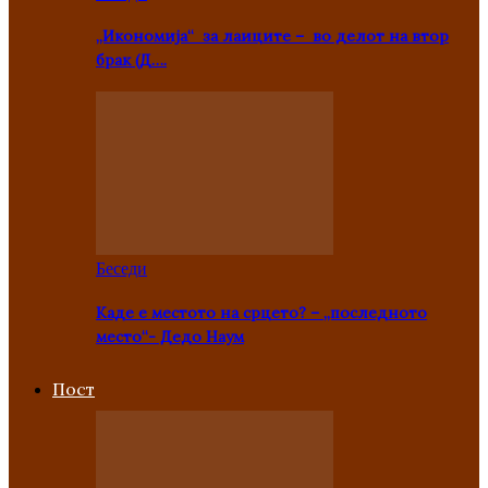
„Икономија“ за лаиците – во делот на втор
брак (Д….
Беседи
Каде е местото на срцето? – „последното
место“- Дедо Наум
Пост