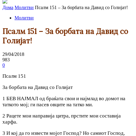
Дома
Молитви
Псалм 151 – За борбата на Давид co Голијат!
Молитви
Псалм 151 – За борбата на Давид co
Голијат!
29/04/2018
983
0
Псалм 151
За борбата на Давид co Голијат
1 БЕВ НАЈМАЛ од браќата свои и најмлад во домот на
таткото мој; ги пасев овците на татко ми.
2 Рацете мои направија цитра, прстите мои составија
харфа.
3 И кој да го извести мојот Господ? Но самиот Господ,