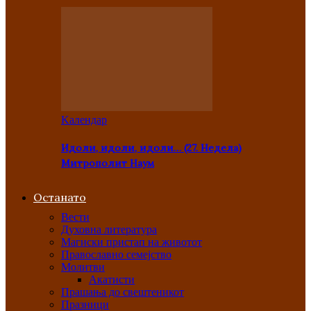
Kалендар
Идоли, идоли, идоли… (27. Недела)
Митрополит Наум
Останато
Вести
Духовна литература
Магиски пристап на животот
Православно семејство
Молитви
Акатисти
Прашања до свештеникот
Празници