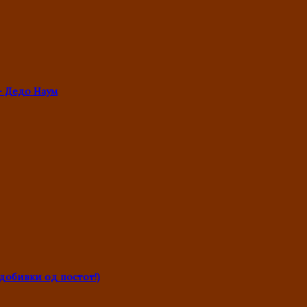
- Дедо Наум
обивки од постот!)