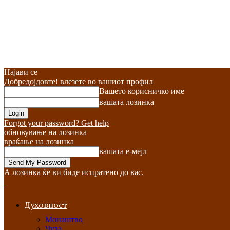
Најави се
Добредојдовте! влезете во вашиот профил
Вашето корисничко име
вашата лозинка
Forgot your password? Get help
обновување на лозинка
враќање на лозинка
вашата е-мејл
А лозинка ќе ви биде испратено до вас.
Духовност
Монаштво
Чуда