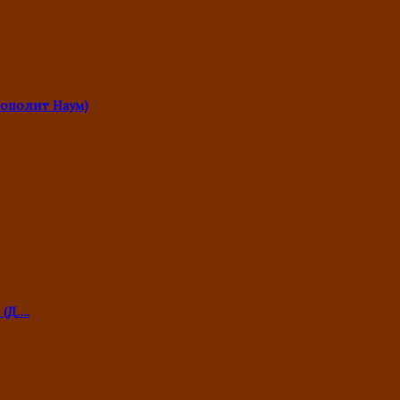
ополит Наум)
 (Д….