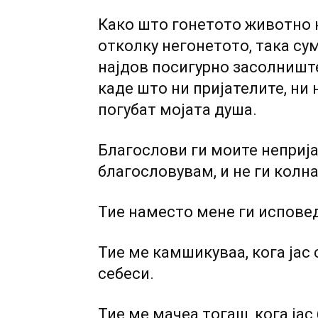
Како што гонетото животно 
отколку негонетото, така сум 
најдов посигурно засолниште
каде што ни пријателите, ни 
погубат мојата душа.
Благослови ги моите непријат
благословувам, и не ги колн
Тие наместо мене ги испове
Тие ме камшикуваа, кога јас
себеси.
Тие ме мачеа тогаш, кога јас