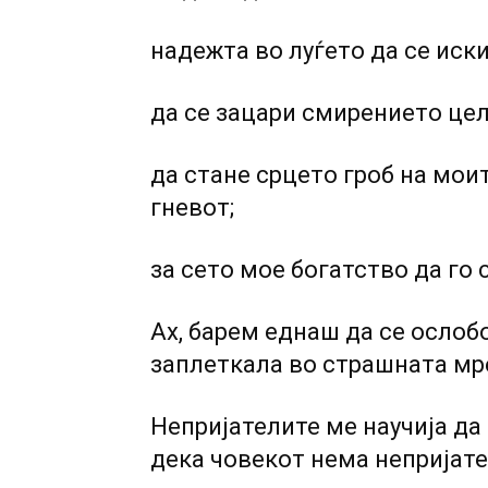
надежта во луѓето да се иски
да се зацари смирението цел
да стане срцето гроб на мои
гневот;
за сето мое богатство да го 
Ах, барем еднаш да се ослоб
заплеткала во страшната мр
Непријателите ме научија да 
дека човекот нема непријате