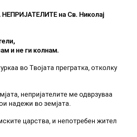
НЕПРИЈАТЕЛИТЕ на Св. Николај
тели,
вам и не ги колнам.
уркаа во Твојата прегратка, отколку
емјата, непријателите ме одврзуваа
мои надежи во земјата.
мските царства, и непотребен жител