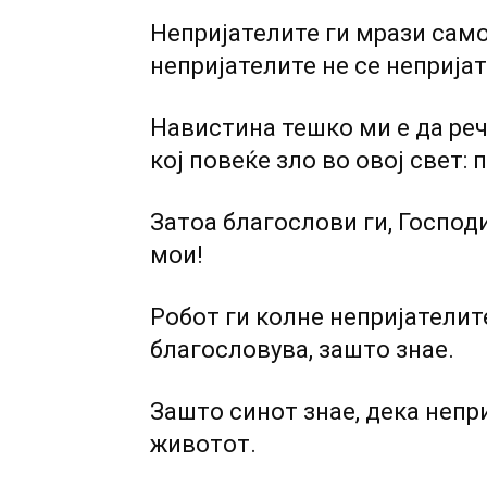
Непријателите ги мрази само о
непријателите не се непријат
Навистина тешко ми е да реч
кој повеќе зло во овој свет:
Затоа благослови ги, Господи
мои!
Робот ги колне непријателите
благословува, зашто знае.
Зашто синот знае, дека непр
животот.