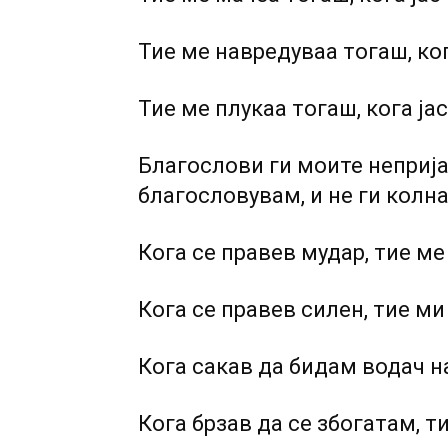
Тие ме навредуваа тогаш, ког
Тие ме плукаа тогаш, кога јас
Благослови ги моите непријат
благословувам, и не ги колн
Кога се правев мудар, тие ме
Кога се правев силен, тие ми
Кога сакав да бидам водач на
Кога брзав да се збогатам, т