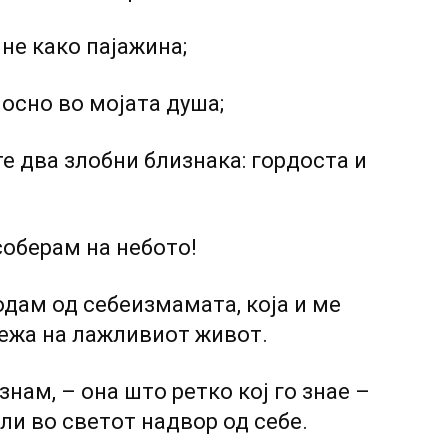
не како пајажина;
осно во мојата душа;
те два злобни близнака: гордоста и
соберам на небото!
одам од себеизмамата, која и ме
ежа на лажливиот живот.
знам, – она што ретко кој го знае –
ли во светот надвор од себе.