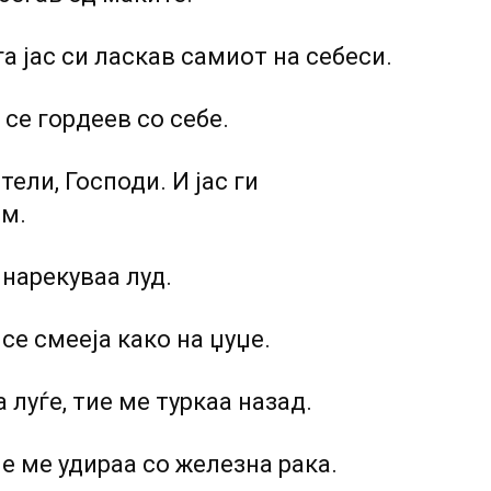
а јас си ласкав самиот на себеси.
 се гордеев со себе.
ели, Господи. И јас ги
ам.
 нарекуваа луд.
 се смееја како на џуџе.
 луѓе, тие ме туркаа назад.
ие ме удираа со железна рака.