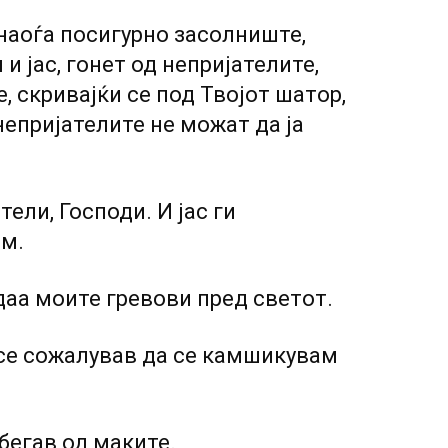
наоѓа посигурно засолниште,
и јас, гонет од непријателите,
, скривајќи се под Твојот шатор,
непријателите не можат да ја
ели, Господи. И јас ги
ам.
даа моите гревови пред светот.
 се сожалував да се камшикувам
 бегав од маките.