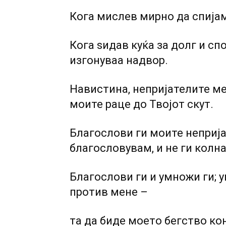
Кога мислев мирно да спијам,
Кога ѕидав куќа за долг и сп
изгонуваа надвор.
Навистина, непријателите ме
моите раце до Твојот скут.
Благослови ги моите непријат
благословувам, и не ги колн
Благослови ги и умножи ги; 
против мене –
та да биде моето бегство ко