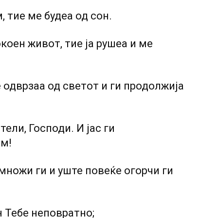
 тие ме будеа од сон.
окоен живот, тие ја рушеа и ме
 одврзаа од светот и ги продолжија
ели, Господи. И јас ги
ам!
умножи ги и уште повеќе огорчи ги
н Тебе неповратно;