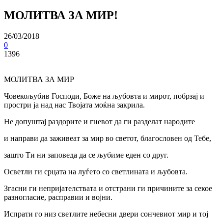
МОЛИТВА ЗА МИР!
26/03/2018
0
1396
МОЛИТВА ЗА МИР
Човекољубив Господи, Боже на љубовта и мирот, побрзај и
простри ја над нас Твојата моќна закрила.
Не допуштај раздорите и гневот да ги разделат народите
и направи да заживеат за мир во светот, благословен од Тебе,
зашто Ти ни заповеда да се љубиме еден со друг.
Осветли ги срцата на луѓето со светлината и љубовта.
Згасни ги непријателствата и отстрани ги причините за секое
разногласие, расправии и војни.
Испрати го низ светлите небесни двери сончевиот мир и тој