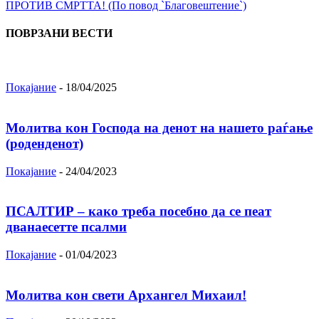
ПРОТИВ СМРТТА! (По повод `Благовештение`)
ПОВРЗАНИ ВЕСТИ
Покајание
-
18/04/2025
Молитва кон Господа на денот на нашето раѓање
(роденденот)
Покајание
-
24/04/2023
ПСАЛТИР – како треба посебно да се пеат
дванаесетте псалми
Покајание
-
01/04/2023
Молитва кон свети Архангел Михаил!