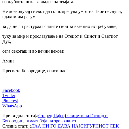
со љубовта нека завладее на земјата.
Не дозволувај гневот да го помрачува умот на Твоите слуги,
вдахни им разум
за да не ги растураат силите свои за взаемно истребување,
туку за мир и прославување на Отецот и Синот и Светиот
Дух,
сега секогаш и во вечни векови.
Амин
Пресвета Богородице, спаси нас!
Facebook
Twitter
Pinterest
WhatsApp
Претходна статија
Старец Пајсиј : лицето на Господ и
Богородица имаат боја на зрело жито.
Следна статија
ТАА НИ ГО ДАВА НАЈСИГУРНИОТ ЛЕК