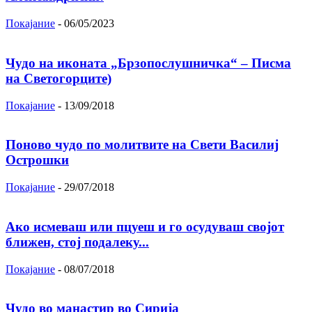
Покајание
-
06/05/2023
Чудо на иконата „Брзопослушничка“ – Писма
на Светогорците)
Покајание
-
13/09/2018
Поново чудо по молитвите на Свети Василиј
Острошки
Покајание
-
29/07/2018
Ако исмеваш или пцуеш и го осудуваш својот
ближен, стој подалеку...
Покајание
-
08/07/2018
Чудо во манастир во Сирија