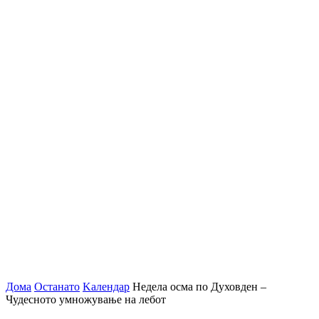
Дома
Останато
Kалендар
Недела осма по Духовден –
Чудесното умножување на лебот