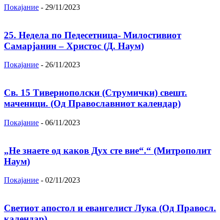
Покајание
-
29/11/2023
25. Недела по Педесетница- Милостивиот
Самарјанин – Христос (Д. Наум)
Покајание
-
26/11/2023
Св. 15 Тивeриoпoлски (Струмички) свeшт.
маченици. (Од Православниот календар)
Покајание
-
06/11/2023
„Не знаете од каков Дух сте вие“.“ (Митрополит
Наум)
Покајание
-
02/11/2023
Светиот апостол и евангелист Лука (Од Правосл.
календар)