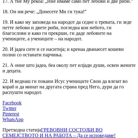
17. А тие Му рекоа: „Ние имаме само пет лебови и две риби.”
18. Он им рече: „Донесете Ми ги тука!”
19. И како му заповеда на народот да седне о тревата, ги зеде
петте лебови и двете риби, погледна кон небото, ги
благослови и како ги прекрши, ги даде лебовите на
учениците, а учениците – на народот.
20. И јадеа сите и се наситија; и кренаа дванаесет кошеви
полни со останати парчиња.
21. А оние што јадеа, беа околу пет илјади души, освен жените
и децата.
22. И веднаш ги покани Исус учениците Свои да влезат во
кораб и да минат на другата страна пред Него, дури да го
распушти народот.
Facebook
Twitter
Pinterest
WhatsApp
Претходна статија
ГРЕВОВНИ СОСТОЈБИ ВО
СЕМЕЈСТВОТО И НА РАБОТА – Да се исповедаме!