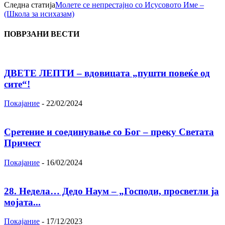
Следна статија
Молете се непрестајно со Исусовото Име –
(Школа за исихазам)
ПОВРЗАНИ ВЕСТИ
ДВЕТЕ ЛЕПТИ – вдовицата „пушти повеќе од
сите“!
Покајание
-
22/02/2024
Сретение и соединување со Бог – преку Светата
Причест
Покајание
-
16/02/2024
28. Недела… Дедо Наум – „Господи, просветли ја
мојата...
Покајание
-
17/12/2023