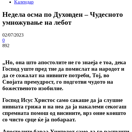
Kалендар
Недела осма по Духовден – Чудесното
умножување на лебот
02/07/2023
0
892
„Но, она што апостолите не го знаеја е тоа, дека
Господ уште пред тие да помислат на народот и
да се сожалат на нивните потреби, Тој, во
Својата премудрост, го подготви чудото на
божественото изобилие.
Господ Исус Христос само сакаше да ја слушне
нивната грижа и на неа да ја накалеми секогаш
спремната помош од висините, врз оние коишто
со чисто срце ќе ја побараат.
Апостолите бараа Учителот само да го распушти