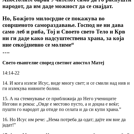
народот, да им даде можност да се снајдат.
Но, Божјото милосрдие се покажува во
совршеното самораздавање. Господ не ни дава
само леб и риба, Тој и Своето свето Тело и Крв
ни ги даде како надсуштествена храна, за која
ние секојдневно се молиме“
….
Свето евангелие според светиот апостол Матеј
14:14-22
14. И кога излезе Исус, виде многу свет; и се смили над нив и
ги излекува нивните болни.
15. А на стемнување се приближија до Него учениците
Негови и рекоа: „Овде е местово пусто, а и доцна е веќе;
пушти го народот да отиде по селата и да си купи храна.”
16. Но Исус им рече: „Нема потреба да одат; дајте им вие да
јадат!”