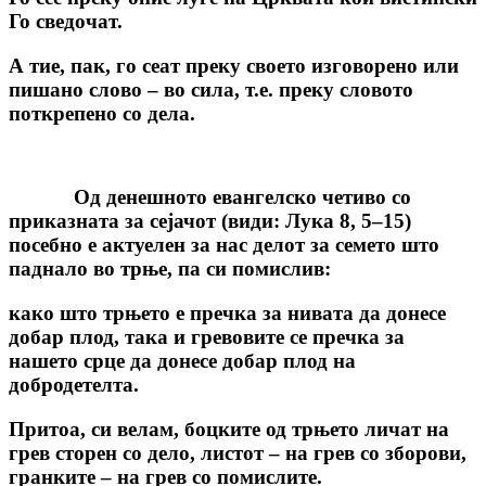
Го сведочат.
А тие, пак, го сеат преку своето изговорено или
пишано слово – во сила, т.е. преку словото
поткрепено со дела.
Од денешното евангелско четиво со
приказната за сејачот (види: Лука 8, 5–15)
посебно е актуелен за нас делот за семето што
паднало во трње, па си помислив:
како што трњето е пречка за нивата да донесе
добар плод, така и гревовите се пречка за
нашето срце да донесе добар плод на
добродетелта.
Притоа, си велам, боцките од трњето личат на
грев сторен со дело, листот – на грев со зборови,
гранките – на грев со помислите.