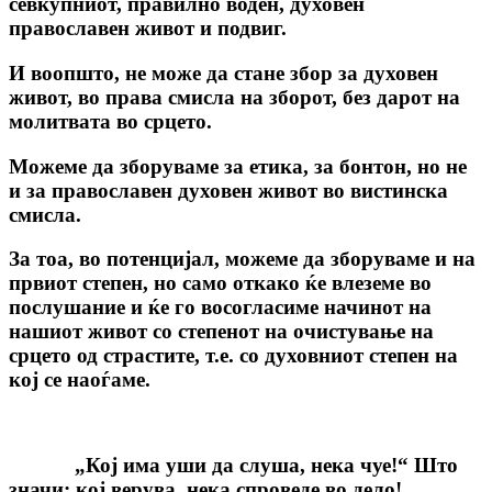
севкупниот, правилно воден, духовен
православен живот и подвиг.
И воопшто, не може да стане збор за духовен
живот, во права смисла на зборот, без дарот на
молитвата во срцето.
Можеме да зборуваме за етика, за бонтон, но не
и за православен духовен живот во вистинска
смисла.
За тоа, во потенцијал, можеме да зборуваме и на
првиот степен, но само откако ќе влеземе во
послушание и ќе го восогласиме начинот на
нашиот живот со степенот на очистување на
срцето од страстите, т.е. со духовниот степен на
кој се наоѓаме.
„Кој има уши да слуша, нека чуе!“ Што
значи: кој верува, нека спроведе во дело!