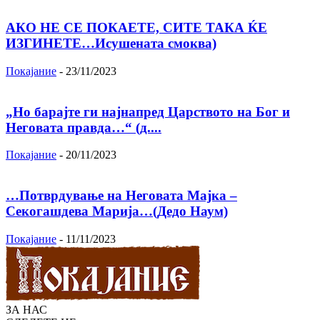
АКО НЕ СЕ ПОКАЕТЕ, СИТЕ ТАКА ЌЕ
ИЗГИНЕТЕ…Исушената смоква)
Покајание
-
23/11/2023
„Но барајте ги најнапред Царството на Бог и
Неговата правда…“ (д....
Покајание
-
20/11/2023
…Потврдување на Неговата Мајка –
Секогашдева Марија…(Дедо Наум)
Покајание
-
11/11/2023
ЗА НАС