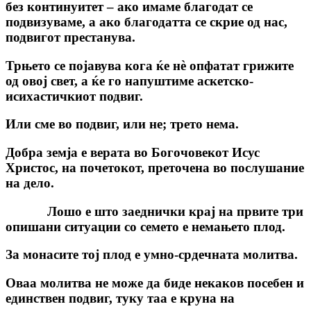
без континуитет – ако имаме благодат се
подвизуваме, а ако благодатта се скрие од нас,
подвигот престанува.
Трњето се појавува кога ќе нѐ опфатат грижите
од овој свет, а ќе го напуштиме аскетско-
исихастичкиот подвиг.
Или сме во подвиг, или не; трето нема.
Добра земја е верата во Богочовекот Исус
Христос, на почетокот, преточена во послушание
на дело.
Лошо е што заеднички крај на првите три
опишани ситуации со семето е немањето плод.
За монасите тој плод е умно-срдечната молитва.
Оваа молитва не може да биде некаков посебен и
единствен подвиг, туку таа е круна на