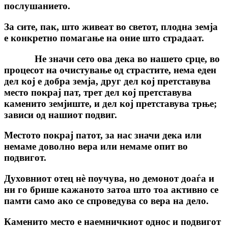
послушанието.
За сите, пак, што живеат во светот, плодна земја
е конкретно помагање на оние што страдаат.
Не значи сето ова дека во нашето срце, во
процесот на очистување од страстите, нема еден
дел кој е добра земја, друг дел кој претставува
место покрај пат, трет дел кој претставува
каменито земјиште, и дел кој претставува трње;
зависи од нашиот подвиг.
Местото покрај патот, за нас значи дека или
немаме доволно вера или немаме опит во
подвигот.
Духовниот отец нѐ поучува, но демонот доаѓа и
ни го брише кажаното затоа што тоа активно се
памти само ако се спроведува со вера на дело.
Каменито место е наемничкиот однос и подвигот