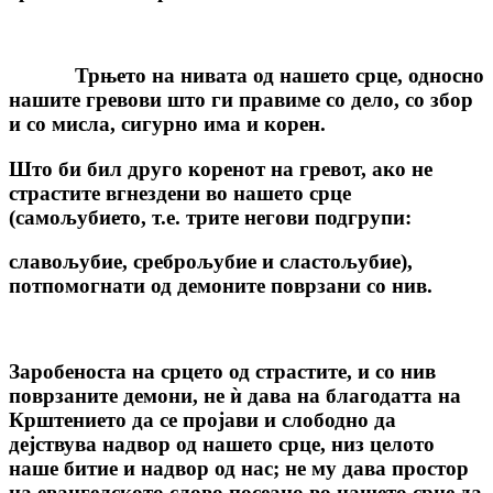
Трњето на нивата од нашето срце, односно
нашите гревови што ги правиме со дело, со збор
и со мисла, сигурно има и корен.
Што би бил друго коренот на гревот, ако не
страстите вгнездени во нашето срце
(самољубието, т.е. трите негови подгрупи:
славољубие, среброљубие и сластољубие),
потпомогнати од демоните поврзани со нив.
Заробеноста на срцето од страстите, и со нив
поврзаните демони, не ѝ дава на благодатта на
Крштението да се пројави и слободно да
дејствува надвор од нашето срце, низ целото
наше битие и надвор од нас; не му дава простор
на евангелското слово посеано во нашето срце да