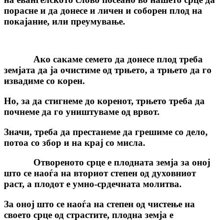
порасне и да донесе и личен и соборен плод на
покајание, или преумување.
Ако сакаме семето да донесе плод треба
земјата да ја очистиме од трњето, а трњето да го
извадиме со корен.
Но, за да стигнеме до коренот, трњето треба да
почнеме да го уништуваме од врвот.
Значи, треба да престанеме да грешиме со дело,
потоа со збор и на крај со мисла.
Отвореното срце е плодната земја за оној
што се наоѓа на вториот степен од духовниот
раст, а плодот е умно-срдечната молитва.
За оној што се наоѓа на степен од чистење на
своето срце од страстите, плодна земја е