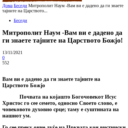
Дома
Беседи
Митрополит Наум -Вам ви е дадено да ги знаете
тајните на Царството...
Беседи
Митрополит Наум -Вам ви е дадено да
ги знаете тајните на Царството Божјо!
13/11/2021
0
552
Вам ви е дадено да ги знаете тајните на
Царството Божјо
Почвата на којашто Богочовекот Исус
Христос го сее семето, односно Своето слово, е
човековото духовно срце; таму е суштината на
нашиот ум.
Го сее преку оние луѓе на Црквата кои вистински