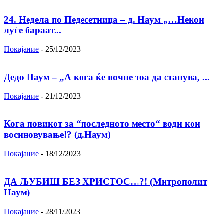
24. Недела по Педесетница – д. Наум „…Некои
луѓе бараат...
Покајание
-
25/12/2023
Дедо Наум – „А кога ќе почне тоа да станува, ...
Покајание
-
21/12/2023
Кога повикот за “последното место“ води кон
восиновување!? (д.Наум)
Покајание
-
18/12/2023
ДА ЉУБИШ БЕЗ ХРИСТОС…?! (Митрополит
Наум)
Покајание
-
28/11/2023