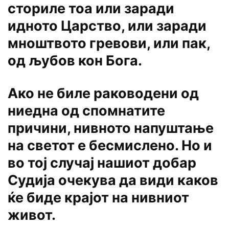
сториле тоа или заради
идното Царство, или заради
мноштвото гревови, или пак,
од љубов кон Бога.
Ако не биле раководени од
ниедна од спомнатите
причини, нивното напуштање
на светот е бесмислено. Но и
во тој случај нашиот добар
Судија очекува да види каков
ќе биде крајот на нивниот
живот.