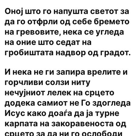
Оној што го напушта светот за
да го отфрли од себе бремето
на гревовите, нека се угледа
на оние што седат на
гробиштата надвор од градот.
И нека не ги запира врелите и
горчливи солзи ниту
нечујниот лелек на срцето
додека самиот не Го здогледа
Исус како доаѓа да ја турне
карпата на закоравеноста од
срцето за да ни го ослободи