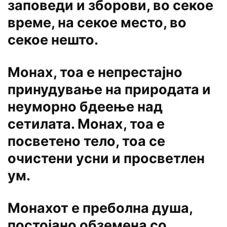
заповеди и зборови, во секое
време, на секое место, во
секое нешто.
Монах, тоа е непрестајно
принудување на природата и
неуморно бдеење над
сетилата. Монах, тоа е
посветено тело, тоа се
очистени усни и просветлен
ум.
Монахот е преболна душа,
постојано обземена со