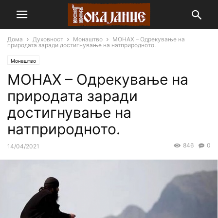
Дома
Духовност
Монаштво
МОНАХ – Одрекување на
природата заради достигнување на натприродното.
Монаштво
МОНАХ – Одрекување на
природата заради
достигнување на
натприродното.
846
0
14/04/2021