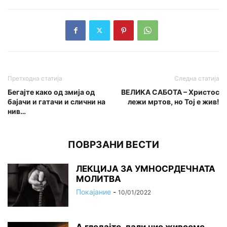
Претходна статија
Следна статија
Бегајте како од змија од
ВЕЛИКА САБОТА – Христос
бајачи и гатачи и слични на
лежи мртов, но Тој е жив!
нив…
ПОВРЗАНИ ВЕСТИ
ЛЕКЦИЈА ЗА УМНОСРДЕЧНАТА
МОЛИТВА
Покајание
-
10/01/2022
А гледајте, дали ние живееме