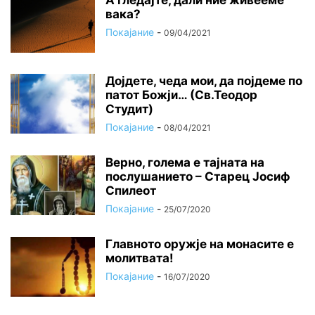
вака?
Покајание
-
09/04/2021
Дојдете, чеда мои, да појдеме по
патот Божји… (Св.Теодор
Студит)
Покајание
-
08/04/2021
Верно, голема е тајната на
послушанието – Старец Јосиф
Спилеот
Покајание
-
25/07/2020
Главното оружје на монасите е
молитвата!
Покајание
-
16/07/2020