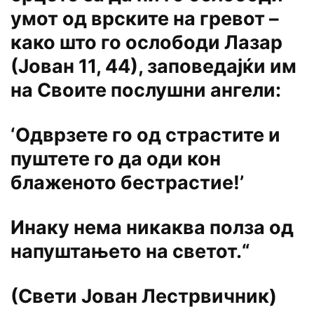
умот од врските на гревот –
како што го ослободи Лазар
(Јован 11, 44), заповедајќи им
на Своите послушни ангели:
‘Одврзете го од страстите и
пуштете го да оди кон
блаженото бестрастие!’
Инаку нема никаква полза од
напуштањето на светот.“
(Свети Јован Лестрвичник)