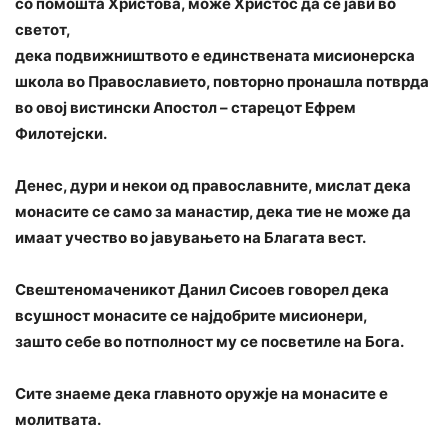
со помошта Христова, може Христос да се јави во
светот,
дека подвижништвото е единствената мисионерска
школа во Православието, повторно пронашла потврда
во овој вистински Апостол – старецот Ефрем
Филотејски.
Денес, дури и некои од православните, мислат дека
монасите се само за манастир, дека тие не може да
имаат учество во јавувањето на Благата вест.
Свештеномаченикот Данил Сисоев говорел дека
всушност монасите се најдобрите мисионери,
зашто себе во потполност му се посветиле на Бога.
Сите знаеме дека главното оружје на монасите е
молитвата.