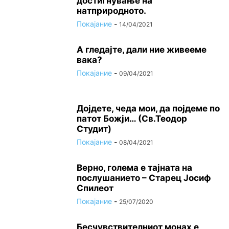
достигнување на
натприродното.
Покајание
-
14/04/2021
А гледајте, дали ние живееме
вака?
Покајание
-
09/04/2021
Дојдете, чеда мои, да појдеме по
патот Божји… (Св.Теодор
Студит)
Покајание
-
08/04/2021
Верно, голема е тајната на
послушанието – Старец Јосиф
Спилеот
Покајание
-
25/07/2020
Бесчувствителниот монах е