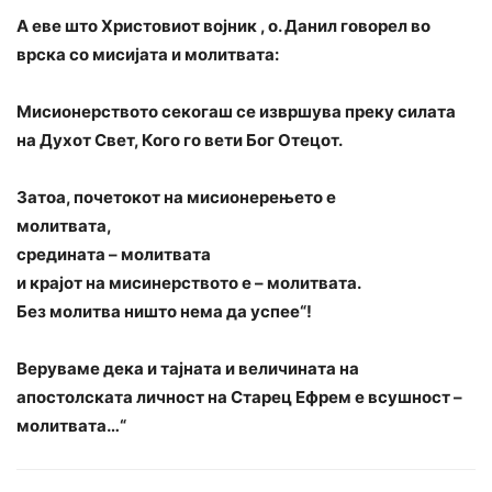
А еве што Христовиот војник , о. Данил говорел во
врска со мисијата и молитвата:
Мисионeрството секогаш се извршува преку силата
на Духот Свет, Кого го вети Бог Отецот.
Затоа, почетокот на мисионерењето е
молитвата,
средината – молитвата
и крајот на мисинерството е – молитвата.
Без молитва ништо нема да успее“!
Веруваме дека и тајната и величината на
апостолската личност на Старец Ефрем е всушност –
молитвата…“