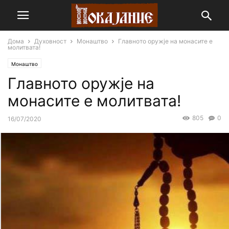
Дома
Духовност
Монаштво
Главното оружје на монасите е
молитвата!
Монаштво
Главното оружје на
монасите е молитвата!
805
0
16/07/2020