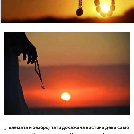
„Големата и безброј пати докажана вистина дека само