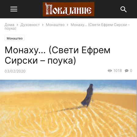
Дома
Духовност
Монаштво
Монаху… (Свети Ефрем Сирски –
поука)
Монаштво
Монаху… (Свети Ефрем
Сирски – поука)
1018
0
03/02/2020