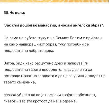
66.
He вели:
“Јас сум дошол во манастир, и носам ангелски образ”
.
He само на луѓето, туку и на Самиот Бог им e пријатен
не само надворешниот образ, туку потребни се
плодовите на добрите дела.
Затоа, биди како расцутено дрво и запазувај ги
плодовите на твоите добродетели, за да не ти се
поткраде црвот на гордоста и да не го уништи плодот на
твоето смирение,
славољубието да не ја помрачи твојата побожност,
гневот – твојата кротост да не ја одземе,