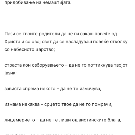
придобивање на немаштијата.
Пази се твоите родители да не ги сакаш повеќе од
Христа и co овој свет да се насладуваш повеќе отколку
co небесното царство;
страста кон озборувањето – да не го поттикнува твојот
јазик;
зависта спрема некого – да не те измачува;
измама некаква – срцето твое да не го помрачи,
лицемерието – да не те лиши од вистинските блага,