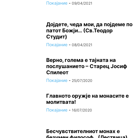
Покајание
-
09/04/2021
Дојдете, чеда мои, да појдеме по
патот Божји… (Св.Теодор
Студит)
Покајание
-
08/04/2021
Верно, голема е тајната на
послушанието – Старец Јосиф
Спилеот
Покајание
-
25/07/2020
Главното оружје на монасите е
молитвата!
Покајание
-
16/07/2020
Бесчувствителниот монах е
безумен философ…(Лествица)