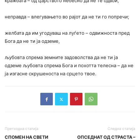
кражбата – од царството небесно да не те одвои,
неправда – влегувањето во рајот да не ти го попречи;
желбата да им угодуваш на луѓето – одвижноста пред
Бога да не ти ја одземе,
љубовта спрема земните задоволства да не ти ја
одземе љубовта спрема Бога и похотта телесна – да не
ја изгасне скрушеноста на срцето твое.
Претходна статија
Следна статија
СПОМЕН НА СВЕТИ
ОПСЕДНАТ ОД СТРАСТА –