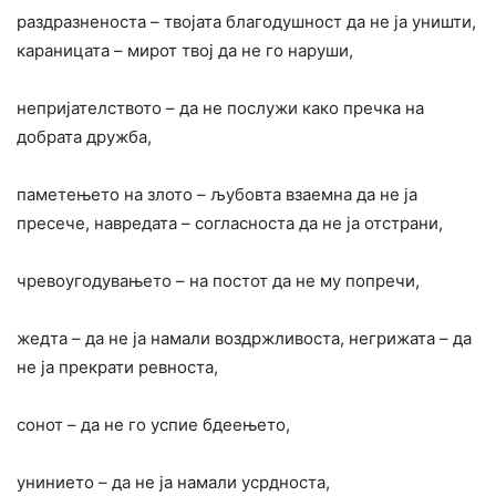
раздразненоста – твојата благодушност да не ја уништи,
караницата – мирот твој да не го наруши,
непријателството – да не послужи како пречка на
добрата дружба,
паметењето на злото – љубовта взаемна да не ja
пресече, навредата – согласноста да не ja отстрани,
чревоугодувањето – на постот да не му попречи,
жедта – да не ja намали воздржливоста, негрижата – да
не ја прекрати ревноста,
сонот – да не го успие бдеењето,
унинието – да не ја намали усрдноста,