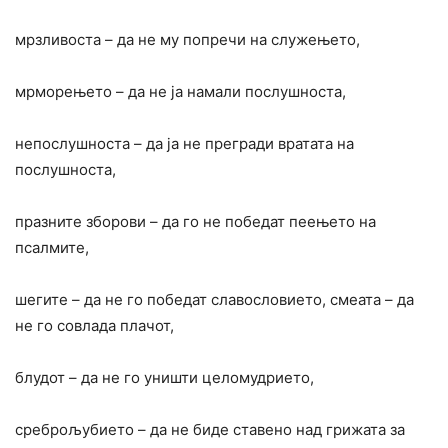
мрзливоста – да не му попречи на служењето,
мрморењето – да не ja намали послушноста,
непослушноста – да ja не прегради вратата на
послушноста,
празните зборови – да го не победат пеењето на
псалмите,
шегите – да не го победат славословието, смеата – да
не го совлада плачот,
блудот – да не го уништи целомудрието,
среброљубието – да не биде ставено над грижата за