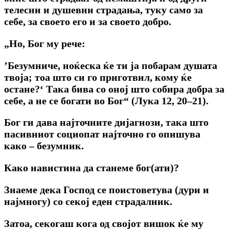
телесни и душевни страдања, туку само за
себе, за своето его и за своето добро.
„
Но, Бог му рече:
’Безумниче, ноќеска ќе ти ја побарам душата
твоја; тоа што си го приготвил, кому ќе
остане?‘ Така бива со оној што собира добра за
себе, а не се богати во Бог“ (Лука 12, 20–21).
Бог ги дава најточните дијагнози, така што
пасивниот социопат најточно го опишува
како – безумник.
Како навистина да станеме бог(ати)?
Знаеме дека Господ се поистоветува (дури и
најмногу) со секој еден страдалник.
Затоа, секогаш кога од својот вишок ќе му