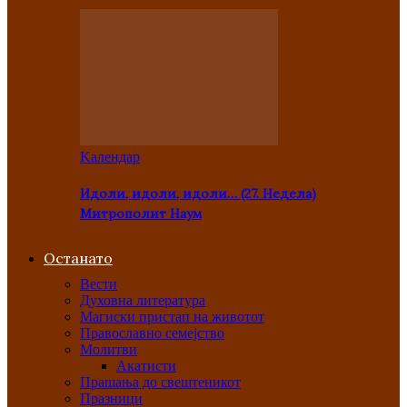
Kалендар
Идоли, идоли, идоли… (27. Недела)
Митрополит Наум
Останато
Вести
Духовна литература
Магиски пристап на животот
Православно семејство
Молитви
Акатисти
Прашања до свештеникот
Празници