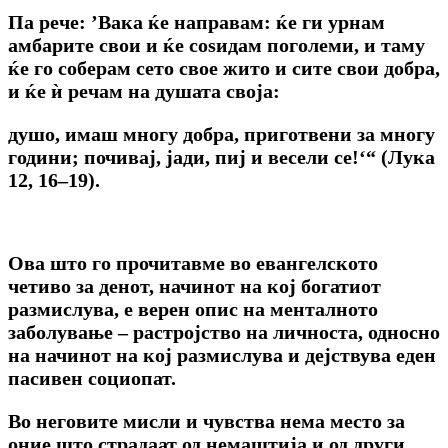
Па рече: ’Вака ќе направам: ќе ги урнам
амбарите свои и ќе соѕидам поголеми, и таму
ќе го соберам сето свое жито и сите свои добра,
и ќе ѝ речам на душата своја:
душо, имаш многу добра, приготвени за многу
години; почивај, јади, пиј и весели се!‘“ (Лука
12, 16–19).
Ова што го прочитавме во евангелското
четиво за денот, начинот на кој богатиот
размислува, е верен опис на менталното
заболување – растројство на личноста, односно
на начинот на кој размислува и дејствува еден
пасивен социопат.
Во неговите мисли и чувства нема место за
оние што страдаат од немаштија и од други