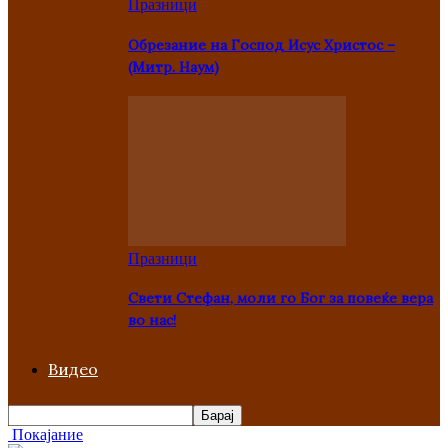
Празници
Oбрезание на Господ Исус Христос –
(Митр. Наум)
Празници
Свети Стефан, моли го Бог за повеќе вера
во нас!
Видео
Покајание