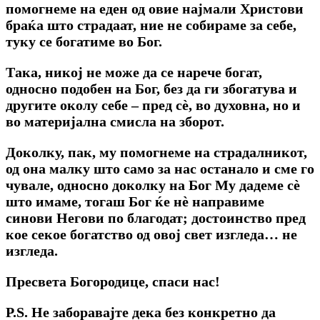
помогнеме на еден од овие најмали Христови
браќа што страдаат, ние не собираме за себе,
туку се богатиме во Бог.
Така, никој не може да се нарече богат,
односно подобен на Бог, без да ги збогатува и
другите околу себе – пред сѐ, во духовна, но и
во материјална смисла на зборот.
Доколку, пак, му помогнеме на страдалникот,
од она малку што само за нас останало и сме го
чувале, односно доколку на Бог Му дадеме сѐ
што имаме, тогаш Бог ќе нѐ направиме
синови Негови по благодат; достоинство пред
кое секое богатство од овој свет изгледа… не
изгледа.
Пресвета Богородице, спаси нас!
P.S.
Не заборавајте дека без конкретно да