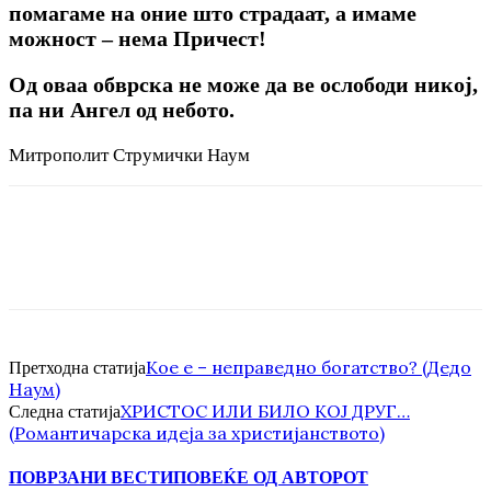
помагаме на оние што страдаат, а имаме
можност – нема Причест!
Од оваа обврска не може да ве ослободи никој,
па ни Ангел од небото.
Митрополит Струмички Наум
Кое е – неправедно богатство? (Дедо
Претходна статија
Наум)
ХРИСТОС ИЛИ БИЛО КОЈ ДРУГ…
Следна статија
(Романтичарска идеја за христијанството)
ПОВРЗАНИ ВЕСТИ
ПОВЕЌЕ ОД АВТОРОТ