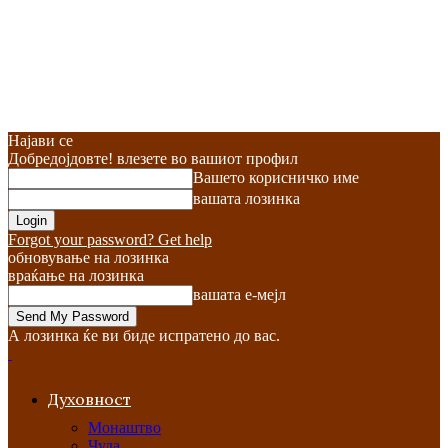
Најави се
Добредојдовте! влезете во вашиот профил
Вашето корисничко име
вашата лозинка
Forgot your password? Get help
обновување на лозинка
враќање на лозинка
вашата е-мејл
А лозинка ќе ви биде испратено до вас.
Духовност
Монаштво
Чуда