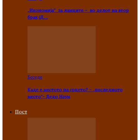
„Икономија“ за лаиците – во делот на втор
брак (Д….
Беседи
Каде е местото на срцето? – „последното
место“- Дедо Наум
Пост