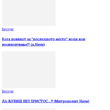
Беседи
Кога повикот за “последното место“ води кон
восиновување!? (д.Наум)
Беседи
ДА ЉУБИШ БЕЗ ХРИСТОС…?! (Митрополит Наум)