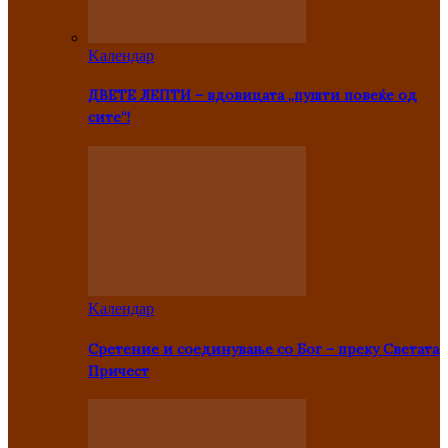
Kалендар
ДВЕТЕ ЛЕПТИ – вдовицата „пушти повеќе од
сите“!
Kалендар
Сретение и соединување со Бог – преку Светата
Причест