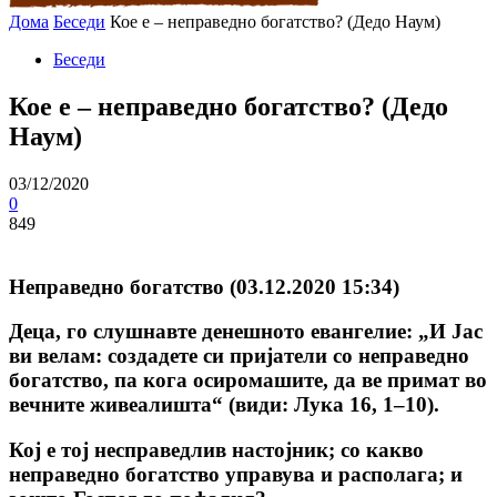
Дома
Беседи
Кое е – неправедно богатство? (Дедо Наум)
Беседи
Кое е – неправедно богатство? (Дедо
Наум)
03/12/2020
0
849
Неправедно богатство (03.12.2020 15:34)
Деца, го слушнавте денешното евангелие: „И Јас
ви велам: создадете си пријатели со неправедно
богатство, па кога осиромашите, да ве примат во
вечните живеалишта“ (види: Лука 16, 1–10).
Кој е тој несправедлив настојник; со какво
неправедно богатство управува и располага; и