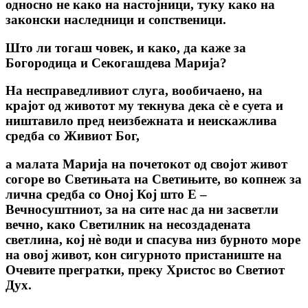
односно не како на настојници, туку како на
законски наследници и сопственици.
Што ли тогаш човек, и како, да каже за
Богородица и Секогашдева Марија?
На несправедливиот слуга, вообичаено, на
крајот од животот му текнува дека сѐ е суета и
ништавило пред неизбежната и неискажлива
средба со Живиот Бог,
а малата Марија на почетокот од својот живот
согоре во Светињата на Светињите, во копнеж за
лична средба со Оној Кој што Е –
Вечносуштниот, за на сите нас да ни засветли
вечно, како Светилник на несоздадената
светлина, кој нѐ води и спасува низ бурното море
на овој живот, кон сигурното пристаниште на
Очевите прегратки, преку Христос во Светиот
Дух.