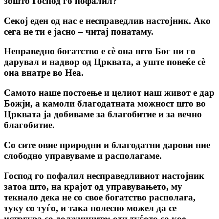
зошто Господ го пофалил?
Секој еден од нас е несправедлив настојник. Ако
сега не ти е јасно – читај понатаму.
Неправедно богатство е сѐ она што Бог ни го
дарувал и надвор од Црквата, а уште повеќе сѐ
она внатре во Неа.
Самото наше постоење и целиот наш живот е дар
Божји, а камоли благодатната можност што во
Црквата ја добиваме за благобитие и за вечно
благобитие.
Со сите овие природни и благодатни дарови ние
слободно управуваме и располагаме.
Господ го пофалил несправедливиот настојник
затоа што, на крајот од управувањето, му
текнало дека не со свое богатство располага,
туку со туѓо, и така полесно можел да се
истргува со должниците; оти туѓото со кое