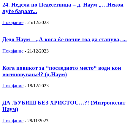
24. Недела по Педесетница – д. Наум „…Некои
луѓе бараат...
Покајание
-
25/12/2023
Дедо Наум – „А кога ќе почне тоа да станува, ...
Покајание
-
21/12/2023
Кога повикот за “последното место“ води кон
восиновување!? (д.Наум)
Покајание
-
18/12/2023
ДА ЉУБИШ БЕЗ ХРИСТОС…?! (Митрополит
Наум)
Покајание
-
28/11/2023