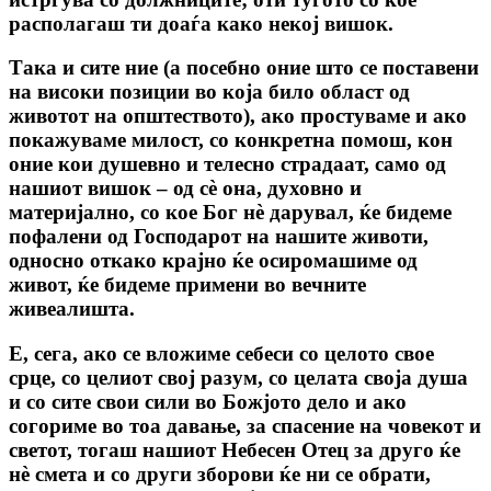
располагаш ти доаѓа како некој вишок.
Така и сите ние (а посебно оние што се поставени
на високи позиции во која било област од
животот на општеството), ако простуваме и ако
покажуваме милост, со конкретна помош, кон
оние кои душевно и телесно страдаат, само од
нашиот вишок – од сѐ она, духовно и
материјално, со кое Бог нѐ дарувал, ќе бидеме
пофалени од Господарот на нашите животи,
односно откако крајно ќе осиромашиме од
живот, ќе бидеме примени во вечните
живеалишта.
Е, сега, ако се вложиме себеси со целото свое
срце, со целиот свој разум, со целата своја душа
и со сите свои сили во Божјото дело и ако
согориме во тоа давање, за спасение на човекот и
светот, тогаш нашиот Небесен Отец за друго ќе
нѐ смета и со други зборови ќе ни се обрати,