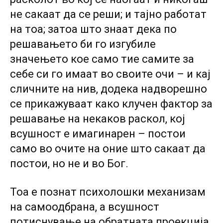
не сакаат да се реши; и тајно работат
на тоа; затоа што знаат дека по
решавањето би го изгубиле
значењето кое само тие самите за
себе си го имаат во своите очи – и кај
сличните на нив, додека надворешно
се прикажуваат како клучен фактор за
решавање на некаков раскол, кој
всушност е имагинарен – постои
само во очите на оние што сакаат да
постои, но не и во Бог.
Тоа е познат психолошки механизам
на самоодбрана, а всушност
потиснување на обратната проекција,