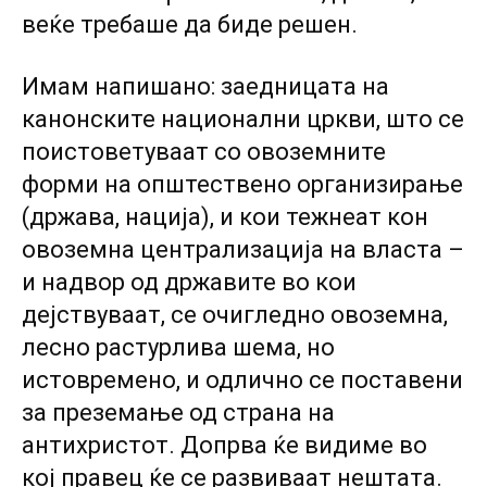
веќе требаше да биде решен.
Имам напишано: заедницата на
канонските национални цркви, што се
поистоветуваат со овоземните
форми на општествено организирање
(држава, нација), и кои тежнеат кон
овоземна централизација на власта –
и надвор од државите во кои
дејствуваат, се очигледно овоземна,
лесно растурлива шема, но
истовремено, и одлично се поставени
за преземање од страна на
антихристот. Допрва ќе видиме во
кој правец ќе се развиваат нештата.