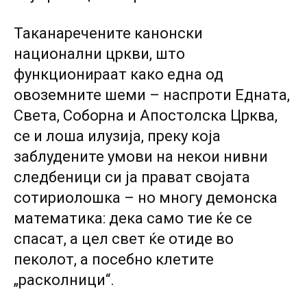
Таканаречените канонски
национални цркви, што
функционираат како една од
овоземните шеми – наспроти Едната,
Света, Соборна и Апостолска Црква,
се и лоша илузија, преку која
заблудените умови на некои нивни
следбеници си ја прават својата
сотириолошка – но многу демонска
математика: дека само тие ќе се
спасат, а цел свет ќе отиде во
пеколот, а посебно клетите
„расколници“.