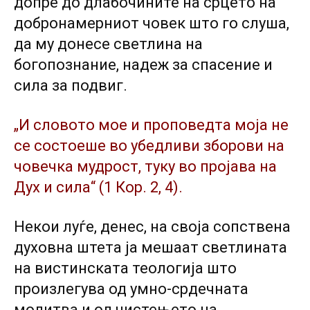
допре до длабочините на срцето на
добронамерниот човек што го слуша,
да му донесе светлина на
богопознание, надеж за спасение и
сила за подвиг.
„И словото мое и проповедта моја не
се состоеше во убедливи зборови на
човечка мудрост, туку во пројава на
Дух и сила“ (1 Кор. 2, 4).
Некои луѓе, денес, на своја сопствена
духовна штета ја мешаат светлината
на вистинската теологија што
произлегува од умно-срдечната
молитва и од чистењето на