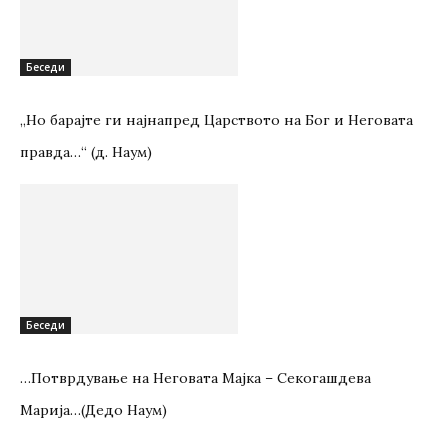
Беседи
„Но барајте ги најнапред Царството на Бог и Неговата
правда…“ (д. Наум)
Беседи
…Потврдување на Неговата Мајка – Секогашдева
Марија…(Дедо Наум)