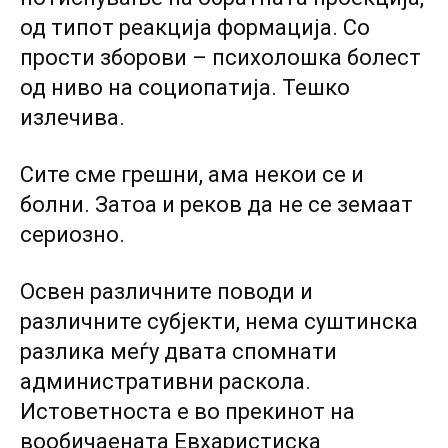
од типот реакција формација. Со
прости зборови – психолошка болест
од ниво на социопатија. Тешко
излечива.
Сите сме грешни, ама некои се и
болни. Затоа и реков да не се земаат
сериозно.
Освен различните поводи и
различните субјекти, нема суштинска
разлика меѓу двата спомнати
административни раскола.
Истоветноста е во прекинот на
вообичаената Евхаристиска