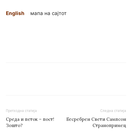
English
мапа на сајтот
Претходна статија
Следна статија
Среда и петок – пост!
Бесребрен Свети Сампсон
Зошто?
Странопримец