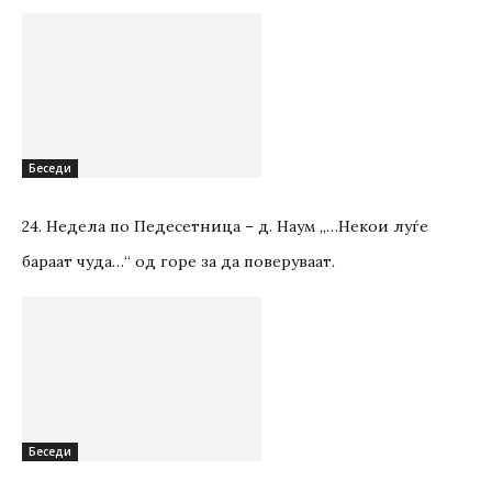
Беседи
24. Недела по Педесетница – д. Наум „…Некои луѓе
бараат чуда…“ од горе за да поверуваат.
Беседи