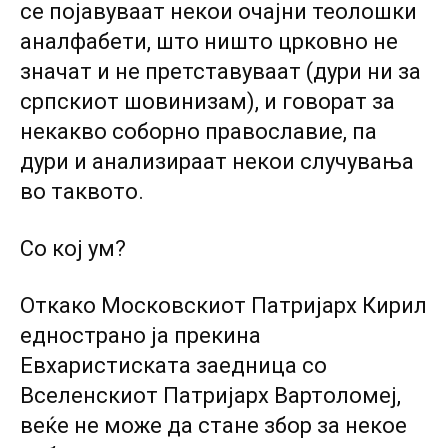
се појавуваат некои очајни теолошки
аналфабети, што ништо црковно не
значат и не претставуваат (дури ни за
српскиот шовинизам), и говорат за
некакво соборно православие, па
дури и анализираат некои случувања
во таквото.
Со кој ум?
Откако Московскиот Патријарх Кирил
еднострано ја прекина
Евхаристиската заедница со
Вселенскиот Патријарх Вартоломеј,
веќе не може да стане збор за некое