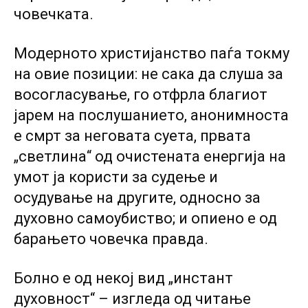
човечката.
Модерното христијанство паѓа токму
на овие позиции: не сака да слуша за
восогласување, го отфрла благиот
јарем на послушанието, анонимноста
е смрт за неговата суета, првата
„светлина“ од очистената енергија на
умот ја користи за судење и
осудување на другите, односно за
духовно самоубиство; и опиено е од
барањето човечка правда.
Болно е од некој вид „инстант
духовност“ – изгледа од читање