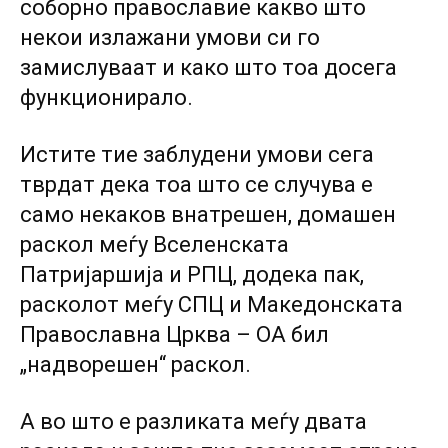
соборно православие какво што
некои излажани умови си го
замислуваат и како што тоа досега
функционирало.
Истите тие заблудени умови сега
тврдат дека тоа што се случува е
само некаков внатрешен, домашен
раскол меѓу Вселенската
Патријаршија и РПЦ, додека пак,
расколот меѓу СПЦ и Македонската
Православна Црква – ОА бил
„надворешен“ раскол.
А во што е разликата меѓу двата