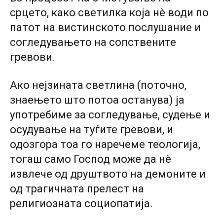
срцето, како светилка која нè води по
патот на вистинското послушание и
согледувањето на сопствените
гревови.
Ако нејзината светлина (поточно,
знаењето што потоа останува) ја
употребиме за согледување, судење и
осудување на туѓите гревови, и
одозгора тоа го наречеме теологија,
тогаш само Господ може да нè
извлече од друштвото на демоните и
од трагичната прелест на
религиозната социопатија.