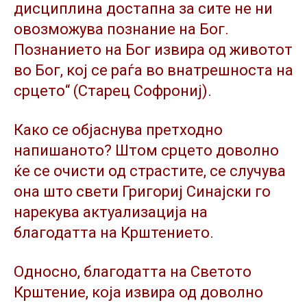
дисциплина достапна за сите не ни
овозможува познание на Бог.
Познанието на Бог извира од животот
во Бог, кој се раѓа во внатрешноста на
срцето“ (Старец Софрониј).
Како се објаснува претходно
напишаното? Штом срцето доволно
ќе се очисти од страстите, се случува
она што свети Григориј Синајски го
нарекува актуализација на
благодатта на Крштението.
Односно, благодатта на Светото
Крштение, која извира од доволно