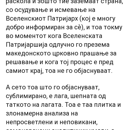
раскола и зошто тие заземаат страна,
со осудување и исмевање на
Вселенскиот Патријарх (кој е многу
добро информиран за сѐ), и тоа токму
во моментот кога Вселенската
Патријаршија одлучно го презема
македонското црковно прашање за
решавање и кога тој процес е пред
самиот крај, тоа не го објаснуваат.
А сето тоа што го објаснуваат,
сублимирано, е лага, шепната од
таткото на лагата. Тоа е таа плитка и
злонамерна анализа на
непросветлени и неповикани,