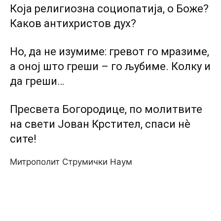
Која религиозна социопатија, о Боже?
Каков антихристов дух?
Но, да не изумиме: гревот го мразиме,
а оној што греши – го љубиме. Колку и
да греши…
Пресвета Богородице, по молитвите
на свети Јован Крстител, спаси нѐ
сите!
Митрополит Струмички Наум