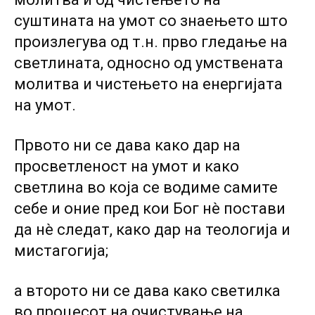
суштината на умот со знаењето што
произлегува од т.н. прво гледање на
светлината, односно од умствената
молитва и чистењето на енергијата
на умот.
Првото ни се дава како дар на
просветленост на умот и како
светлина во која се водиме самите
себе и оние пред кои Бог нè постави
да нè следат, како дар на теологија и
мистагогија;
а второто ни се дава како светилка
во процесот на очистување на