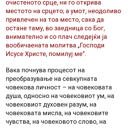
очистеното срце, ни го открива
местото на срцето; а умот, неодоливо
привлечен на тоа место, сака да
остане таму, во заедница со Бог,
внимателно и со плач следејќи ја
вообичаената молитва „Господи
Исусе Христе, помилуј ме“.
Вака почнува процесот на
преобразување на севкупната
човекова личност – на човековата
душа, односно на човековиот ум, на
човековиот духовен разум, на
човековата мисла, на човековите
чувства, на човековото слово, на