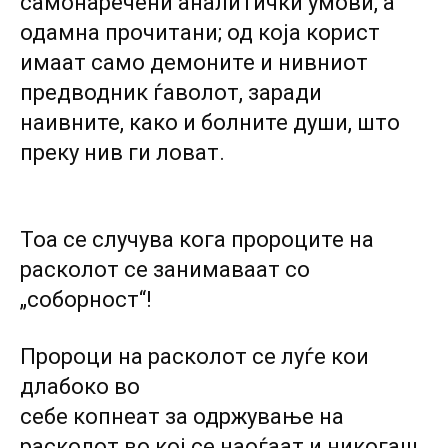
самонаречени аналитички умови, а
одамна прочитани; од која корист
имаат само демоните и нивниот
предводник ѓаволот, заради
наивните, како и болните души, што
преку нив ги ловат.
Тоа се случува кога пророците на
расколот се занимаваат со
„соборност“!
Пророци на расколот се луѓе кои
длабоко во
себе копнеат за одржување на
расколот во кој се наоѓаат и никогаш