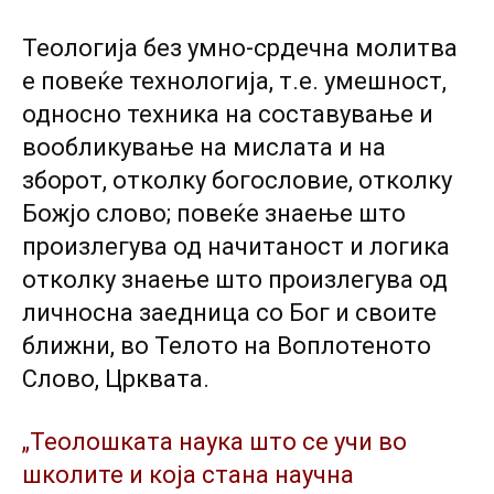
Теологија без умно-срдечна молитва
е повеќе технологија, т.е. умешност,
односно техника на составување и
вообликување на мислата и на
зборот, отколку богословие, отколку
Божјо слово; повеќе знаење што
произлегува од начитаност и логика
отколку знаење што произлегува од
личносна заедница со Бог и своите
ближни, во Телото на Воплотеното
Слово, Црквата.
„Теолошката наука што се учи во
школите и која стана научна