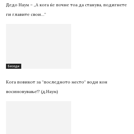
Дедо Наум – „А кога ќе почне тоа да станува, подигнете
ги главите свои…“
Беседи
Кога повикот за “последното место“ води кон
восиновување!? (д.Наум)