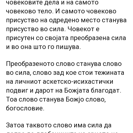
човековите дела и на самото
човеково тело. И самото човеково
присуство на одредено место станува
присуство во сила. Човекот е
присутен со својата преобразена сила
и во она што го пишува.
Преобразеното слово станува слово
во сила, слово зад кое стои тежината
на личниот аскетско-исихастички
подвиг и дарот на Божјата благодат.
Тоа слово станува Божјо слово,
богословие.
Затоа таквото слово има сила да