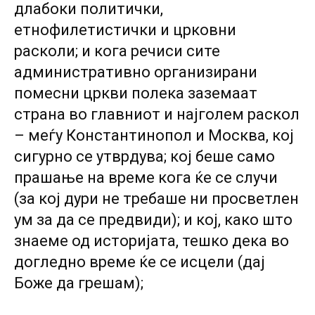
длабоки политички,
етнофилетистички и црковни
расколи; и кога речиси сите
административно организирани
помесни цркви полека заземаат
страна во главниот и најголем раскол
– меѓу Константинопол и Москва, кој
сигурно се утврдува; кој беше само
прашање на време кога ќе се случи
(за кој дури не требаше ни просветлен
ум за да се предвиди); и кој, како што
знаеме од историјата, тешко дека во
догледно време ќе се исцели (дај
Боже да грешам);