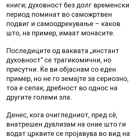
книги; духовност без долг временски
период поминат во саможртвен
подвиг и самоодрекување – каков
што, на пример, имаат монасите.
Последиците од ваквата „инстант
духовност“ се трагикомични, но
присутни. Ќе ви објаснам со еден
пример, но не го земајте за сериозно,
тоа е сепак, дребност во однос на
другите големи зла.
Денес, кога очигледниот, пред сѐ,
внатрешен дуализам на оние што ги
водат црквите се пројавува во вид на