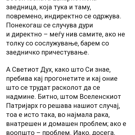
заедница, која тука и таму,
повремено, индиректно се одржува.
Понекогаш се случува дури
и директно – меѓу нив самите, ако не
толку со сослужување, барем со
заедничко причестување.
А Светиот Дух, како што Си знае,
пребива кај прогонетите и кај оние
што се трудат расколот да се
надмине. Битно, штом Вселенскиот
Патријарх го решава нашиот случај,
тоа е исто така, во најмала рака,
внатрешен и домашен проблем; ако е
воопшто – проблем. Иако, досега,