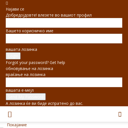
Најави се
Добредојдовте! влезете во вашиот профил
Вашето корисничко име
вашата лозинка
Forgot your password? Get help
обновување на лозинка
враќање на лозинка
вашата е-мејл
А лозинка ќе ви биде испратено до вас.
Покајание