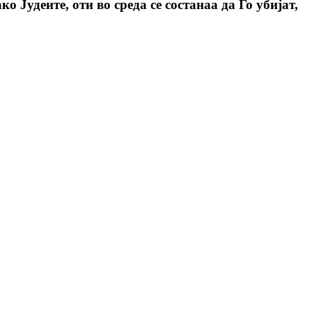
о Јудеите, оти во среда се состанаа да Го убијат,