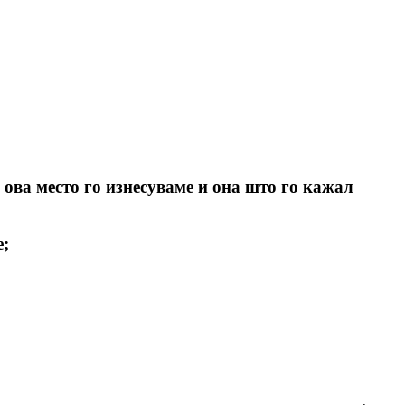
а ова место го изнесуваме и она што го кажал
е;