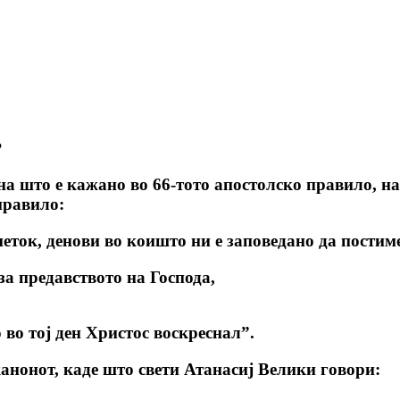
?
она што е кажано во 66-тото апостолско правило, н
правило:
еток, денови во коишто ни е заповедано да постим
за предавството на Господа,
 во тој ден Христос воскреснал”.
канонот, каде што свети Атанасиј Велики говори: