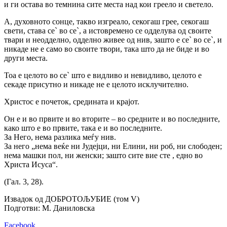
и ги остава во темнина сите места над кои греело и светело.
А, духовното сонце, такво изгреало, секогаш грее, секогаш
свети, става се` во се`, а истовремено се одделува од своите
твари и неодделно, одделно живее од нив, зашто е се` во се`, и
никаде не е само во своите твори, така што да не биде и во
други места.
Тоа е целото во се` што е видливо и невидливо, целото е
секаде присутно и никаде не е целото исклучително.
Христос е почеток, средината и крајот.
Он е и во првите и во вторите – во средните и во последните,
како што е во првите, така е и во последните.
За Него, нема разлика меѓу нив.
За него „нема веќе ни Јудејци, ни Елини, ни роб, ни слободен;
нема машки пол, ни женски; зашто сите вие сте , едно во
Христа Исуса“.
(Гал. 3, 28).
Извадок од ДОБРОТОЉУБИЕ (том V)
Подготви: М. Даниловска
Facebook