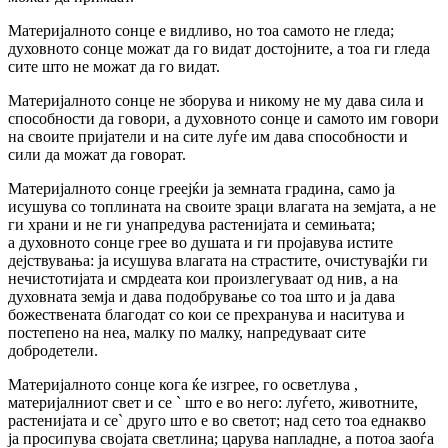
Материјалното сонце е видливо, но тоа самото не гледа;
духовното сонце можат да го видат достојните, а тоа ги гледа
сите што не можат да го видат.
Материјалното сонце не зборува и никому не му дава сила и
способности да говори, а духовното сонце и самото им говори
на своите пријатели и на сите луѓе им дава способности и
сили да можат да говорат.
Материјалното сонце греејќи ја земната градина, само ја
исушува со топлината на своите зраци влагата на земјата, а не
ги храни и не ги унапредува растенијата и семињата;
а духовното сонце грее во душата и ги пројавува истите
дејствувања: ја исушува влагата на страстите, очистувајќи ги
нечистотијата и смрдеата кои произлегуваат од нив, а на
духовната земја и дава подобрување со тоа што и ја дава
божествената благодат со кои се прехранува и наситува и
постепено на неа, малку по малку, напредуваат сите
добродетели.
Материјалното сонце кога ќе изгрее, го осветлува ,
материјалниот свет и се ` што е во него: луѓето, животните,
растенијата и се` друго што е во светот; над сето тоа еднакво
ја просипува својата светлина; царува напладне, а потоа заоѓа