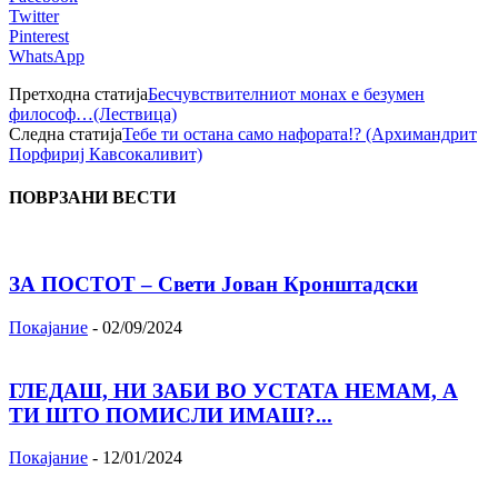
Twitter
Pinterest
WhatsApp
Претходна статија
Бесчувствителниот монах е безумен
философ…(Лествица)
Следна статија
Тебе ти остана само нафората!? (Архимандрит
Порфириј Кавсокаливит)
ПОВРЗАНИ ВЕСТИ
ЗА ПОСТОТ – Свети Јован Кронштадски
Покајание
-
02/09/2024
ГЛЕДАШ, НИ ЗАБИ ВО УСТАТА НЕМАМ, А
ТИ ШТО ПОМИСЛИ ИМАШ?...
Покајание
-
12/01/2024