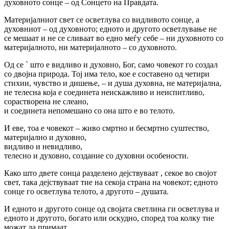
духовното сонце – од Сонцето на Правдата.
Материјалниот свет се осветлува со видливото сонце, а
духовниот – од духовното; едното и другото осветлување не
се мешаат и не се сливаат во едно меѓу себе – ни духовното со
материјалното, ни материјалното – со духовното.
Од се ` што е видливо и духовно, Бог, само човекот го создал
со двојна природа. Тој има тело, кое е составено од четири
стихии, чувство и дишење, – и душа духовна, не материјална,
не телесна која е соединета неискажливо и неиспитливо,
сорастворена не слеано,
и соединета непомешано со она што е во телото.
И еве, тоа е човекот – живо смртно и бесмртно суштество,
материјално и духовно,
видливо и невидливо,
телесно и духовно, создание со духовни особености.
Како што двете сонца разделено дејствуваат , секое во својот
свет, така дејствуваат тие на секоја страна на човекот; едното
сонце го осветлува телото, а другото – душата.
И едното и другото сонце од својата светлина ги осветлува и
едното и другото, богато или оскудно, според тоа колку тие
можат да примаат.