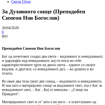
Свети Отци
За Духовното сонце (Преподобен
Симеон Нов Богослов)
26/04/2020
0
803
Преподобен Симеон Нов Богослов
Бог од почетокот создал два света – видливиот и невидливиот,
и царувајќи над невидливиот, кој ги носи во себе
карактеристичните црти на двата света – едниот со својот
видлив, и другиот, со невидливиот дел, – во душата и во
телата.
Во овие два тела греат две сонца, – видливото и невидливото.
И она што е материјално сонце за видливиот свет, тоа е Бог за
невидливиот свет, – Бог , Кој се именува – „Сонце на
Правдата“.
Материјалниот свет и се` што е во него – е осветлувано од