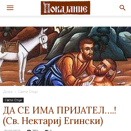
Дома
Свети Отци
Свети Отци
ДА СЕ ИМА ПРИЈАТЕЛ….!
(Св. Нектариј Егински)
30/10/2023
202
0