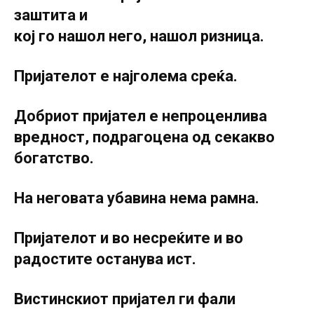
заштита и
кој го нашол него, нашол ризница.
Пријателот е најголема среќа.
Добриот пријател е непроценлива
вредност, подрагоцена од секакво
богатство.
На неговата убавина нема рамна.
Пријателот и во несреќите и во
радостите останува ист.
Вистинскиот пријател ги фали