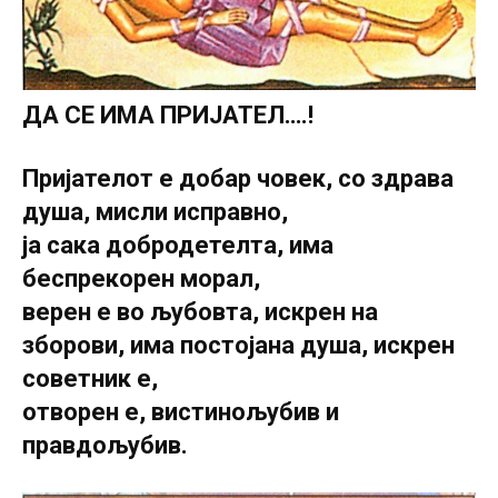
ДА СЕ ИМА ПРИЈАТЕЛ….!
Пријателот е добар човек, со здрава
душа, мисли исправно,
ја сака добродетелта, има
беспрекорен морал,
верен е во љубовта, искрен на
зборови, има постојана душа, искрен
советник е,
отворен е, вистинољубив и
правдољубив.