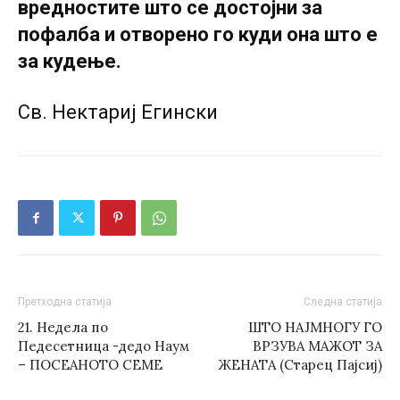
вредностите што се достојни за
пофалба и отворено го куди она што е
за кудење.
Св. Нектариј Егински
Претходна статија
Следна статија
21. Недела по
ШТО НАЈМНОГУ ГО
Педесетница -дедо Наум
ВРЗУВА МАЖОТ ЗА
– ПОСЕАНОТО СЕМЕ
ЖЕНАТА (Старец Пајсиј)