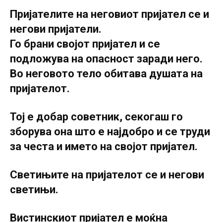
Пријателите на неговиот пријател се и
негови пријатели.
Го брани својот пријател и се
подложува на опасност заради него.
Во неговото тело обитава душата на
пријателот.
Тој е добар советник, секогаш го
зборува она што е најдобро и се труди
за честа и името на својот пријател.
Светињите на пријателот се и негови
светињи.
Вистинскиот пријател е моќна