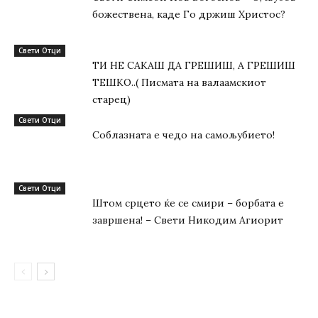
божествена, каде Го држиш Христос?
Свети Отци
ТИ НЕ САКАШ ДА ГРЕШИШ, А ГРЕШИШ
ТЕШКО..( Писмата на валаамскиот
старец)
Свети Отци
Соблазната е чедо на самољубието!
Свети Отци
Штом срцето ќе се смири – борбата е
завршена! – Свети Никодим Агиорит