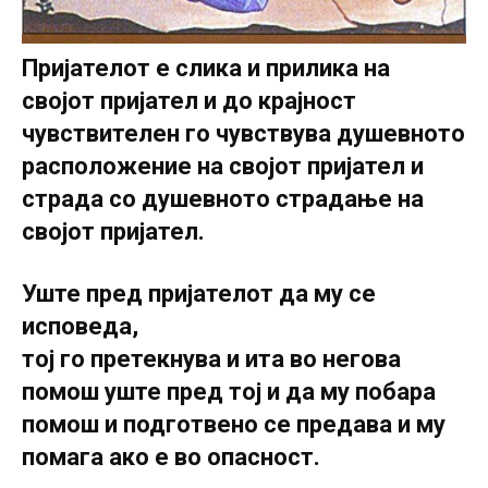
Пријателот е слика и прилика на
својот пријател и до крајност
чувствителен го чувствува душевното
расположение на својот пријател и
страда со душевното страдање на
својот пријател.
Уште пред пријателот да му се
исповеда,
тој го претекнува и ита во негова
помош уште пред тој и да му побара
помош и подготвено се предава и му
помага ако е во опасност.