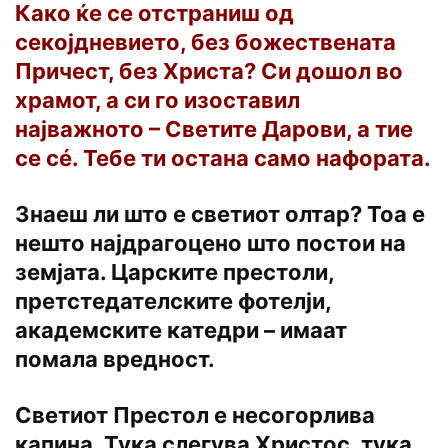
Како ќе се отстраниш од
секојдневието, без божествената
Причест, без Христа? Си дошол во
храмот, а си го изоставил
најважното – Светите Дарови, а тие
се сé. Тебе ти остана само нафората.
Знаеш ли што е светиот олтар? Тоа е
нешто најдрагоцено што постои на
земјата. Царските престоли,
претстедателските фотелји,
академските катедри – имаат
помала вредност.
Светиот Престол е несогорлива
капина. Тука слегува Христос, тука