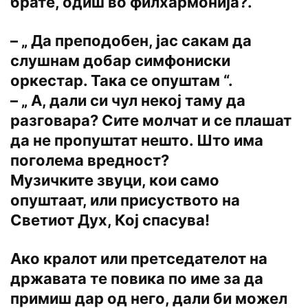
брате, одиш во филхармонија?.
– „ Да преподобен, јас сакам да
слушнам добар симфониски
оркестар. Така се опуштам “.
– „ А, дали си чул некој таму да
разговара? Сите молчат и се плашат
да не пропуштат нешто. Што има
поголема вредност?
Музичките звуци, кои само
опуштаат, или присуството на
Светиот Дух, Кој спасува!
Ако кралот или претседателот на
државата те повика по име за да
примиш дар од него, дали би можел