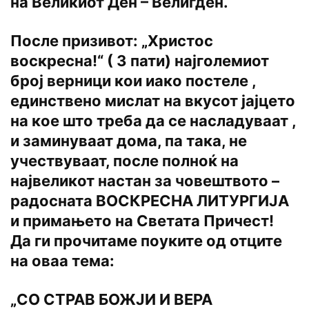
на Великиот Ден – Велигден.
После призивот: „Христос
воскресна!“ ( 3 пати) најголемиот
број верници кои иако постеле ,
единствено мислат на вкусот јајцето
на кое што треба да се насладуваат ,
и заминуваат дома, па така, не
учествуваат, после полноќ на
највеликот настан за човештвото –
радосната ВОСКРЕСНА ЛИТУРГИЈА
и примањето на Светата Причест!
Да ги прочитаме поуките од отците
на оваа тема:
„СО СТРАВ БОЖЈИ И ВЕРА