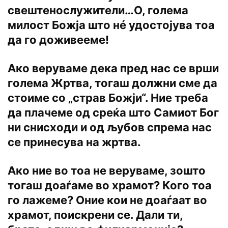
свештенослужители…О, голема
милост Божја што нé удостојува тоа
да го доживееме!
Ако веруваме дека пред нас се врши
голема Жртва, тогаш должни сме да
стоиме со „страв Божји“. Ние треба
да плачеме од среќа што Самиот Бог
ни снисходи и од љубов спрема нас
се принесува на жртва.
Ако ние во тоа не веруваме, зошто
тогаш доаѓаме во храмот? Кого тоа
го лажеме? Оние кои не доаѓаат во
храмот, поискрени се. Дали ти,