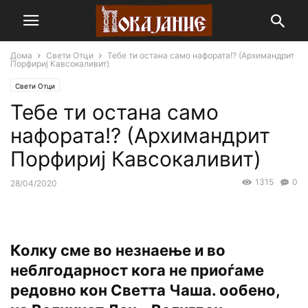
Дома
Свети Отци
Тебе ти остана само нафората!? (Архимандрит
Порфириј Кавсокаливит)
Свети Отци
Тебе ти остана само
нафората!? (Архимандрит
Порфириј Кавсокаливит)
1315
0
28/04/2020
Колку сме во незнаење и во
неблгодарност кога не приоѓаме
редовно кон Светта Чаша. ообено,