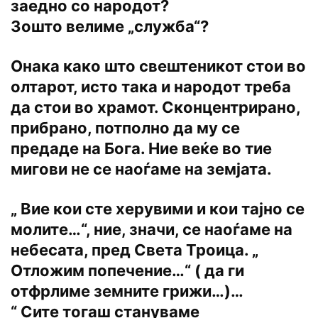
заедно со народот?
Зошто велиме „служба“?
Онака како што свештеникот стои во
олтарот, исто така и народот треба
да стои во храмот. Сконцентрирано,
прибрано, потполно да му се
предаде на Бога. Ние веќе во тие
мигови не се наоѓаме на земјата.
„ Вие кои сте херувими и кои тајно се
молите…“, ние, значи, се наоѓаме на
небесата, пред Света Троица. „
Отложим попечение…“ ( да ги
отфрлиме земните грижи…)…
“ Сите тогаш стануваме