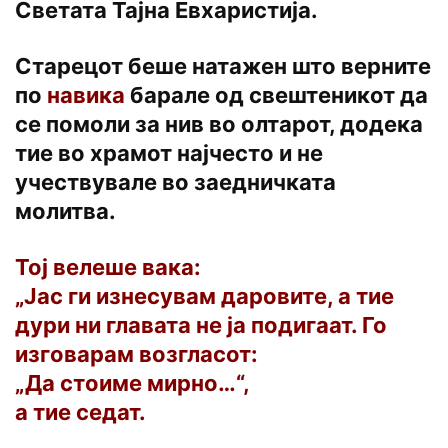
Светата Тајна Евхаристија.
Старецот беше натажен што верните
по
навика
барале од свештеникот да
се помоли за нив во олтарот, додека
тие во храмот најчесто и не
учествувале во заедничката
молитва.
Тој велеше вака:
„Јас ги изнесувам даровите, а тие
дури ни главата не ја подигаат. Го
изговарам возгласот:
„Да стоиме мирно…“,
а тие седат.