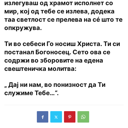
излегуваш од храмот исполнет со
мир, кој од тебе се излева, додека
таа светлост се прелева на сé што те
опкружува.
Ти во себеси Го носиш Христа. Ти си
постанал Богоносец. Сето ова се
содржи во зборовите на едена
свештеничка молитва:
„ Дај ни нам, во понизност да Ти
служиме Тебе…“.