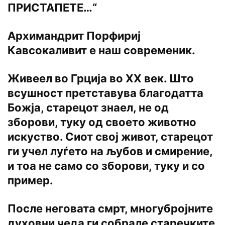
ПРИСТАПЕТЕ…“
Архимандрит Порфириј
Кавсокаливит е наш современик.
Живеел во Грција во XX век. Што
всушност претставува благодатта
Божја, старецот знаел, не од
зборови, туку од своето животно
искуство. Сиот свој живот, старецот
ги учел луѓето на љубов и смирение,
и тоа не само со зборови, туку и со
пример.
После неговата смрт, многубројните
духовни чеда ги собрале старечките