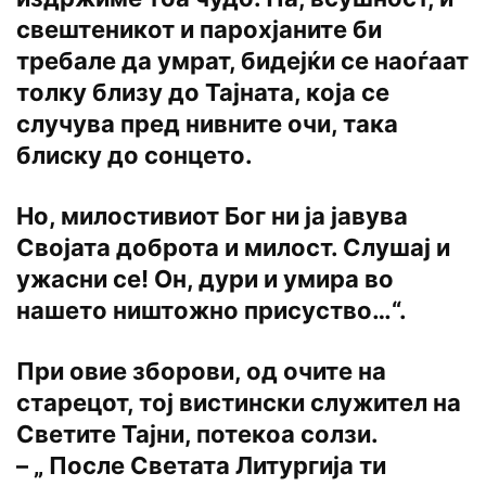
свештеникот и парохјаните би
требале да умрат, бидејќи се наоѓаат
толку близу до Тајната, која се
случува пред нивните очи, така
блиску до сонцето.
Но, милостивиот Бог ни ја јавува
Својата доброта и милост. Слушај и
ужасни се! Он, дури и умира во
нашето ништожно присуство…“.
При овие зборови, од очите на
старецот, тој вистински служител на
Светите Тајни, потекоа солзи.
– „ После Светата Литургија ти