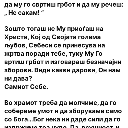
да му го свртиш грбот и да му речеш:
„ Не сакам! “
Зошто тогаш не Му приоѓаш на
Христа, Кој од Својата голема
љубов, Себеси се принесува на
жртва поради тебе, туку Му Го
вртиш грбот и изговараш безначајни
зборови. Види какви дарови, Он нам
ни дава?
Самиот Себе.
Во храмот треба да молчиме, да го
собереме умот и да зборуваме само
со Бога…Бог нека ни даде сили да го
издржиме тоа чудо. Па, всушност, и