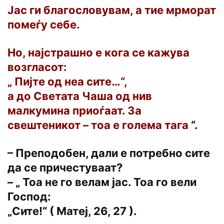
Јас ги благословувам, а тие мрморат
помеѓу себе.
Но, најстрашно е кога се кажува
возгласот:
„ Пијте од неа сите…“,
а до Светата Чаша од нив
малкумина приоѓаат. За
свештеникот – тоа е голема тага
“.
– Преподобен, дали е потребно сите
да се причестуваат?
– „ Тоа не го велам јас. Тоа го вели
Господ:
„Сите!“ ( Матеј, 26, 27 ).