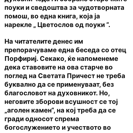
поуки и сведоштва за чудотворната
помош, во една книга, која ја
нарекле „ Цветослов од поуки “.
На читателите денес им
препорачуваме една беседа со отец
Порфириј. Секако, ќе напоменеме
дека ставовите на ова старче во
поглед на Светата Причест не треба
буквално да се применуваат, без
благословот на духовникот. Но,
неговите зборови всушност се тој
„аголен камен“, на кој треба да се
гради односот спрема
богослужението и учеството во