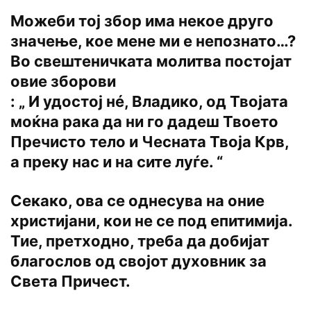
Можеби тој збор има некое друго
значење, кое мене ми е непознато…?
Во свештеничката молитва постојат
овие зборови
: „ И удостој нé, Владико, од Твојата
моќна рака да ни го дадеш Твоето
Пречисто тело и Чесната Твоја Крв,
а преку нас и на сите луѓе. “
Секако, ова се однесува на оние
христијани, кои не се под епитимија.
Тие, претходно, треба да добијат
благослов од својот духовник за
Света Причест.