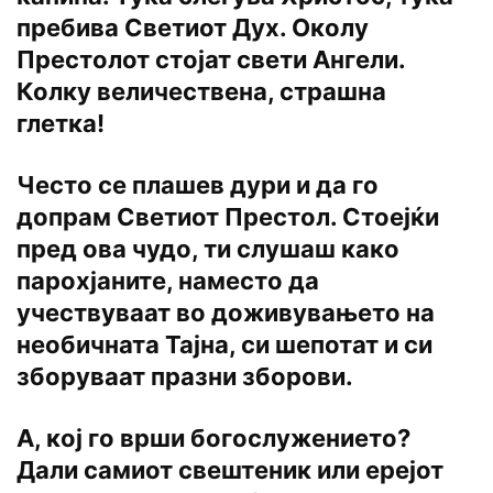
пребива Светиот Дух. Околу
Престолот стојат свети Ангели.
Колку величествена, страшна
глетка!
Често се плашев дури и да го
допрам Светиот Престол. Стоејќи
пред ова чудо, ти слушаш како
парохјаните, наместо да
учествуваат во доживувањето на
необичната Тајна, си шепотат и си
зборуваат празни зборови.
А, кој го врши богослужението?
Дали самиот свештеник или ерејот