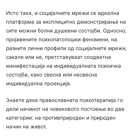
Исто така, и социјалните мрежи се идеална
платформа за експлицитно демонстрирање на
сите можни болни душевни состојби. Односно,
пројавените психопатолошки феномени, на
разните лични профили од социјалните мрежи,
сакале или не, претставуваат соодветна
манифестација на индивидуалната психичка
состојба, како свесна или несвесна
индивидуална проекција.
Знаете дека православната психотерапија го
дели начинот на човековото постоење во две
категории: на противприроден и природен
начин на живот.