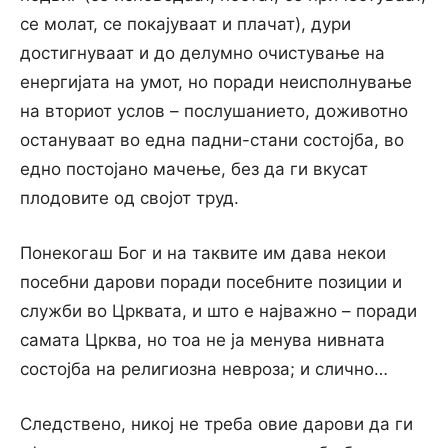
се молат, се покајуваат и плачат), дури
достигнуваат и до делумно очистување на
енергијата на умот, но поради неисполнување
на вториот услов – послушанието, доживотно
остануваат во една падни-стани состојба, во
едно постојано мачење, без да ги вкусат
плодовите од својот труд.
Понекогаш Бог и на таквите им дава некои
посебни дарови поради посебните позиции и
служби во Црквата, и што е најважно – поради
самата Црква, но тоа не ја менува нивната
состојба на религиозна невроза; и слично…
Следствено, никој не треба овие дарови да ги