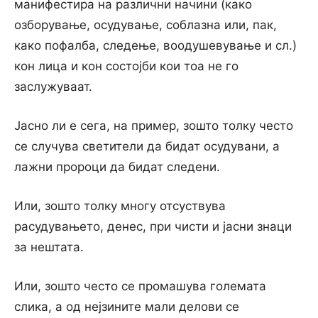
манифестира на различни начини (како
озборување, осудување, соблазна или, пак,
како пофалба, следење, воодушевување и сл.)
кон лица и кон состојби кои тоа не го
заслужуваат.
Јасно ли е сега, на пример, зошто толку често
се случува светители да бидат осудувани, а
лажни пророци да бидат следени.
Или, зошто толку многу отсуствува
расудувањето, денес, при чисти и јасни знаци
за нештата.
Или, зошто често се промашува големата
слика, а од нејзините мали делови се