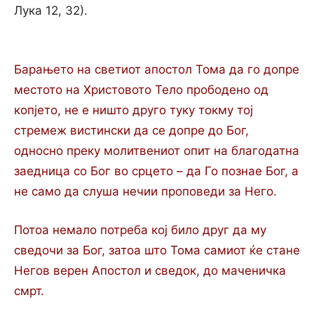
Лука 12, 32).
Барањето на светиот апостол Тома да го допре
местото на Христовото Тело прободено од
копјето, не е ништо друго туку токму тој
стремеж вистински да се допре до Бог,
односно преку молитвениот опит на благодатна
заедница со Бог во срцето – да Го познае Бог, а
не само да слуша нечии проповеди за Него.
Потоа немало потреба кој било друг да му
сведочи за Бог, затоа што Тома самиот ќе стане
Негов верен Апостол и сведок, до маченичка
смрт.