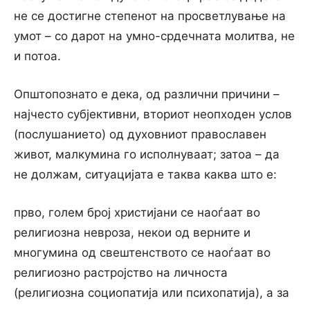
не се достигне степенот на просветлување на
умот – со дарот на умно-срдечната молитва, не
и потоа.
Општопознато е дека, од различни причини –
најчесто субјективни, вториот неопходен услов
(послушанието) од духовниот православен
живот, малкумина го исполнуваат; затоа – да
не должам, ситуацијата е таква каква што е:
прво, голем број христијани се наоѓаат во
религиозна невроза, некои од верните и
многумина од свештенството се наоѓаат во
религиозно растројство на личноста
(религиозна социопатија или психопатија), а за