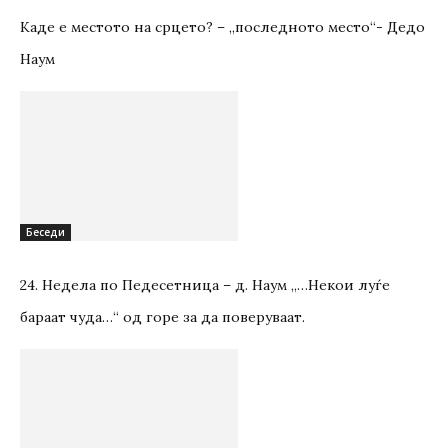
Каде е местото на срцето? – „последното место“- Дедо
Наум
Беседи
24. Недела по Педесетница – д. Наум „…Некои луѓе
бараат чуда…“ од горе за да поверуваат.