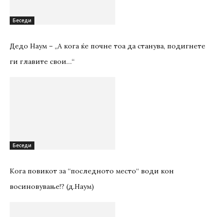
Беседи
Дедо Наум – „А кога ќе почне тоа да станува, подигнете
ги главите свои…“
Беседи
Кога повикот за “последното место“ води кон
восиновување!? (д.Наум)