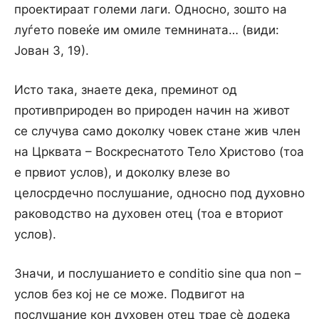
проектираат големи лаги. Односно, зошто на
луѓето повеќе им омиле темнината… (види:
Јован 3, 19).
Исто така, знаете дека, преминот од
противприроден во природен начин на живот
се случува само доколку човек стане жив член
на Црквата – Воскреснатото Тело Христово (тоа
е првиот услов), и доколку влезе во
целосрдечно послушание, односно под духовно
раководство на духовен отец (тоа е вториот
услов).
Значи, и послушанието е conditio sine qua non –
услов без кој не се може. Подвигот на
послушание кон духовен отец трае сѐ додека