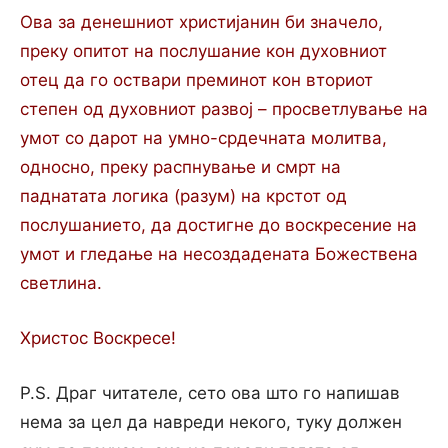
Ова за денешниот христијанин би значело,
преку опитот на послушание кон духовниот
отец да го оствари преминот кон вториот
степен од духовниот развој – просветлување на
умот со дарот на умно-срдечната молитва,
односно, преку распнување и смрт на
паднатата логика (разум) на крстот од
послушанието, да достигне до воскресение на
умот и гледање на несоздадената Божествена
светлина.
Христос Воскресе!
P.S. Драг читателе, сето ова што го напишав
нема за цел да навреди некого, туку должен