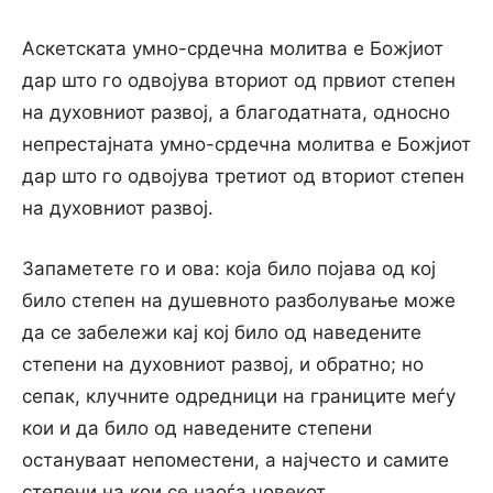
Аскетската умно-срдечна молитва е Божјиот
дар што го одвојува вториот од првиот степен
на духовниот развој, а благодатната, односно
непрестајната умно-срдечна молитва е Божјиот
дар што го одвојува третиот од вториот степен
на духовниот развој.
Запаметете го и ова: која било појава од кој
било степен на душевното разболување може
да се забележи кај кој било од наведените
степени на духовниот развој, и обратно; но
сепак, клучните одредници на границите меѓу
кои и да било од наведените степени
остануваат непоместени, а најчесто и самите
степени на кои се наоѓа човекот.