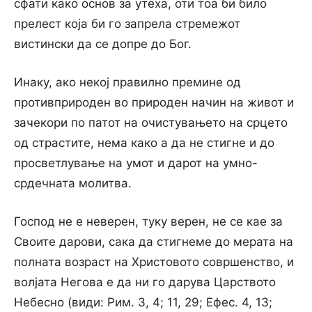
сфати како основ за утеха, оти тоа би било
прелест која би го запрела стремежот
вистински да се допре до Бог.
Инаку, ако некој правилно премине од
противприроден во природен начин на живот и
зачекори по патот на очистувањето на срцето
од страстите, нема како а да не стигне и до
просветлување на умот и дарот на умно-
срдечната молитва.
Господ не е неверен, туку верен, не се кае за
Своите дарови, сака да стигнеме до мерата на
полната возраст на Христовото совршенство, и
волјата Негова е да ни го дарува Царството
Небесно (види: Рим. 3, 4; 11, 29; Ефес. 4, 13;