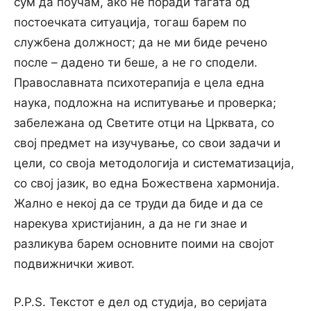
сум да поучам, ако не поради тагата од
постоечката ситуација, тогаш барем по
службена должност; да не ми биде речено
после – дадено ти беше, а не го сподели.
Православната психотерапија е цела една
наука, подложна на испитување и проверка;
забележана од Светите отци на Црквата, со
свој предмет на изучување, со свои задачи и
цели, со своја методологија и систематизација,
со свој јазик, во една Божествена хармонија.
Жално е некој да се труди да биде и да се
нарекува христијанин, а да не ги знае и
разликува барем основните поими на својот
подвижнички живот.
P.P.S. Текстот е дел од студија, во серијата