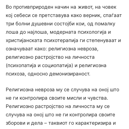
Во противприроден начин на живот, на човек
кој себеси се претставува како верник, спаѓаат
три болни душевни состојби кои, од помалку
лоша до најлоша, модерната психологија и
христијанската психотерапија ги степенуваат и
означуваат како: религиозна невроза,
религиозно растројство на личноста
(психопатија и социопатија) и религиозна
психоза, односно демонизираност.
Религиозна невроза му се случува на оној што
не ги контролира своите мисли и чувства.
Религиозно растројство на личноста му се
случува на оној што не ги контролира своите
зборови и дела – таквиот го карактеризира и