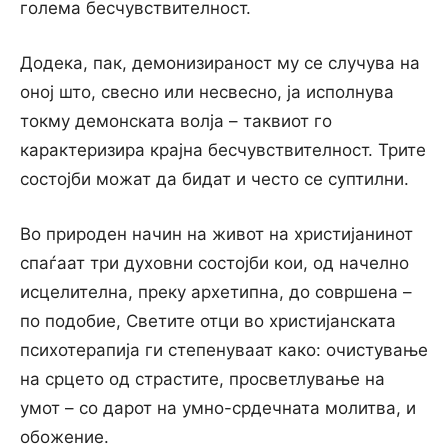
голема бесчувствителност.
Додека, пак, демонизираност му се случува на
оној што, свесно или несвесно, ја исполнува
токму демонската волја – таквиот го
карактеризира крајна бесчувствителност. Трите
состојби можат да бидат и често се суптилни.
Во природен начин на живот на христијанинот
спаѓаат три духовни состојби кои, од начелно
исцелителна, преку архетипна, до совршена –
по подобие, Светите отци во христијанската
психотерапија ги степенуваат како: очистување
на срцето од страстите, просветлување на
умот – со дарот на умно-срдечната молитва, и
обожение.