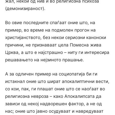
жал, некои од нив и во религиозна психоза
(демонизираност).
Во овие последните спаѓаат оние што, на
пример, во време на подмолен прогон на
христијанството, без некои сериозни канонски
причини, не признаваат цела Помесна жива
Црква, а што е најстрашно – ниту ги интересира
решавањето на нејзиното прашање.
А за одличен пример на социопатија би ги
истакнал оние што шират апокалиптични вести,
со кои, пак, ги плашат оние што се наоѓаат во
религиозна невроза – како Апокалипсата да
зависи од некој надворешен фактор, а не од
нас; оние што јавно осудуваат и навредуваат