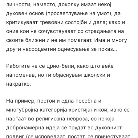
личности, наместо, доколку имаат некој
духовен основ (просветлување на умот), да
критикуваат гревовни состојби и дела; како и
оние кои не сочувствуваат со страдањата на
своите ближни и не им помагаат. Има и многу
други несоодветни однесувања за показ…
Работите не се црно-бели, како што веќе
напоменав, но ги објаснувам школски и
накратко.
На пример, постои и една посебна и
многубројна категорија христијани кои, иако се
наоѓаат во религиозна невроза, со некоја
добронамерна идеја се трудат во духовниот
подвиг (се исповедаат, постат, се причестуваат,