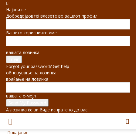
Најави се
Добредојдовте! влезете во вашиот профил
Вашето корисничко име
вашата лозинка
Forgot your password? Get help
обновување на лозинка
враќање на лозинка
вашата е-мејл
А лозинка ќе ви биде испратено до вас.
Покајание