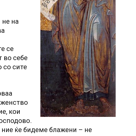
 не на
ва
те се
т во себе
о со сите
оваа
лаженство
ие, кои
Господово.
; ние ќе бидеме блажени – не