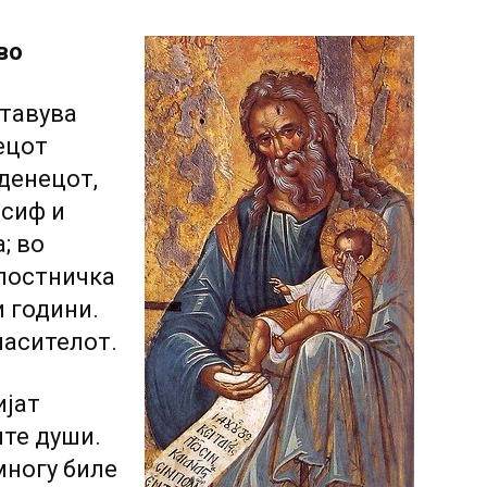
во
ставува
ецот
денецот,
осиф и
; во
 постничка
 години.
пасителот.
ијат
ите души.
многу биле