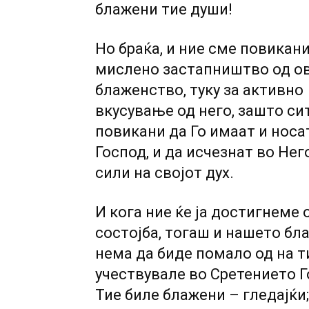
блажени тие души!
Но браќа, и ние сме повикани
мислено застапништво од о
блаженство, туку за активно
вкусување од него, зашто си
повикани да Го имаат и носа
Господ, и да исчезнат во Нег
сили на својот дух.
И кога ние ќе ја достигнеме 
состојба, тогаш и нашето б
нема да биде помало од на т
учествувале во Сретението 
Тие биле блажени – гледајќи