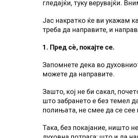
гледајќи, туку верувајќи. Вни
Јас накратко ќе ви укажам ка
треба да направите, и направ
1. Пред сѐ, покајте се.
Запомнете дека во духовнио
можете да направите.
Зашто, кој не би сакал, поче
што забрането е без темел да
полињата, не смее да се сее н
Така, без покајание, ништо н
духовна потрага; што и да на