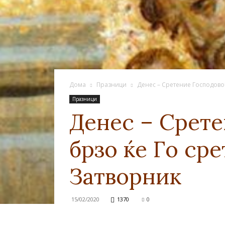
Дома
Празници
Денес – Сретение Господово! 
Празници
Денес – Срете
брзо ќе Го ср
Затворник
15/02/2020
1370
0