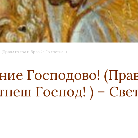
(Прави го тоа и брзо ќе Го сретнеш...
ние Господово! (Прав
етнеш Господ! ) – Св