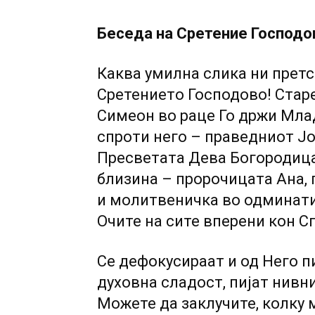
Беседа на Сретение Господо
Каква умилна слика ни прет
Сретението Господово! Стар
Симеон во раце Го држи Мла
спроти него – праведниот Ј
Пресветата Дева Богородица
близина – пророчицата Ана,
и молитвеничка во одминати
Очите на сите вперени кон С
Се дефокусираат и од Него п
духовна сладост, пијат нивн
Можете да заклучите, колку 