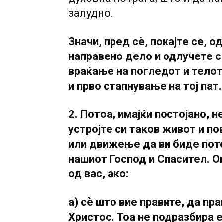
залудно.
Значи, пред сѐ, покајте се, 
направено дело и одлучете с
враќање на погледот и телот
и прво стапнување на тој пат.
2. Потоа, имајќи постојано, 
устројте си таков живот и по
или движење да ви биде пот
нашиот Господ и Спасител. О
од вас, ако:
а) сѐ што вие правите, да пр
Христос. Тоа не подразбира 