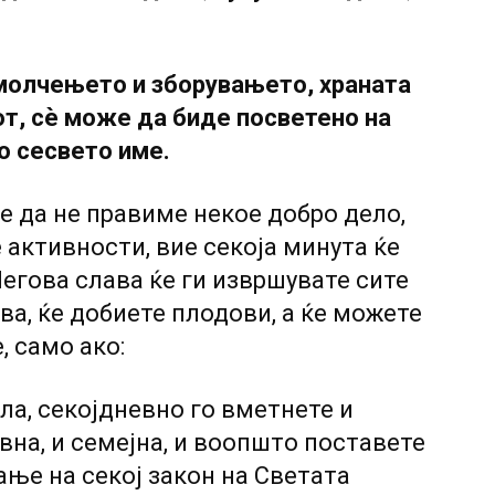
молчењето и зборувањето, храната
от, сѐ може да биде посветено на
о сесвето име.
ие да не правиме некое добро дело,
 активности, вие секоја минута ќе
Негова слава ќе ги извршувате сите
ва, ќе добиете плодови, а ќе можете
, само ако:
ла, секојдневно го вметнете и
вна, и семејна, и воопшто поставете
ање на секој закон на Светата