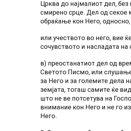
Црква до најмалиот дел, без
смирено срце. Дел од секое
обраќање кон Него, односно
или учеството во него, вие ќ
сочувството и насладата на 
в) преостанатиот дел од вре
Светото Писмо, или слушање
за Него и за големите дела 
земјата, тогаш самите ќе ви
што не ве потсетува на Госп
внимание кон Него и не го и
Него.