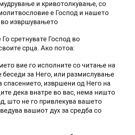
 мудрување и кривотолкување, со
 молитвословие е Господ и нашето
, во извршувањето
е Го сретнувате Господ во
своите срца. Ако потоа:
мето вие го исполните со читање на
 беседи за Него, или размислување
на спасението, извршени од Него на
дите дека внатре во вас, нема ништо
од, што не го привлекува вашето
зведува вашиот дух за средба со