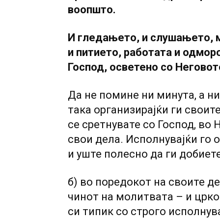
воопшто.
И гледањето, и слушањето, 
и питието, работата и одмор
Господ, осветено со Неговот
Да не помине ни минута, а н
така организирајќи ги своите
се сретнувате со Господ, во 
свои дела. Исполнувајќи го о
и уште полесно да ги добиете
б) во поредокот на своите де
чинот на молитвата – и црко
си типик со строго исполнув