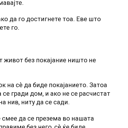
мавајте.
ко да го достигнете тоа. Еве што
ете го.
т живот без покајание ништо не
ток на сѐ да биде покајанието. Затоа
 се гради дом, и ако не се расчистат
а нив, ниту да се сади.
е смее да се презема во нашата
правиме без него, сѐ ќе биде