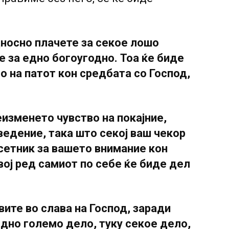
односно плачете за секое лошо
е за едно богоугодно. Тоа ќе биде
о на патот кон средбата со Господ,
неизменето чувство на покајние,
ведение, така што секој ваш чекор
сетник за вашето внимание кон
вој ред самиот по себе ќе биде дел
авите во слава на Господ, заради
едно големо дело, туку секое дело,