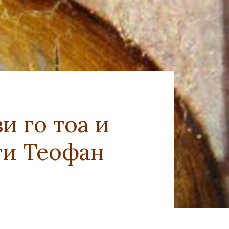
и го тоа и
ети Теофан