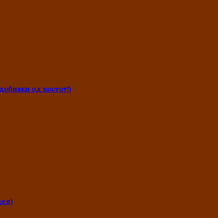
обивки од постот!)
дел)