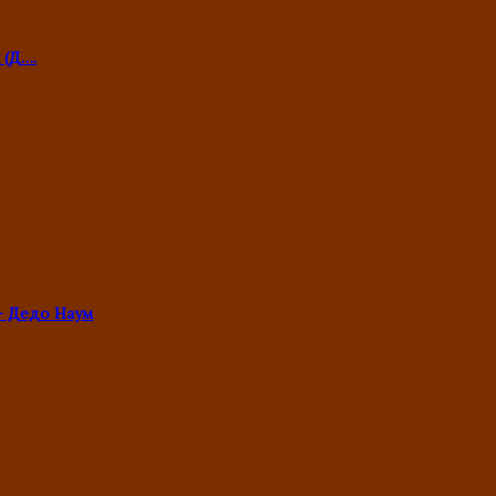
 (Д….
- Дедо Наум