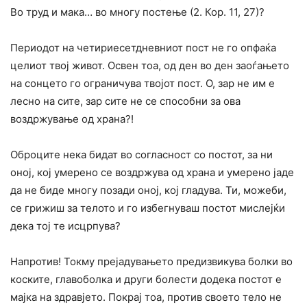
Во труд и мака… во многу постење (2. Кор. 11, 27)?
Периодот на четириесетдневниот пост не го опфаќа
целиот твој живот. Освен тоа, од ден во ден заоѓањето
на сонцето го ограничува твојот пост. О, зар не им е
лесно на сите, зар сите не се способни за ова
воздржување од храна?!
Оброците нека бидат во согласност со постот, за ни
оној, кој умерено се воздржува од храна и умерено јаде
да не биде многу позади оној, кој гладува. Ти, можеби,
се грижиш за телото и го избегнуваш постот мислејќи
дека тој те исцрпува?
Напротив! Токму прејадувањето предизвикува болки во
коските, главоболка и други болести додека постот е
мајка на здравјето. Покрај тоа, против своето тело не