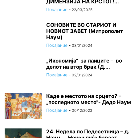
ДИМЕНЗИЈА НА КРСТОТ!...
Покајание
-
22/03/2025
СОНОВИТЕ ВО СТАРИОТ И
НОВИОТ ЗАВЕТ (Митрополит
Наум)
Покајание
-
08/01/2024
„Икономија“ за лаиците – во
делот на втор брак (Д....
Покајание
-
02/01/2024
Каде е местото на срцето? –
„последното место“- Дедо Наум
Покајание
-
30/12/2023
24. Недела по Педесетница – д.
Наум „…Некои луѓе бараат...