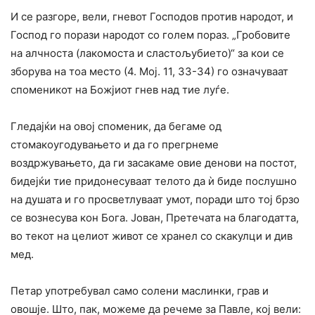
И се разгоре, вели, гневот Господов против народот, и
Господ го порази народот со голем пораз. „Гробовите
на алчноста (лакомоста и сластољубието)“ за кои се
зборува на тоа место (4. Мој. 11, 33-34) го означуваат
споменикот на Божјиот гнев над тие луѓе.
Гледајќи на овој споменик, да бегаме од
стомакоугодувањето и да го прегрнеме
воздржувањето, да ги засакаме овие денови на постот,
бидејќи тие придонесуваат телото да ѝ биде послушно
на душата и го просветлуваат умот, поради што тој брзо
се вознесува кон Бога. Јован, Претечата на благодатта,
во текот на целиот живот се хранел со скакулци и див
мед.
Петар употребувал само солени маслинки, грав и
овошје. Што, пак, можеме да речеме за Павле, кој вели: