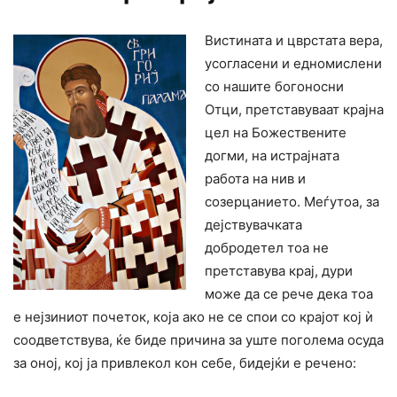
Вистината и цврстата вера,
усогласени и едномислени
со нашите богоносни
Отци, претставуваат крајна
цел на Божествените
догми, на истрајната
работа на нив и
созерцанието. Меѓутоа, за
дејствувачката
добродетел тоа не
претставува крај, дури
може да се рече дека тоа
е нејзиниот почеток, која ако не се спои со крајот кој ѝ
соодветствува, ќе биде причина за уште поголема осуда
за оној, кој ја привлекол кон себе, бидејќи е речено: