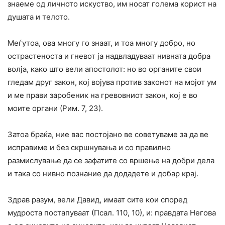
знаеме од личното искуство, им носат голема корист на
душата и телото.
Меѓутоа, ова многу го знаат, и тоа многу добро, но
острастеноста и гневот ја надвладуваат нивната добра
волја, како што вели апостолот: но во органите свои
гледам друг закон, кој војува против законот на мојот ум
и ме прави заробеник на гревовниот закон, кој е во
моите органи (Рим. 7, 23).
Затоа браќа, ние вас постојано ве советуваме за да ве
исправиме и без скршнувања и со правилно
размислување да се зафатите со вршење на добри дела
и така со нивно познание да додадете и добар крај.
Здрав разум, вели Давид, имаат сите кои според
мудроста постапуваат (Псал. 110, 10), и: правдата Негова