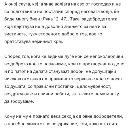
А оној слуга, кој ја знае волјата на својот господар и не
се подготвил и не постапил според неговата волја, ќе
биде многу биен (Лука 12, 47). Така, за добродетелта
која дејствува не е доволно знењето за неа и за
вистината, туку стореното добро е тоа, кое го
претставува нејзиниот крај.
Според тоа, кога ќе видиме луѓе кои се непоколебливи
во доброто кое го познаваме, кои го претвораат во дело
и по патот на делата стануваат добри, не допуштајќи
никаква отстапка од правилното верување кое го носат
во душата, со правилни постапки, целомудреност,
воздржување и слични работи, за таквите нема многу
да зборуваме.
Кому не му е познато дека секоја од овие добродетели,
а посебно животот во воздржание, кои, како што сите