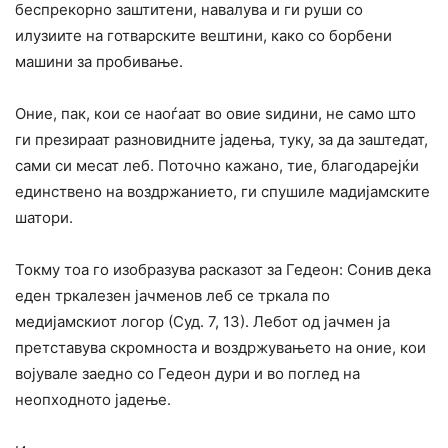
беспрекорно заштитени, навалува и ги руши со
илузиите на готварските вештини, како со борбени
машини за пробивање.
Оние, пак, кои се наоѓаат во овие ѕидини, не само што
ги презираат разновидните јадења, туку, за да заштедат,
сами си месат леб. Поточно кажано, тие, благодарејќи
единствено на воздржанието, ги спушиле мадијамските
шатори.
Токму тоа го изобразува расказот за Гедеон: Сонив дека
еден тркалезен јачменов леб се тркала по
медијамскиот логор (Суд. 7, 13). Лебот од јачмен ја
претставува скромноста и воздржувањето на оние, кои
војувале заедно со Гедеон дури и во поглед на
неопходното јадење.