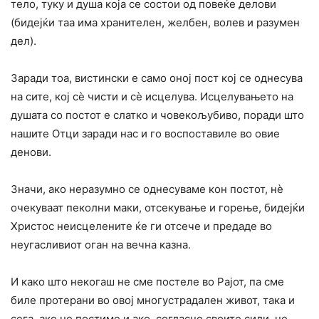
тело, туку и душа која се состои од повеќе делови
(бидејќи таа има хранителен, желбен, волев и разумен
дел).
Заради тоа, вистински е само оној пост кој се однесува
на сите, кој сѐ чисти и сѐ исцелува. Исцелувањето на
душата со постот е слатко и човекољубиво, поради што
нашите Отци заради нас и го воспоставиле во овие
денови.
Значи, ако неразумно се однесуваме кон постот, нѐ
очекуваат пеколни маки, отсекување и горење, бидејќи
Христос неисцелените ќе ги отсече и предаде во
неугасливиот оган на вечна казна.
И како што некогаш не сме постеле во Рајот, па сме
биле протерани во овој многустрадален живот, така и
сега, ако не постиме и ако, согласно своите сили, не