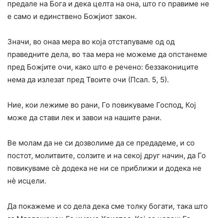
предале на Бога и дека целта на она, што го правиме не
е само и единствено Божјиот закон.
Значи, во онаа мера во која отстапуваме од од
праведните дела, во таа мера не можеме да опстанеме
пред Божјите очи, како што е речено: беззакониците
нема да излезат пред Твоите очи (Псал. 5, 5).
Ние, кои лежиме во рани, Го повикуваме Господ, Кој
може да стави лек и завои на нашите рани.
Ве молам да не си дозволиме да се предадеме, и со
постот, молитвите, солзите и на секој друг начин, да Го
повикуваме сѐ додека не ни се приближи и додека не
нѐ исцели.
Да покажеме и со дела дека сме толку богати, така што