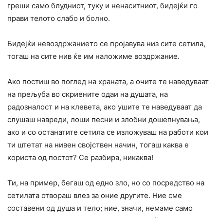
греши само блудниот, туку и ненаситниот, бидејќи го
прави телото слабо и болно.
Бидејќи невоздржанието се пројавува низ сите сетила,
тогаш на сите нив ќе им наложиме воздржание.
Ако постиш во поглед на храната, а очите те наведуваат
на прељуба во скриените одаи на душата, на
радозналост и на клевета, ако ушите те наведуваат да
слушаш навреди, лоши песни и злобни дошепнувања,
ако и со останатите сетила се изложуваш на работи кои
ти штетат на нивен својствен начин, тогаш каква е
користа од постот? Се разбира, никаква!
Ти, на пример, бегаш од едно зло, но со посредство на
сетилата отвораш влез за оние другите. Ние сме
составени од душа и тело; ние, значи, немаме само