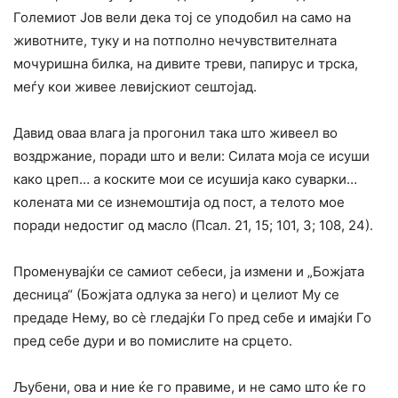
Големиот Јов вели дека тој се уподобил на само на
животните, туку и на потполно нечувствителната
мочуришна билка, на дивите треви, папирус и трска,
меѓу кои живее левијскиот сештојад.
Давид оваа влага ја прогонил така што живеел во
воздржание, поради што и вели: Силата моја се исуши
како цреп… а коските мои се исушија како суварки…
колената ми се изнемоштија од пост, а телото мое
поради недостиг од масло (Псал. 21, 15; 101, 3; 108, 24).
Променувајќи се самиот себеси, ја измени и „Божјата
десница“ (Божјата одлука за него) и целиот Му се
предаде Нему, во сѐ гледајќи Го пред себе и имајќи Го
пред себе дури и во помислите на срцето.
Љубени, ова и ние ќе го правиме, и не само што ќе го