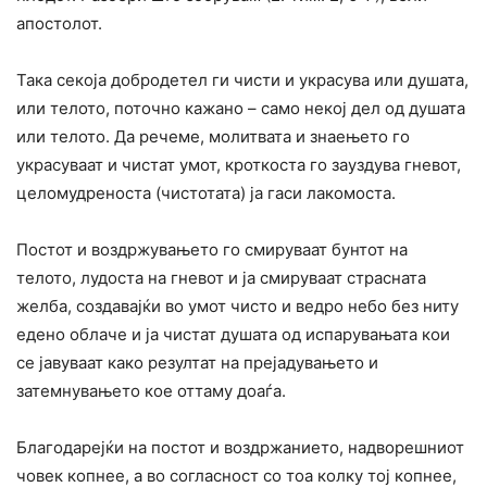
апостолот.
Така секоја добродетел ги чисти и украсува или душата,
или телото, поточно кажано – само некој дел од душата
или телото. Да речеме, молитвата и знаењето го
украсуваат и чистат умот, кроткоста го зауздува гневот,
целомудреноста (чистотата) ја гаси лакомоста.
Постот и воздржувањето го смируваат бунтот на
телото, лудоста на гневот и ја смируваат страсната
желба, создавајќи во умот чисто и ведро небо без ниту
едено облаче и ја чистат душата од испарувањата кои
се јавуваат како резултат на прејадувањето и
затемнувањето кое оттаму доаѓа.
Благодарејќи на постот и воздржанието, надворешниот
човек копнее, а во согласност со тоа колку тој копнее,