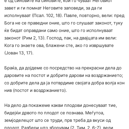
е од синовите на синовите, кои го чуваат Неговиот
завет и ги помнат Неговите заповеди, за да ги
исполнуваат (Псал. 102, 18). Павле, повторно, вели: пред
Бога не се праведни оние, што го слушаат законот, туку
ќе бидат оправдани само оние, што го исполнуваат
законот (Рим 2, 13). Господ, пак, на двајцата им вели:
Кога го знаете ова, блажени сте, ако го извршувате
(Јован 13, 17).
Браќа, да дојдеме со посредство на прекрасни дела до
даровите на постот и добрите дарови на воздржанието;
со добрите дела да ја потврдиме својата добра волја кон
нив (постот и воздржанието).
На дело да покажеме какви плодови донесуваат тие,
бидејќи дрвото по плодот се познава. Меѓутоа,
земјоделецот што се труди, прв треба да вкуси од
плодот. Разбери што зборувам (2. Тим. 2, 6-7), вели