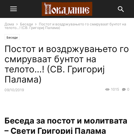
Дома
Беседи
Постот и воздржувањето го смируваат бунтот на
телото…! (СВ. Григориј Палама)
Беседи
Постот и воздржувањето го
смируваат бунтот на
телото…! (СВ. Григориј
Палама)
1015
0
09/10/2019
Беседа за постот и молитвата
– Свети Григориј Палама