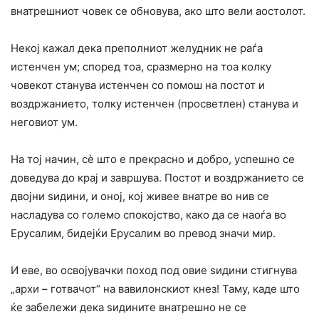
внатрешниот човек се обновува, ако што вели аостолот.
Некој кажал дека преполниот желудник не раѓа
истенчен ум; според тоа, сразмерно на тоа колку
човекот станува истенчен со помош на постот и
воздржанието, толку истенчен (просветлен) станува и
неговиот ум.
На тој начин, сѐ што е прекрасно и добро, успешно се
доведува до крај и завршува. Постот и воздржанието се
двојни ѕидини, и оној, кој живее внатре во нив се
насладува со големо спокојство, како да се наоѓа во
Ерусалим, бидејќи Ерусалим во превод значи мир.
И еве, во освојувачки поход под овие ѕидини стигнува
„архи – готвачот“ на вавилонскиот кнез! Таму, каде што
ќе забележи дека ѕидините внатрешно не се