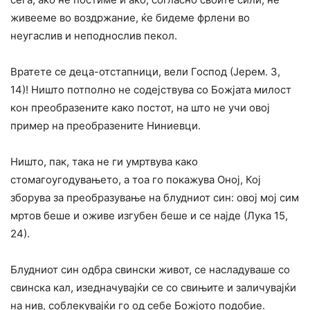
живееме во воздржание, ќе бидеме фрлени во
неугаслив и неподнослив пекол.
Вратете се деца-отстапници, вели Господ (Јерем. 3,
14)! Ништо потполно не содејствува со Божјата милост
кон преобразените како постот, на што не учи овој
пример на преобразените Ниниевци.
Ништо, пак, така не ги умртвува како
стомагоугодувањето, а тоа го покажува Оној, Кој
зборува за преобразување на блудниот син: овој мој сим
мртов беше и оживе изгубен беше и се најде (Лука 15,
24).
Блудниот син одбра свински живот, се насладуваше со
свинска кал, изедначувајќи се со свињите и заличувајќи
на нив, соблекувајќи го од себе Божјото подобие.