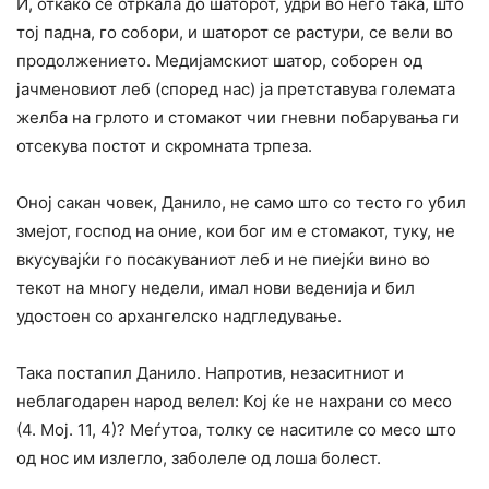
И, откако се отркала до шаторот, удри во него така, што
тој падна, го собори, и шаторот се растури, се вели во
продолжението. Медијамскиот шатор, соборен од
јачменовиот леб (според нас) ја претставува големата
желба на грлото и стомакот чии гневни побарувања ги
отсекува постот и скромната трпеза.
Оној сакан човек, Данило, не само што со тесто го убил
змејот, господ на оние, кои бог им е стомакот, туку, не
вкусувајќи го посакуваниот леб и не пиејќи вино во
текот на многу недели, имал нови веденија и бил
удостоен со архангелско надгледување.
Така постапил Данило. Напротив, незаситниот и
неблагодарен народ велел: Кој ќе не нахрани со месо
(4. Мој. 11, 4)? Меѓутоа, толку се наситиле со месо што
од нос им излегло, заболеле од лоша болест.