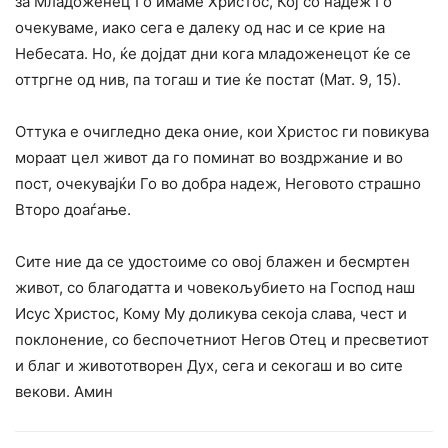
за Младоженец Го имаме Христос, Кој со надеж Го
очекуваме, иако сега е далеку од нас и се крие на
Небесата. Но, ќе дојдат дни кога младоженецот ќе се
оттргне од нив, па тогаш и тие ќе постат (Мат. 9, 15).
Оттука е очигледно дека оние, кои Христос ги повикува
мораат цел живот да го поминат во воздржание и во
пост, очекувајќи Го во добра надеж, Неговото страшно
Второ доаѓање.
Сите ние да се удостоиме со овој блажен и бесмртен
живот, со благодатта и човекољубието на Господ наш
Исус Христос, Кому Му доликува секоја слава, чест и
поклонение, со беспочетниот Негов Отец и пресветиот
и благ и живототворен Дух, сега и секогаш и во сите
векови. Амин