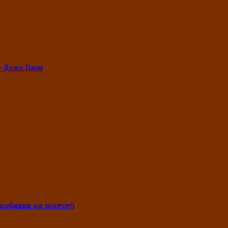
- Дедо Наум
обивки од постот!)