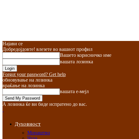
Најави се
Добредојдовте! влезете во вашиот профил
Вашето корисничко име
вашата лозинка
Forgot your password? Get help
обновување на лозинка
враќање на лозинка
вашата е-мејл
А лозинка ќе ви биде испратено до вас.
Духовност
Монаштво
Чуда