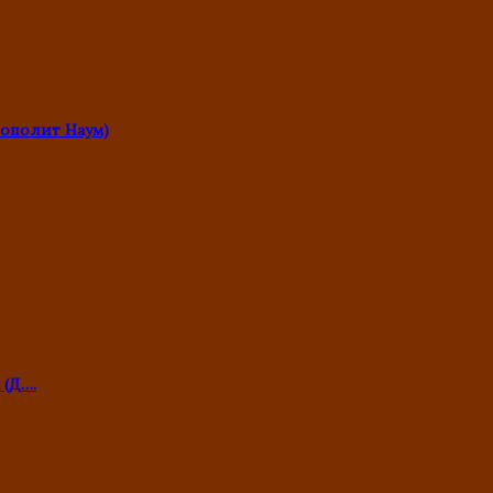
ополит Наум)
 (Д….