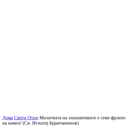
Дома
Свети Отци
Молитвата на злопамтивите е семе фрлено
на камен! (Св. Игнатиј Брјанчанинов)