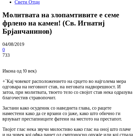
Свети Отци
Молитвата на злопамтивите е семе
фрлено на камен! (Св. Игнатиј
Брјанчанинов)
04/08/2019
0
733
Икона од !0 век)
+`Кај човекот расположението на срцето во најголема мера
одговара на неговиот став, на неговата надворешност. И
затоа, при молитвата, твоето тело со својот став нека одразува
благочестив стравопочит.
Застани како осуденик со наведнета глава, со рацете
наместени како да се врзани со јаже, како што обично ги
врзуваат престапниците фатени на местото на престапот.
Твојот глас нека звучи милостиво како глас на оној што плаче
и на човек кој офка ранет од смртоносно оружје или кој страда