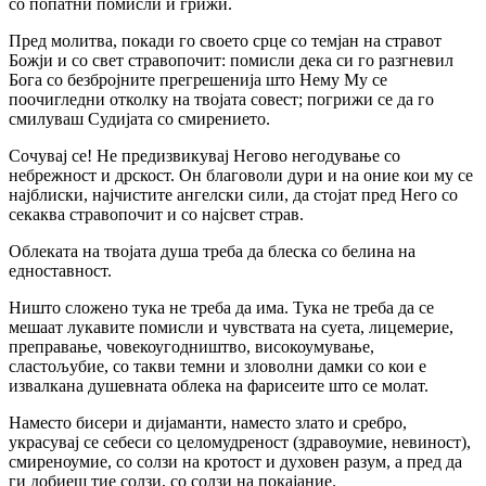
со попатни помисли и грижи.
Пред молитва, покади го своето срце со темјан на стравот
Божји и со свет стравопочит: помисли дека си го разгневил
Бога со безбројните прегрешенија што Нему Му се
поочигледни отколку на твојата совест; погрижи се да го
смилуваш Судијата со смирението.
Сочувај се! Не предизвикувај Негово негодување со
небрежност и дрскост. Он благоволи дури и на оние кои му се
најблиски, најчистите ангелски сили, да стојат пред Него со
секаква стравопочит и со најсвет страв.
Облеката на твојата душа треба да блеска со белина на
едноставност.
Ништо сложено тука не треба да има. Тука не треба да се
мешаат лукавите помисли и чувствата на суета, лицемерие,
преправање, човекоугодништво, високоумување,
сластољубие, со такви темни и зловолни дамки со кои е
извалкана душевната облека на фарисеите што се молат.
Наместо бисери и дијаманти, наместо злато и сребро,
украсувај се себеси со целомудреност (здравоумие, невиност),
смиреноумие, со солзи на кротост и духовен разум, а пред да
ги добиеш тие солзи, со солзи на покајание.