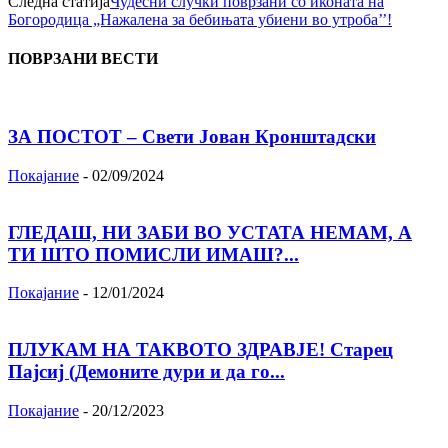
Следна статија
Чудесни случки поврзани со иконата на
Богородица „Нажалена за бебињата убиени во утроба’’!
ПОВРЗАНИ ВЕСТИ
ЗА ПОСТОТ – Свети Јован Кронштадски
Покајание
-
02/09/2024
ГЛЕДАШ, НИ ЗАБИ ВО УСТАТА НЕМАМ, А
ТИ ШТО ПОМИСЛИ ИМАШ?...
Покајание
-
12/01/2024
ПЛУКАМ НА ТАКВОТО ЗДРАВЈЕ! Старец
Пајсиј (Демоните дури и да го...
Покајание
-
20/12/2023