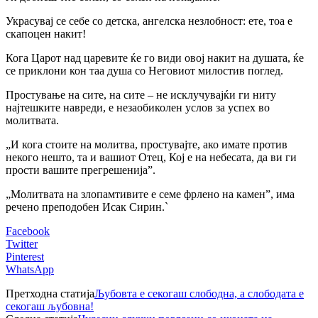
Украсувај се себе со детска, ангелска незлобност: ете, тоа е
скапоцен накит!
Кога Царот над царевите ќе го види овој накит на душата, ќе
се приклони кон таа душа со Неговиот милостив поглед.
Простување на сите, на сите – не исклучувајќи ги ниту
најтешките навреди, е незаобиколен услов за успех во
молитвата.
„И кога стоите на молитва, простувајте, ако имате против
некого нешто, та и вашиот Отец, Кој е на небесата, да ви ги
прости вашите прегрешенија”.
„Молитвата на злопамтивите е семе фрлено на камен”, има
речено преподобен Исак Сирин.`
Facebook
Twitter
Pinterest
WhatsApp
Претходна статија
Љубовта е секогаш слободна, а слободата е
секогаш љубовна!