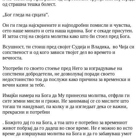
од страшна тешка болест.
„Бог гледа на срцата”.
Он ги гледа најскриените и најподробни помисли и чувства,
сето наше минато и сета наша иднина. Бог е секаде присутен.
И затоа стој на својата молитва како што би стоел пред Бога.
Всушност, ти стоиш пред својот Судија и Владика, во Чија си
сопственост и од кого зависи твојот дел во времето и
вечноста.
Употреби го своето стоење пред Него за изградување на
сопствени добродетели, не дозволувај поради своето
недостоинство тоа да послужи како причина за временски и
вечни казни за тебе.
Имајќи намера на Бога да Му принесеш молитва, отфрли ги
сите земни мисли и грижи. Не занимавај се со мислите што
тогаш ти наидуваат, па колку и да изгледаат дека се важни,
прекрасни и потребни
. Божјото дај го на Бога, а тоа што е потребно за времениот
живот побрзај да го дадеш во свое време. Не е можно во исто
време да извршуваш молитва на Бога и да го забавуваш умот