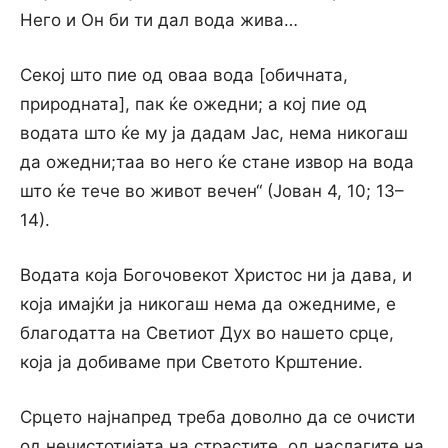
Него и Он би ти дал вода жива…
Секој што пие од оваа вода [обичната,
природната], пак ќе ожедни; а кој пие од
водата што ќе му ја дадам Јас, нема никогаш
да ожедни;таа во него ќе стане извор на вода
што ќе тече во живот вечен“ (Јован 4, 10; 13–
14).
Водата која Богочовекот Христос ни ја дава, и
која имајќи ја никогаш нема да ожедниме, е
благодатта на Светиот Дух во нашето срце,
која ја добиваме при Светото Крштение.
Срцето најнапред треба доволно да се очисти
од нечистотијата на страстите, од наслагите на