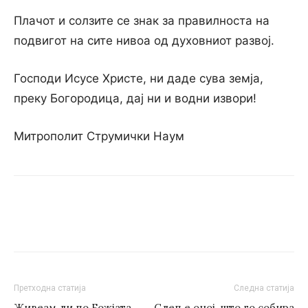
Плачот и солзите се знак за правилноста на
подвигот на сите нивоа од духовниот развој.
Господи Исусе Христе, ни даде сува земја,
преку Богородица, дај ни и водни извори!
Митрополит Струмички Наум
Претходна статија
Следна статија
Живеам ли по Божјата
Слеп е оној, што го собира