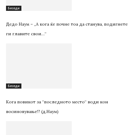
Беседи
Дедо Наум – „А кога ќе почне тоа да станува, подигнете
ги главите свои…“
Беседи
Кога повикот за “последното место“ води кон
восиновување!? (д.Наум)