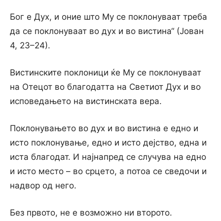
Бог е Дух, и оние што Му се поклонуваат треба
да се поклонуваат во дух и во вистина“ (Јован
4, 23–24).
Вистинските поклоници ќе Му се поклонуваат
на Отецот во благодатта на Светиот Дух и во
исповедањето на вистинската вера.
Поклонувањето во дух и во вистина е едно и
исто поклонување, едно и исто дејство, една и
иста благодат. И најнапред се случува на едно
и исто место – во срцето, а потоа се сведочи и
надвор од него.
Без првото, не е возможно ни второто.