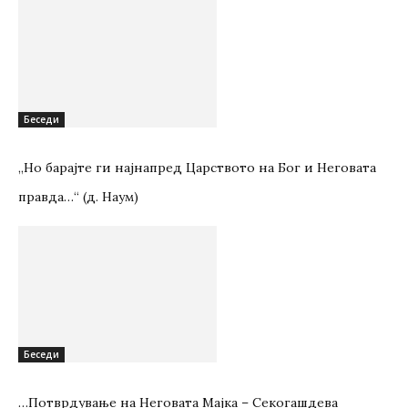
Беседи
„Но барајте ги најнапред Царството на Бог и Неговата
правда…“ (д. Наум)
Беседи
…Потврдување на Неговата Мајка – Секогашдева