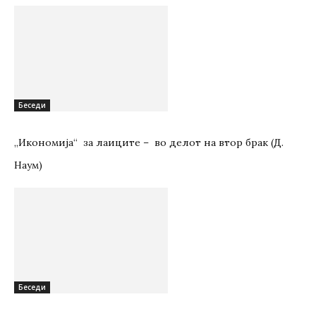
Беседи
„Икономија“ за лаиците – во делот на втор брак (Д.
Наум)
Беседи