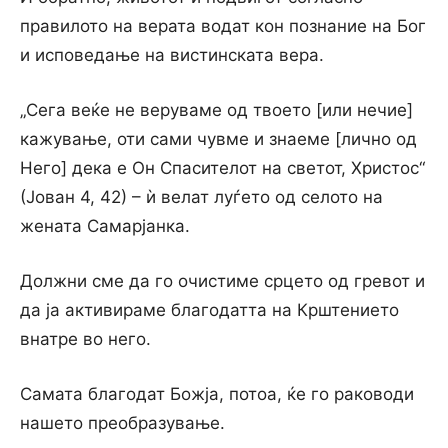
правилото на верата водат кон познание на Бог
и исповедање на вистинската вера.
„Сега веќе не веруваме од твоето [или нечие]
кажување, оти сами чувме и знаеме [лично од
Него] дека е Он Спасителот на светот, Христос“
(Јован 4, 42) – ѝ велат луѓето од селото на
жената Самарјанка.
Должни сме да го очистиме срцето од гревот и
да ја активираме благодатта на Крштението
внатре во него.
Самата благодат Божја, потоа, ќе го раководи
нашето преобразување.