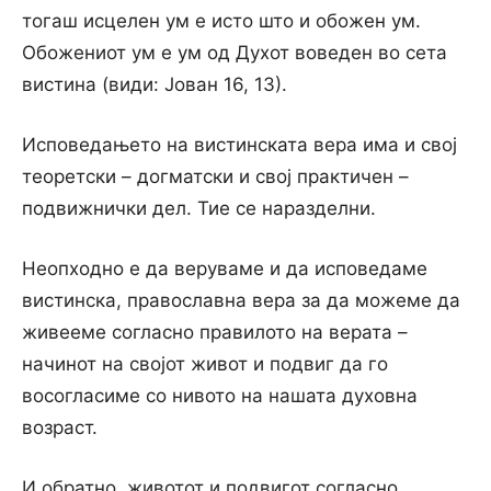
тогаш исцелен ум е исто што и обожен ум.
Обожениот ум е ум од Духот воведен во сета
вистина (види: Јован 16, 13).
Исповедањето на вистинската вера има и свој
теоретски – догматски и свој практичен –
подвижнички дел. Тие се наразделни.
Неопходно е да веруваме и да исповедаме
вистинска, православна вера за да можеме да
живееме согласно правилото на верата –
начинот на својот живот и подвиг да го
восогласиме со нивото на нашата духовна
возраст.
И обратно, животот и подвигот согласно