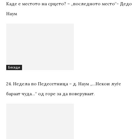
Каде е местото на срцето? – „последното место“- Дедо
Наум
Беседи
24. Недела по Педесетница – д. Наум „…Некои луѓе
бараат чуда…“ од горе за да поверуваат.