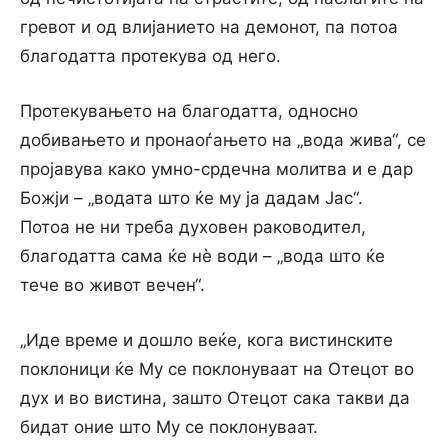
гревот и од влијанието на демонот, па потоа
благодатта протекува од него.
Протекувањето на благодатта, односно
добивањето и пронаоѓањето на „вода жива“, се
пројавува како умно-срдечна молитва и е дар
Божји – „водата што ќе му ја дадам Јас“.
Потоа не ни треба духовен раководител,
благодатта сама ќе нè води – „вода што ќе
тече во живот вечен“.
„Иде време и дошло веќе, кога вистинските
поклоници ќе Му се поклонуваат на Отецот во
дух и во вистина, зaшто Отецот сака такви да
бидат оние што Му се поклонуваат.