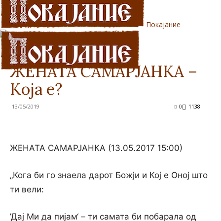
Покајание
Дома
Беседи
Беседи
ЖЕНАТА САМАРЈАНКА –
Која е?
13/05/2019
0
1138
ЖЕНАТА САМАРЈАНКА (13.05.2017 15:00)
„Кога би го знаела дарот Божји и Кој е Оној што
ти вели:
’Дај Ми да пијам‘ – ти самата би побарала од