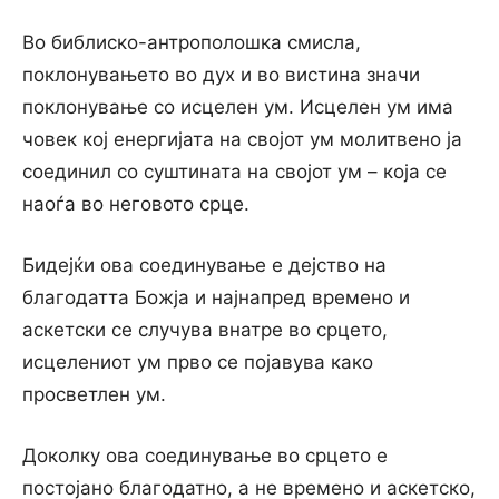
Во библиско-антрополошка смисла,
поклонувањето во дух и во вистина значи
поклонување со исцелен ум. Исцелен ум има
човек кој енергијата на својот ум молитвено ја
соединил со суштината на својот ум – која се
наоѓа во неговото срце.
Бидејќи ова соединување е дејство на
благодатта Божја и најнапред времено и
аскетски се случува внатре во срцето,
исцелениот ум прво се појавува како
просветлен ум.
Доколку ова соединување во срцето е
постојано благодатно, а не времено и аскетско,