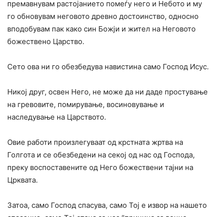
премавнувам растојанието помеѓу него и Небото и му
го обновувам неговото древно достоинство, односно
вподобувам пак како син Божји и жител на Неговото
божествено Царство.
Сето ова ни го обезбедува навистина само Господ Исус.
Никој друг, освен Него, не може да ни даде простување
на гревовите, помирување, восиновување и
наследување на Царството.
Овие работи произлегуваат од крстната жртва на
Голгота и се обезбедени на секој од нас од Господа,
преку воспоставените од Него божествени тајни на
Црквата.
Затоа, само Господ спасува, само Тој е извор на нашето