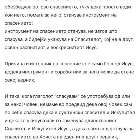
обезбедува eo ipso спасението, туку дека просто води
кон него, помага за него, станува инструмент на
спасението;
инструмент на спасението станува, не затоа што
спасува, а бидејќи укажува на Спасителот, Кој не е друг,
освен распнатиот и воскреснатиот Исус.
Причина и источник на спасението е само Господ Исус,
додека инструмент и соработник за него може да стане
секој верник.
И така, кога глаголот “спасувам” се употребува од или
за некој човек, немаме во предвид дека овој човек сам
по себе спасува дека е суштински спасител и Искупител
и дека го укинува или го заменува единствениот
Спасител и Искупител Исус , а дека само содејствува за
спасението во Христа на еден или друг грешник,