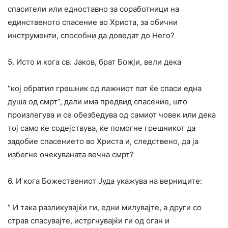
спасители или едноставно за соработници на
единственото спасение во Христа, за обични
инструменти, способни да доведат до Него?
5. Исто и кога св. Јаков, брат Божји, вели дека
“кој обратил грешник од лажниот пат ќе спаси една
душа од смрт”, дали има предвид спасение, што
произлегува и се обезбедува од самиот човек или дека
тој само ќе содејствува, ќе помогне грешникот да
задобие спасението во Христа и, следствено, да ја
избегне очекуваната вечна смрт?
6. И кога Божествениот Јуда укажува на верниците:
” И така разликувајќи ги, едни милувајте, а други со
страв спасувајте, истргнувајќи ги од оган и