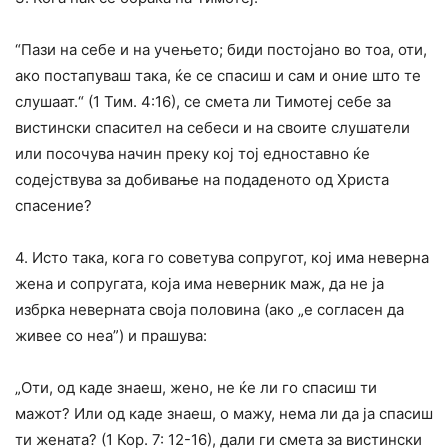
“Пази на себе и на учењето; биди постојано во тоа, оти,
ако постапуваш така, ќе се спасиш и сам и оние што те
слушаат.“ (1 Тим. 4:16), се смета ли Тимотеј себе за
вистински спасител на себеси и на своите слушатели
или посочува начин преку кој тој едноставно ќе
содејствува за добивање на подаденото од Христа
спасение?
4. Исто така, кога го советува сопругот, кој има неверна
жена и сопругата, која има неверник маж, да не ја
избрка неверната своја половина (ако „е согласен да
живее со неа”) и прашува:
„Оти, од каде знаеш, жено, не ќе ли го спасиш ти
мажот? Или од каде знаеш, о мажу, нема ли да ја спасиш
ти жената? (1 Кор. 7: 12-16), дали ги смета за вистински