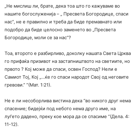
„Не мислиш ли, брате, дека тоа што го кажуваме во
нашите богослуженија – „ Пресвета Богородице, спаси
нас“, не е правилно и треба да биде премавнато или
подобро да биде целосно заменето во „Пресвета
Богородице, моли се за нас“?
Тоа, второто е разбирливо, доколку нашата Света Црква
го прифаќа призивот на застапништвото на светиите, но
првото ? Кој може да спаси, освен Господ? Нели е
Самиот Тој, Кој „…ќе го спаси народот Свој од неговите
гревови.” ”(Мат. 1:21).
Не е ли несоборлива вистина дека “во никого друг нема
спасение; бидејќи под небото нема друго име, на
луѓето дадено, преку кое мора да се спасиме “(Дела. 4:
11-12).