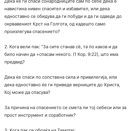
Дека ќе ги спаси сонародниците сам по себе дека е
навистина нивен спасител и избавител, или дека
едноставно се обидува да ги побуди и да ги одведе до
окрвавениот Крст на Голгота, од кадешто само
произлегува спасението?
2. Кога вели пак: “За сите станав сè, та по каков и да
било начин да +спасам некого. (1 Кор. 9:22), што има
предвид?
Дека ќе спаси по сопствена сила и привилегија, или
дека едноставно ќе ги приведе верниците до Христа,
Кој може да спасува?
За причина на спасението се смета ли тој себеси или за
прост инструмент и соработник?
3. Кога пак се обраќа на Тимотеј: