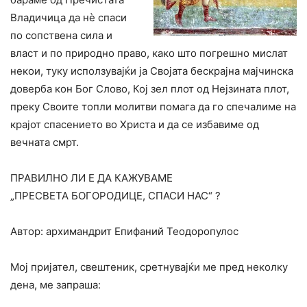
Владичица да нè спаси
по сопствена сила и
власт и по природно право, како што погрешно мислат
некои, туку исползувајќи ја Својата бескрајна мајчинска
доверба кон Бог Слово, Кој зел плот од Нејзината плот,
преку Своите топли молитви помага да го спечалиме на
крајот спасението во Христа и да се избавиме од
вечната смрт.
ПРАВИЛНО ЛИ Е ДА КАЖУВАМЕ
„ПРЕСВЕТА БОГОРОДИЦЕ, СПАСИ НАС“ ?
Автор: архимандрит Епифаний Теодоропулос
Мој пријател, свештеник, сретнувајќи ме пред неколку
дена, ме запраша: