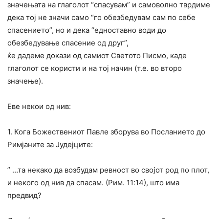
значењата на глаголот “спасувам” и самоволно тврдиме
дека тој не значи само “го обезбедувам сам по себе
спасението”, но и дека “едноставно води до
обезбедување спасение од друг”,
ќе дадеме докази од самиот Светото Писмо, каде
глаголот се користи и на тој начин (т.е. во второ
значење).
Еве некои од нив:
1. Кога Божествениот Павле зборува во Посланието до
Римјаните за Јудејците:
” …та некако да возбудам ревност во својот род по плот,
и некого од нив да спасам. (Рим. 11:14), што има
предвид?