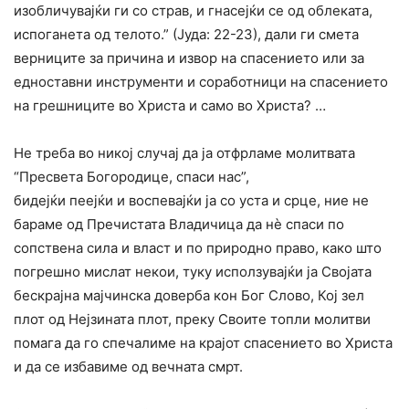
изобличувајќи ги со страв, и гнасејќи се од облеката,
испоганета од телото.” (Јуда: 22-23), дали ги смета
верниците за причина и извор на спасението или за
едноставни инструменти и соработници на спасението
на грешниците во Христа и само во Христа? …
Не треба во никој случај да ја отфрламе молитвата
“Пресвета Богородице, спаси нас”,
бидејќи пеејќи и воспевајќи ја со уста и срце, ние не
бараме од Пречистата Владичица да нè спаси по
сопствена сила и власт и по природно право, како што
погрешно мислат некои, туку исползувајќи ја Својата
бескрајна мајчинска доверба кон Бог Слово, Кој зел
плот од Нејзината плот, преку Своите топли молитви
помага да го спечалиме на крајот спасението во Христа
и да се избавиме од вечната смрт.