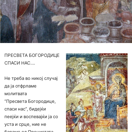
ПРЕСВЕТА БОГОРОДИЦЕ
СПАСИ НАС….
Не треба во никој случај
да ја отфрламе
молитвата
“Пресвета Богородице,
спаси нас”, бидејќи
пеејќи и воспевајќи ја со
уста и срце, ние не
бараме од Пречистата