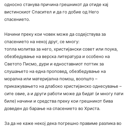
односно станува причина грешникот да отиде кај
вистинскиот Спасител и да го добие од Него
спасението.
Начини преку кои човек може да содејствува за
спасението на некој друг, се многу:
топла молитва за него, христијански совет или поука,
обезбедување на верска литература и особено на
Светото Писмо, дури и едноставниот поттик за
слушањето на една проповед, обезбедување на
морална или материјална помош, воопшто –
прикажувањето на длабоко христијанско однесување –
сите овие, а и други работи може да бидат (и многу пати
биле) начини и средства преку кои грешникот бива
доведен до барање на спасението во Христа.
За да не каже некој дека погрешно правиме разлика во