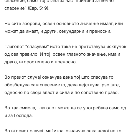
спасение, само Тој стана за нас “причина за вечно
спасение” (Евр. 5: 9).
Но сите зборови, освен основното значење имаат, или
можат да имаат, и други, секундарни и преносни.
Глаголот “спасувам” исто така не претставува исклучок
од ова правило. И тој, освен главното значење, има и
друго, второстепено и преносно.
Во првиот случај означува дека тој што спасува го
обезбедува сам спасението, дека дејствува ipso jure,
односно по своја власт и сила и по сопствено право.
Во таа смисла, глаголот може да се употребува само од
и за Господа.
Во вториот случај, меѓутоа, означува дека некој не го