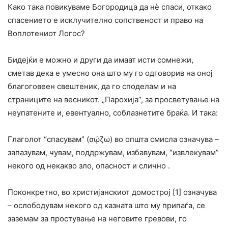
Како така повикуваме Богородица да нè спаси, откако
спасението е исклучително сопственост и право на
Воплотениот Логос?
Бидејќи е можно и други да имаат исти сомнежи,
сметав дека е умесно она што му го одговорив на оној
благоговеен свештеник, да го споделам и на
страниците на весникот. „Парохија”, за просветување на
неупатените и, евентуално, соблазнетите браќа. И така:
Глаголот “спасувам” (σῴζω) во општа смисла означува –
запазувам, чувам, поддржувам, избавувам, “извлекувам”
некого од некакво зло, опасност и слично .
Поконкретно, во христијанскиот домострој [1] означува
– ослободувам некого од казната што му припаѓа, се
заземам за простување на неговите гревови, го