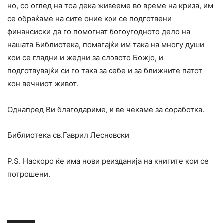
но, со оглед на тоа дека живееме во време на криза, им
се обраќаме на сите оние кои се подготвени
финансиски да го помогнат богоугодното дело на
нашата Библиотека, помагајќи им така на многу души
кои се гладни и жедни за словото Божјо, и
подготвувајќи си го така за себе и за ближните патот
кон вечниот живот.
Однапред Ви благодариме, и ве чекаме за соработка.
Библиотека св.Гаврил Лесновски
Р.Ѕ. Наскоро ќе има нови реизданија на книгите кои се
потрошени.