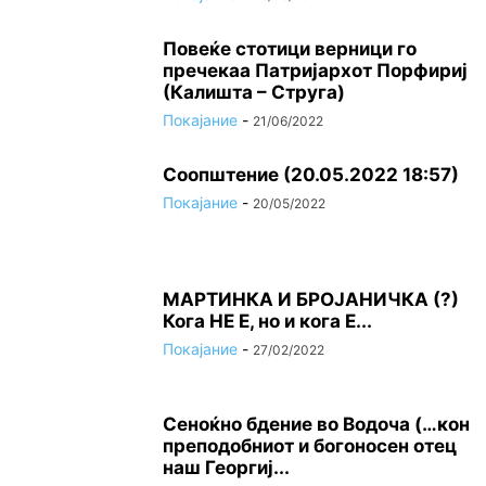
Повеќе стотици верници го
пречекаа Патријархот Порфириј
(Калишта – Струга)
Покајание
-
21/06/2022
Соопштение (20.05.2022 18:57)
Покајание
-
20/05/2022
МАРТИНКА И БРОЈАНИЧКА (?)
Кога НЕ Е, но и кога Е...
Покајание
-
27/02/2022
Сеноќно бдение во Водоча (…кон
преподобниот и богоносен отец
наш Георгиј...