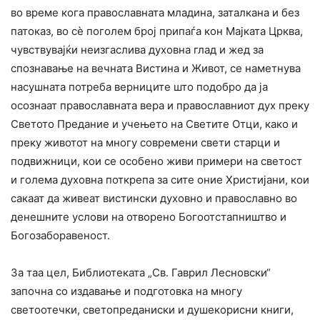
во време кога православната младина, заталкана и без
патоказ, во сѐ поголем број припаѓа кон Мајката Црква,
чувствувајќи неизгаслива духовна глад и жед за
спознавање на вечната Вистина и Живот, се наметнува
насушната потреба верниците што подобро да ја
осознаат православната вера и православниот дух преку
Светото Предание и учењето на Светите Отци, како и
преку животот на многу современи свети старци и
подвижници, кои се особено живи примери на светост
и голема духовна поткрепа за сите оние Христијани, кои
сакаат да живеат вистински духовно и православно во
денешните услови на отворено Богоотстапништво и
Богозаборавеност.
За таа цел, Библиотеката „Св. Гаврил Лесновски“
започна со издавање и подготовка на многу
светоотечки, светопреданиски и душекорисни книги,