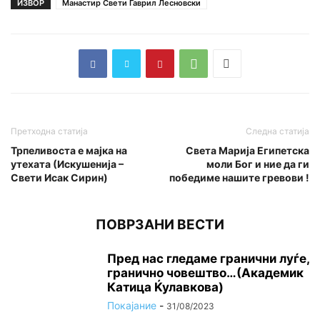
ИЗВОР
Манастир Свети Гаврил Лесновски
Претходна статија
Следна статија
Трпеливоста е мајка на
Света Марија Египетска
утехата (Искушенија –
моли Бог и ние да ги
Свети Исак Сирин)
победиме нашите гревови !
ПОВРЗАНИ ВЕСТИ
Пред нас гледаме гранични луѓе,
гранично човештво…(Академик
Катица Ќулавкова)
Покајание
-
31/08/2023