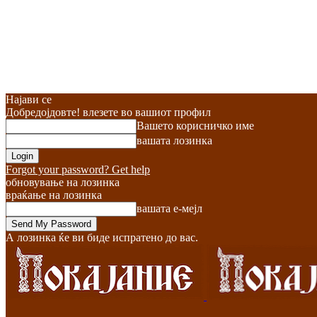
Најави се
Добредојдовте! влезете во вашиот профил
Вашето корисничко име
вашата лозинка
Forgot your password? Get help
обновување на лозинка
враќање на лозинка
вашата е-мејл
А лозинка ќе ви биде испратено до вас.