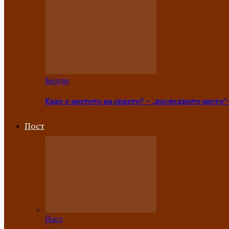
Беседи
Каде е местото на срцето? – „последното место“
Пост
Пост