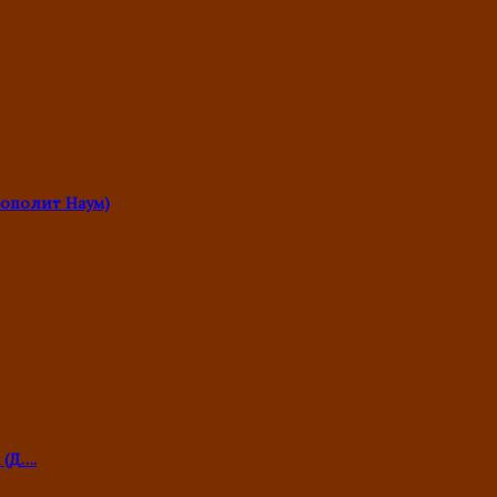
ополит Наум)
 (Д….