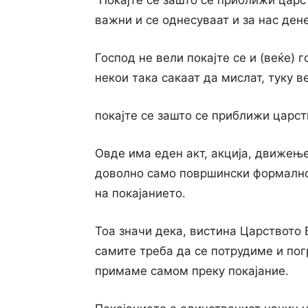
“Покајте се зашто се приближи царс
важни и се однесуваат и за нас дене
Господ не вели покајте се и (веќе) 
некои така сакаат да мислат, туку в
покајте се зашто се приближи царст
Овде има еден акт, акција, движење
доволно само површински формално 
на покајанието.
Тоа значи дека, вистина Царството Б
самите треба да се потрудиме и по
примаме самом преку покајание.