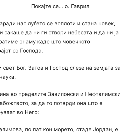
Покајте се… о. Гаврил
аради нас луѓето се воплоти и стана човек,
и сакаше да ни ги отвори небесата и да ни ја
ратиме онаму каде што човечкото
ајот со Господа.
свет Бог. Затоа и Господ слезе на земјата за
наука.
мина во пределите Завилонски и Нефталимски
абожтвото, за да го потврди она што е
уваат во Него:
алимова, по пат кон морето, отаде Јордан, е