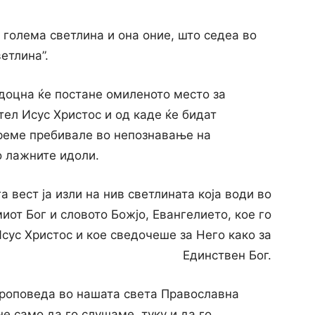
 голема светлина и она оние, што седеа во
етлина”.
подоцна ќе постане омиленото место за
ел Исус Христос и од каде ќе бидат
време пребивале во непознавање на
о лажните идоли.
а вест ја изли на нив светлината која води во
иот Бог и словото Божјо, Евангелието, кое го
ус Христос и кое сведочеше за Него како за
Единствен Бог.
 проповеда во нашата света Православна
е само да го слушаме, туку и да го