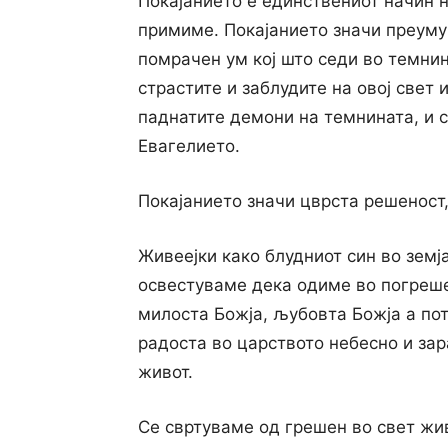
Покајанието е единствениот начин н
примиме. Покајанието значи преуму
помрачен ум кој што седи во темнин
страстите и заблудите на овој свет 
паднатите демони на темнината, и с
Евагелието.
Покајанието значи цврста решеност,
Живеејки како блудниот син во земја
освестуваме дека одиме во погреше
милоста Божја, љубовта Божја а по
радоста во царството небесно и за
живот.
Се свртуваме од грешен во свет жив