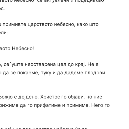
твото небесно” се актуелени и подеднакво
с.
го примивте царството небесно, како што
ели:
вото Небесно!
, се`уште неостварена цел до крај. Не е
да се покаеме, туку и да дадеме плодови
ожјо е дојдено, Христос го објави, но ние
грижиме да го прифатиме и примиме. Него го