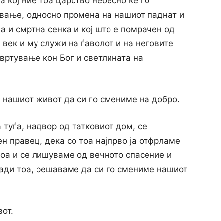
а кој ние тоа царство небесно ќе го
вање, односно промена на нашиот паднат и
а и смртна сенка и кој што е помрачен од
и век и му служи на ѓаволот и на неговите
вртување кон Бог и светлината на
 нашиот живот да си го смениме на добро.
 туѓа, надвор од татковиот дом, се
н правец, дека со тоа најпрво ја отфрламе
тоа и се лишуваме од вечното спасение и
ради тоа, решаваме да си го смениме нашиот
от.