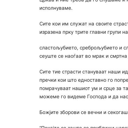
исполнуваме.
Сите кои им служат на своите страс
изразена прку трите главни групи на
сластољубието, среброљубието и сл
сеуште се наоѓаат во мрак и смртна
Сите тие страсти стануваат наши ид
пречки кои што едноставно го попре
помрачуваат нашиот ум и срце за та
можеме го видеме Господа и да на
Божјите зборови се вечни и секогаш