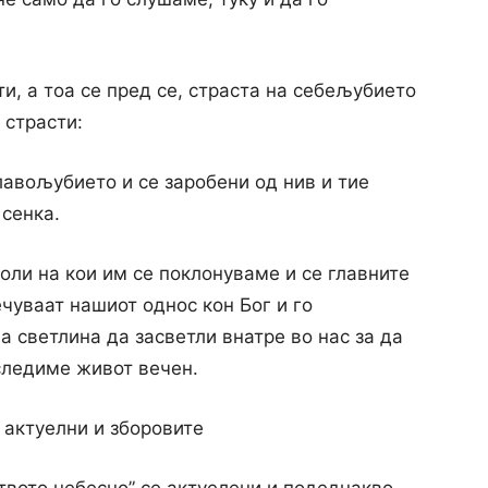
ти, а тоа се пред се, страста на себељубието
 страсти:
авољубието и се заробени од нив и тие
 сенка.
оли на кои им се поклонуваме и се главните
чуваат нашиот однос кон Бог и го
а светлина да засветли внатре во нас за да
следиме живот вечен.
 актуелни и зборовите