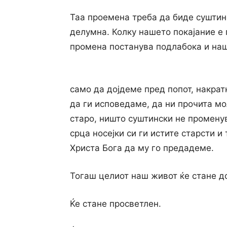
Таа проемена треба да биде суштин
делумна. Колку нашето покајание е 
промена постанува подлабока и наш
само да дојдеме пред попот, накрат
да ги исповедаме, да ни прочита мо
старо, ништо суштински не промену
срца носејки си ги истите старсти 
Христа Бога да му го предадеме.
Тогаш целиот наш живот ќе стане д
Ќе стане просветлен.