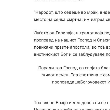
“Народот, што седеше во мрак, виде
место на сенка смртна, им изгреа св
Луѓето од Галилаја, и градот која 
проповед на нашиот Господ и Спасит
повикани првите апостоли, во тоа 
вистинскиот Бог и се заблудувале п
Поради тоа Господ со својата благ
живот вечен. Таа светлина е сам
проповедашеБогочовекот Ис
Тоа слово Божјо и ден денес ни се
Црква и ние треба да го слушаме и н