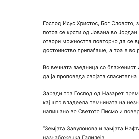
Господ Исус Христос, Бог Словото, з
потоа се крсти од Јована во Јордан 
отвори можността повторно да се в
достоинство припаѓаше, а тоа е во р
Во вечната заедница со блажениот и 
да ја проповеда својата спасителна 
Заради тоа Господ од Назарет пре
кај што владеeла темнината на незн
напишано во Светото Писмо и повер
“Земјата Завулонова и замјата Нафт
назнабожечка Галилеја.