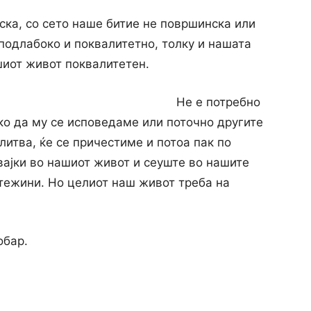
ска, со сето наше битие не површинска или
подлабоко и поквалитетно, толку и нашата
иот живот поквалитетен.
Не е потребно
ко да му се исповедаме или поточно другите
литва, ќе се причестиме и потоа пак по
вајки во нашиот живот и сеуште во нашите
и тежини. Но целиот наш живот треба на
обар.