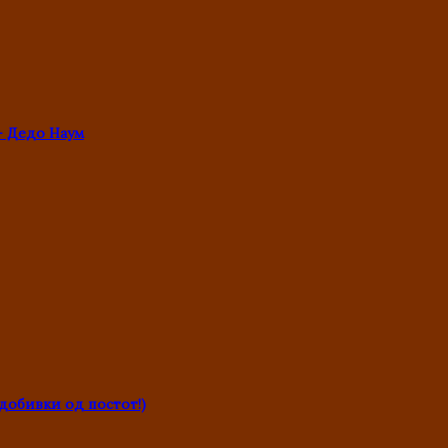
- Дедо Наум
обивки од постот!)