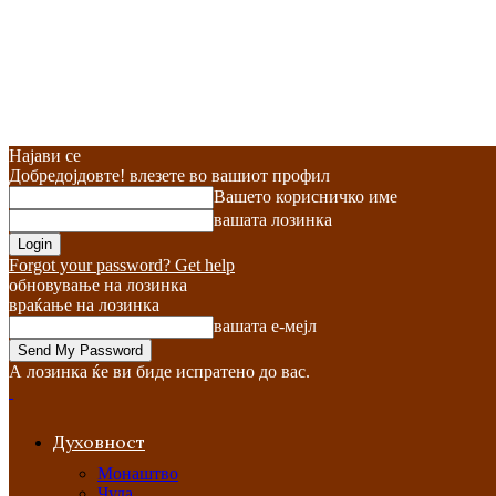
Најави се
Добредојдовте! влезете во вашиот профил
Вашето корисничко име
вашата лозинка
Forgot your password? Get help
обновување на лозинка
враќање на лозинка
вашата е-мејл
А лозинка ќе ви биде испратено до вас.
Духовност
Монаштво
Чуда