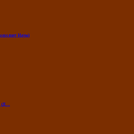
ополит Наум)
 (Д….