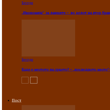
Беседи
„Икономија“ за лаиците – во делот на втор брак
Беседи
Каде е местото на срцето? – „последното место“
Пост