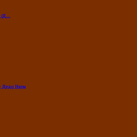
 (Д….
- Дедо Наум