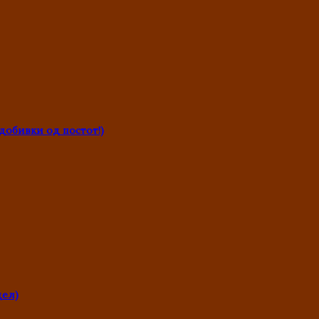
обивки од постот!)
дел)