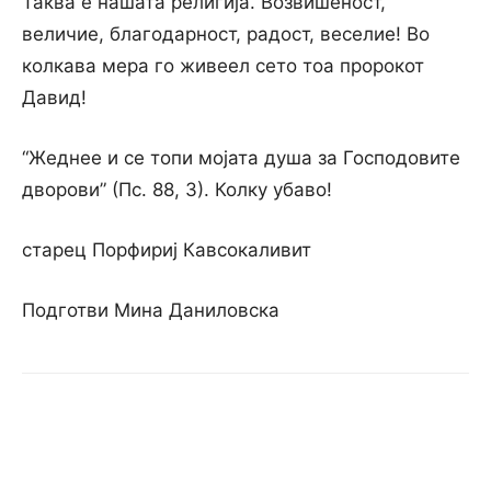
Таква е нашата религија. Возвишеност,
величие, благодарност, радост, веселие! Во
колкава мера го живеел сето тоа пророкот
Давид!
“Жеднее и се топи мојата душа за Господовите
дворови” (Пс. 88, 3). Колку убаво!
старец Порфириј Кавсокаливит
Подготви Мина Даниловска