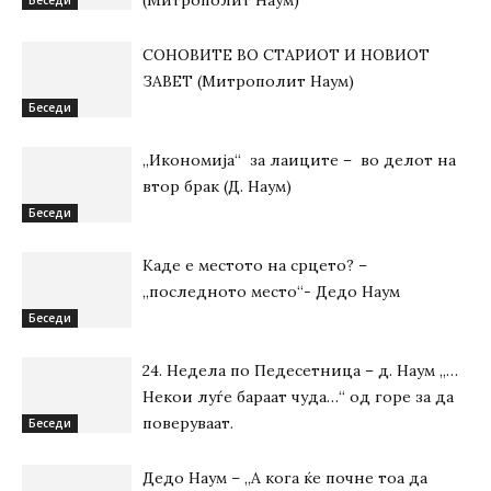
(Митрополит Наум)
СОНОВИТЕ ВО СТАРИОТ И НОВИОТ
ЗАВЕТ (Митрополит Наум)
Беседи
„Икономија“ за лаиците – во делот на
втор брак (Д. Наум)
Беседи
Каде е местото на срцето? –
„последното место“- Дедо Наум
Беседи
24. Недела по Педесетница – д. Наум „…
Некои луѓе бараат чуда…“ од горе за да
поверуваат.
Беседи
Дедо Наум – „А кога ќе почне тоа да