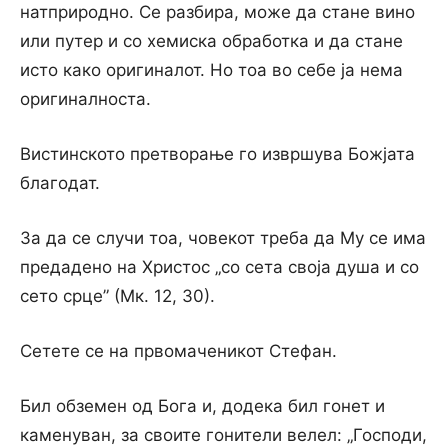
натприродно. Се разбира, може да стане вино
или путер и co хемиска обработка и да стане
исто како оригиналот. Но тоа во себе ја нема
оригиналноста.
Вистинското претворање го извршува Божјата
благодат.
За да се случи тоа, човекот треба да My се има
предадено на Христос „co сета своја душа и co
сето срце” (Мк. 12, 30).
Сетете се на првомаченикот Стефан.
Бил обземен од Бога и, додека бил гонет и
каменуван, за своите гонители велел: „Господи,