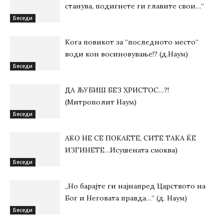
станува, подигнете ги главите свои…“
Беседи
Кога повикот за “последното место“
води кон восиновување!? (д.Наум)
Беседи
ДА ЉУБИШ БЕЗ ХРИСТОС…?!
(Митрополит Наум)
Беседи
АКО НЕ СЕ ПОКАЕТЕ, СИТЕ ТАКА ЌЕ
ИЗГИНЕТЕ…Исушената смоква)
Беседи
„Но барајте ги најнапред Царството на
Бог и Неговата правда…“ (д. Наум)
Беседи