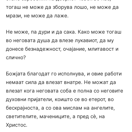
тогаш не може да зборува лошо, не може да
мрази, не може да лаже.
He може, па дури и да сака. Како може тогаш
во неговата душа да влезе лукавиот, да му
донесе безнадежност, очајание, млитавост и
слично?
Божјата благодат го исполнува, и овие работи
немаат сила да влезат внатре. He можат да
влезат кога неговата соба е полна co неговите
духовни пријатели, коишто се во етерот, во
бескрајноста, a co ова мислам на ангелите,
светителите, мачениците, а пред сè, на
Христос.