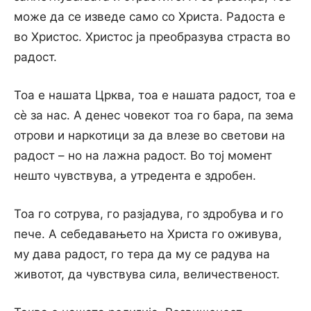
може да се изведе само co Христа. Радоста е
во Христос. Христос ја преобразува страста во
радост.
Тоа е нашата Црква, тоа е нашата радост, тоа е
сè за нас. А денес човекот тоа го бара, па зема
отрови и наркотици за да влезе во светови на
радост – но на лажна радост. Во тој момент
нешто чувствува, а утредента е здробен.
Тоа го сотрува, го разјадува, го здробува и го
пече. А себедавањето на Христа го оживува,
му дава радост, го тера да му се радува на
животот, да чувствува сила, величественост.