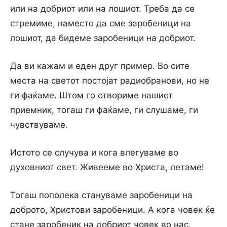
или на добриот или на лошиот. Треба да се
стремиме, наместо да сме заробеници на
лошиот, да бидеме заробеници на добриот.
Да ви кажам и еден друг пример. Во сите
места на светот постојат радиобранови, но не
ги фаќаме. Штом го отвориме нашиот
приемник, тогаш ги фаќаме, ги слушаме, ги
чувствуваме.
Истото се случува и кога влегуваме во
духовниот свет. Живееме во Христа, летаме!
Тогаш пополека стануваме заробеници на
доброто, Христови заробеници. А кога човек ќе
стане заробеник на добриот човек во нас,