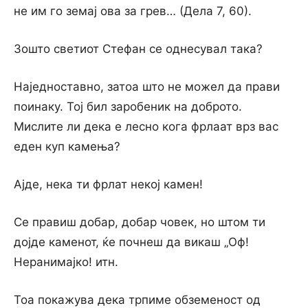
не им го земај ова за грев… (Дела 7, 60).
Зошто светиот Стефан се однесувал така?
Наједноставно, затоа што не можел да прави
поинаку. Тој бил заробеник на доброто.
Мислите ли дека е лесно кога фрлаат врз вас
еден куп камења?
Ајде, нека ти фрлат некој камен!
Се правиш добар, добар човек, но штом ти
дојде каменот, ќе почнеш да викаш „Оф!
Неранимајко! итн.
Тоа покажува дека трпиме обземеност од