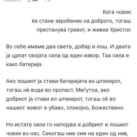
Кога човек
ќе стане заробеник на доброто, тогаш
престанува гревот, и живее Христос
Bo себе имаме два света, добар и лош. И двата
ја црпат својата сила од еден извор. Таа сила е
како батерија.
Ако лошиот ја стави батеријата во штекерот,
тогаш нѐ води во пропаст. Меѓутоа, ако
добриот ја стави во штекерот, тогаш сѐ во
нашиот живот е убаво, спокојно, Божествено.
Но истата сила го напојува и добриот и лошиот
човек во нас. Секогаш ние сме на еден од нив,