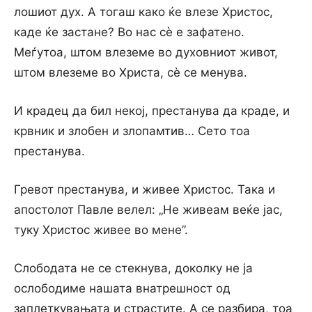
лошиот дух. А тогаш како ќе влезе Христос,
каде ќе застане? Во нас сè е зафатено.
Меѓутоа, штом влеземе во духовниот живот,
штом влеземе во Христа, сè се менува.
И крадец да бил некој, престанува да краде, и
крвник и злобен и злопамтив… Сето тоа
престанува.
Гревот престанува, и живее Христос. Така и
апостолот Павле велел: „He живеам веќе јас,
туку Христос живее во мене”.
Слободата не се стекнува, доколку не ја
ослободиме нашата внатрешност од
заплеткувањата и страстите. A ce разбира, тоа