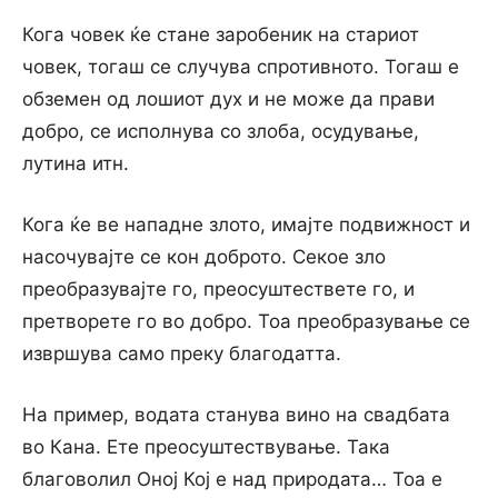
Кога човек ќе стане заробеник на стариот
човек, тогаш се случува спротивното. Тогаш е
обземен од лошиот дух и не може да прави
добро, се исполнува co злоба, осудување,
лутина итн.
Кога ќе ве нападне злото, имајте подвижност и
насочувајте се кон доброто. Секое зло
преобразувајте го, преосуштествете го, и
претворете го во добро. Тоа преобразување се
извршува само преку благодатта.
На пример, водата станува вино на свадбата
во Кана. Ете преосуштествување. Така
благоволил Оној Кој е над природата… Тоа е