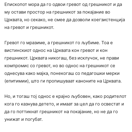
Епископот мора да го одвои гревот од грешникот и да
му остави простор на грешникот за покајание во
Црквата, но секако, не смее да дозволи коегзистенција
на гревот и грешникот.
Гревот го мразиме, а грешникот го љубиме. Тоа е
вистинскиот однос на Црквата кон гревот и кон
грешникот. Црквата никогаш, без исклучок, не прави
компромис со гревот, но во однос на грешникот се
однесува како мајка, понекогаш со педагошки мерки
(епитимии), што ги пропишуваат каноните на Црквата.
Но, и тогаш тој однос е крајно љубовен, како родителот
кога го казнува детето, и имаат за цел да го освестат и
да го поттикнат грешникот на покајание, но не да го
унижат и погубат.