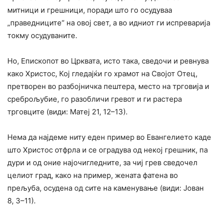
митници и грешници, поради што го осудуваа
„праведниците“ на овој свет, а во идниот ги испреварија
токму осудуваните.
Но, Епископот во Црквата, исто така, сведочи и ревнува
како Христос, Кој гледајќи го храмот на Својот Отец,
претворен во разбојничка пештера, место на трговија и
среброљубие, го разобличи гревот и ги растера
трговците (види: Матеј 21, 12–13).
Нема да најдеме ниту еден пример во Евангелието каде
што Христос отфрла и се оградува од некој грешник, па
дури и од оние најочигледните, за чиј грев сведочел
целиот град, како на пример, жената фатена во
прељуба, осудена од сите на каменување (види: Јован
8, 3–11).