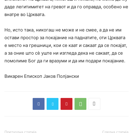
даде легитимитет на гревот и да го оправда, особено не
внатре во Црквата.
Но, исто така, никогаш не може и не смее, а да не им
остави простор за покајание на паднатите, оти Црквата
е место на грешници, кои се каат и сакаат да се покајат,
а за оние што сѐ уште ни изгледа дека не сакаат, да се
помолиме Бог да ги вразуми и да им подари покајание.
Викарен Епископ Јаков Полјански
Претходна статија
Следна статија