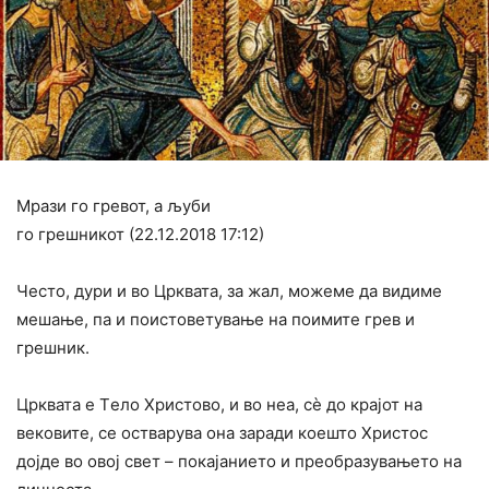
Мрази го гревот, а љуби
го грешникот (22.12.2018 17:12)
Често, дури и во Црквата, за жал, можеме да видиме
мешање, па и поистоветување на поимите грев и
грешник.
Црквата е Tело Христово, и во неа, сѐ до крајот на
вековите, се остварува она заради коешто Христос
дојде во овој свет – покајанието и преобразувањето на