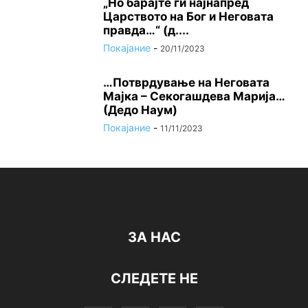
„Но барајте ги најнапред
Царството на Бог и Неговата
правда…“ (д....
Покајание
-
20/11/2023
…Потврдување на Неговата
Мајка – Секогашдева Марија…
(Дедо Наум)
Покајание
-
11/11/2023
ЗА НАС
СЛЕДЕТЕ НЕ