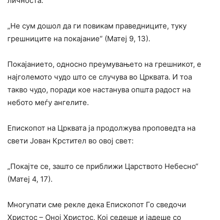
личноста.
„Не сум дошол да ги повикам праведниците, туку
грешниците на покајание“ (Матеј 9, 13).
Покајанието, односно преумувањето на грешникот, е
најголемото чудо што се случува во Црквата. И тоа
такво чудо, поради кое настанува општа радост на
небото меѓу ангелите.
Епископот на Црквата ја продолжува проповедта на
свети Јован Крстител во овој свет:
„Покајте се, зашто се приближи Царството Небесно“
(Матеј 4, 17).
Многупати сме рекле дека Епископот Го сведочи
Христос – Оној Христос, Кој седеше и јадеше со