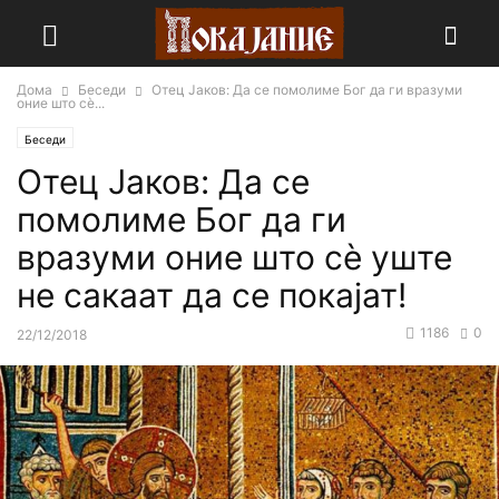
Дома
Беседи
Отец Јаков: Да се помолиме Бог да ги вразуми
оние што сè...
Беседи
Отец Јаков: Да се
помолиме Бог да ги
вразуми оние што сè уште
не сакаат да се покајат!
1186
0
22/12/2018