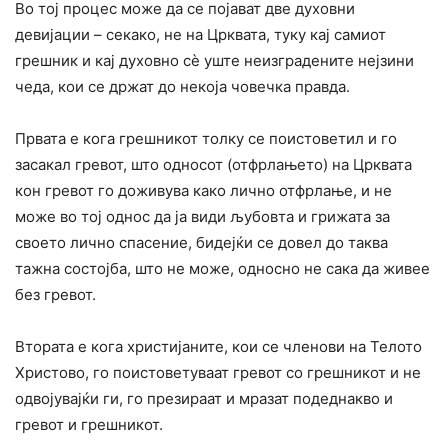
Во тој процес може да се појават две духовни
девијации – секако, не на Црквата, туку кај самиот
грешник и кај духовно сѐ уште неизградените нејзини
чеда, кои се држат до некоја човечка правда.
Првата е кога грешникот толку се поистоветил и го
засакал гревот, што односот (отфрлањето) на Црквата
кон гревот го доживува како лично отфрлање, и не
може во тој однос да ја види љубовта и грижата за
своето лично спасение, бидејќи се довел до таква
тажна состојба, што не може, односно не сака да живее
без гревот.
Втората е кога христијаните, кои се членови на Телото
Христово, го поистоветуваат гревот со грешникот и не
одвојувајќи ги, го презираат и мразат подеднакво и
гревот и грешникот.