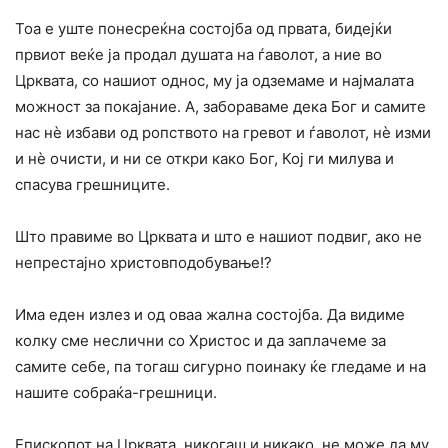
Тоа е уште понесреќна состојба од првата, бидејќи
првиот веќе ја продал душата на ѓаволот, а ние во
Црквата, со нашиот однос, му ја одземаме и најмалата
можност за покајание. А, забораваме дека Бог и самите
нас нѐ избави од ропството на гревот и ѓаволот, нѐ изми
и нѐ очисти, и ни се откри како Бог, Кој ги милува и
спасува грешниците.
Што правиме во Црквата и што е нашиот подвиг, ако не
непрестајно христовподобување!?
Има еден излез и од оваа жална состојба. Да видиме
колку сме неслични со Христос и да заплачеме за
самите себе, па тогаш сигурно поинаку ќе гледаме и на
нашите собраќа-грешници.
Епископот на Црквата, никогаш и никако, не може да му