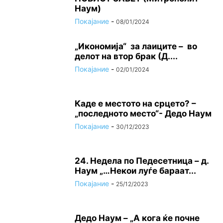
Наум)
Покајание
-
08/01/2024
„Икономија“ за лаиците – во
делот на втор брак (Д....
Покајание
-
02/01/2024
Каде е местото на срцето? –
„последното место“- Дедо Наум
Покајание
-
30/12/2023
24. Недела по Педесетница – д.
Наум „…Некои луѓе бараат...
Покајание
-
25/12/2023
Дедо Наум – „А кога ќе почне