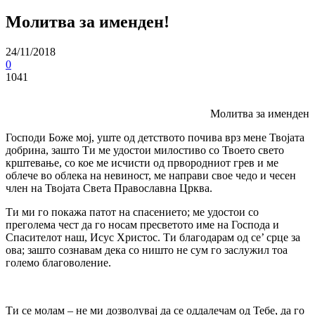
Молитва за именден!
24/11/2018
0
1041
Молитва за именден
Господи Боже мој, уште од детството почива врз мене Твојата
добрина, зашто Ти ме удостои милостиво co Твоето свето
крштевање, co кое ме исчисти од првородниот грев и ме
облече во облека на невиност, ме направи свое чедо и чесен
член на Твојата Света Православна Црква.
Ти ми го покажа патот на спасението; ме удостои co
преголема чест да го носам пресветото име на Господа и
Спасителот наш, Исус Христос. Ти благодарам од се’ срце за
ова; зашто сознавам дека co ништо не сум го заслужил тоа
големо благоволение.
Ти се молам – не ми дозволувај да се оддалечам од Тебе, да го