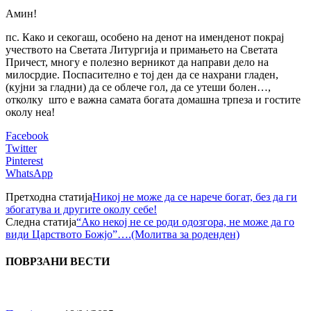
Амин!
пс. Како и секогаш, особено на денот на именденот покрај
учеството на Светата Литургија и примањето на Светата
Причест, многу е полезно верникот да направи дело на
милосрдие. Поспасително е тој ден да се нахрани гладен,
(кујни за гладни) да се облече гол, да се утеши болен…,
отколку што е важна самата богата домашна трпеза и гостите
околу неа!
Facebook
Twitter
Pinterest
WhatsApp
Претходна статија
Никој не може да се нарече богат, без да ги
збогатува и другите околу себе!
Следна статија
“Ако некој не се роди одозгора, не може да го
види Царството Божјо”….(Молитва за роденден)
ПОВРЗАНИ ВЕСТИ