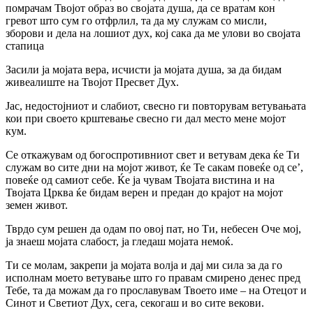
помрачам Твојот образ во својата душа, да се вратам кон
гревот што сум го отфрлил, та да му служам co мисли,
зборови и дела на лошиот дух, кој сака да ме улови во својата
стапица
Засили ја мојата вера, исчисти ја мојата душа, за да бидам
живеалиште на Твојот Пресвет Дух.
Јас, недостојниот и слабиот, свесно ги повторувам ветувањата
кои при своето крштевање свесно ги дал место мене мојот
кум.
Се откажувам од богоспротивниот свет и ветувам дека ќе Ти
служам во сите дни на мојот живот, ќе Те сакам повеќе од се’,
повеќе од самиот себе. Ќе ја чувам Твојата вистина и на
Твојата Црква ќе бидам верен и предан до крајот на мојот
земен живот.
Тврдо сум решен да одам по овој пат, но Ти, небесен Оче мој,
ја знаеш мојата слабост, ја гледаш мојата немоќ.
Tи се молам, закрепи ja мојата волја и дај ми сила за да го
исполнам моето ветување што го правам смирено денес пред
Тебе, та да можам да го прославувам Твоето име – на Отецот и
Синот и Светиот Дух, сега, секогаш и во сите векови.