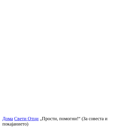
Дома
Свети Отци
„Прости, помогни!“ (За совеста и
покајанието)