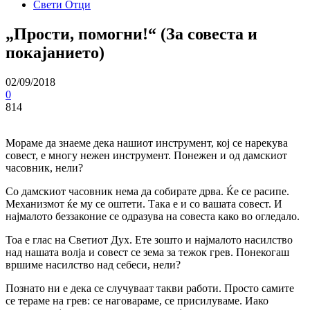
Свети Отци
„Прости, помогни!“ (За совеста и
покајанието)
02/09/2018
0
814
Мораме да знаеме дека нашиот инструмент, кој се нарекува
совест, е многу нежен инструмент. Понежен и од дамскиот
часовник, нели?
Со дамскиот часовник нема да собирате дрва. Ќе се расипе.
Механизмот ќе му се оштети. Така е и со вашата совест. И
најмалото беззаконие се одразува на совеста како во огледало.
Тоа е глас на Светиот Дух. Ете зошто и најмалото насилство
над нашата волја и совест се зема за тежок грев. Понекогаш
вршиме насилство над себеси, нели?
Познато ни е дека се случуваат такви работи. Просто самите
се тераме на грев: се наговараме, се присилуваме. Иако