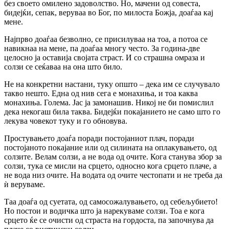
без своето омилено задоволство. Но, мачени од совеста,
бидејќи, сепак, веруваа во Бог, по милоста Божја, доаѓаа кај
мене.
Најпрво доаѓаа безволно, се присилуваа на тоа, а потоа се
навикнаа на мене, па доаѓаа многу често. За година-две
целосно ја оставија својата страст. И со страшна омраза и
солзи се сеќаваа на она што било.
Не на конкретни настани, туку општо – дека им се случувало
такво нешто. Една од нив сега е монахиња, и тоа каква
монахиња. Голема. Јас ја замонашив. Никој не би помислил
дека некогаш била таква. Бидејќи покајанието не само што го
лекува човекот туку и го обновува.
Простувањето доаѓа поради постојаниот плач, поради
постојаното покајание или од силината на оплакувањето, од
солзите. Велам солзи, а не вода од очите. Кога станува збор за
солзи, тука се мисли на срцето, односно кога срцето плаче, а
не вода низ очите. На водата од очите честопати и не треба да
ѝ веруваме.
Таа доаѓа од суетата, од самосожалувањето, од себељубието!
Но постои и водичка што ја нарекуваме солзи. Тоа е кога
срцето ќе се очисти од страста на гордоста, па започнува да