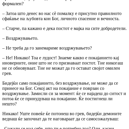
формален?
– Затоа што денес во нас сѐ помалку е присутно правилното
сфаќање на љубовта кон Бог, личното спасение и вечноста.
– Старче, па кажано е дека постот е мајка на сите добродетели.
– Воздржувањето.
– Не треба да го занемариме воздржувањето?
– Не! Никако! Тоа е лудост! Знаеме какво е покајанието кај
иноверните, оние што не го признаваат постот. Тие никогаш
не се обновуваат. Тие не можат да го остават својот омилен
грев.
Бидејќи само покајанието, без воздржување, не може да се
принесе на Бог. Секој акт на покајание е поврзан со
воздржување. Замисли си за момент: ќе се најадеш до ситост и
потоа ќе се принудуваш на покајание. Ќе постигнеш ли
нешто?
Никако! Уште повеќе ќе потонеш во грев, бидејќи демоните
веднаш ќе започнат да те наговараат да се самосожалуваш:
„Сожали се над себе, што ти е потребно тоа? Оди, касни