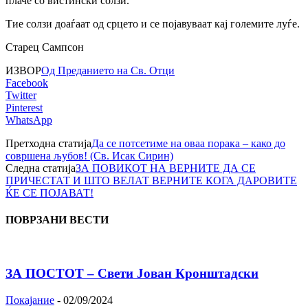
плаче со вистински солзи.
Тие солзи доаѓаат од срцето и се појавуваат кај големите луѓе.
Старец Сампсон
ИЗВОР
Oд Преданието на Св. Отци
Facebook
Twitter
Pinterest
WhatsApp
Претходна статија
Да се потсетиме на оваа порака – како до
совршена љубов! (Св. Исак Сирин)
Следна статија
ЗА ПОВИКОТ НА ВЕРНИТЕ ДА СЕ
ПРИЧЕСТАТ И ШТО ВЕЛАТ ВЕРНИТЕ КОГА ДАРОВИТЕ
ЌЕ СЕ ПОЈАВАТ!
ПОВРЗАНИ ВЕСТИ
ЗА ПОСТОТ – Свети Јован Кронштадски
Покајание
-
02/09/2024