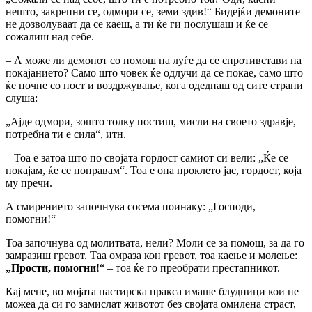
нешто, закрепни се, одмори се, земи здив!“ Бидејќи демоните
не дозволуваат да се каeш, а ти ќе ги послушаш и ќе се
сожалиш над себе.
– А може ли демонот со помош на луѓе да се спротивстави на
покајанието? Само што човек ќе одлучи да се покае, само што
ќе почне со пост и воздржување, кога одеднаш од сите страни
слуша:
„Ајде одмори, зошто толку постиш, мисли на своето здравје,
потребна ти е сила“, итн.
– Тоа е затоа што по својата гордост самиот си вели: „Ќе се
покајам, ќе се поправам“. Тоа е она проклето јас, гордост, која
му пречи.
А смирението започнува сосема поинаку: „Господи,
помогни!“
Тоа започнува од молитвата, нели? Моли се за помош, за да го
замразиш гревот. Таа омраза кон гревот, тоа каење и молење:
„Прости, помогни
!“ – тоа ќе го преобрати престапникот.
Кај мене, во мојата пастирска пракса имаше блудници кои не
можеа да си го замислат животот без својата омилена страст,