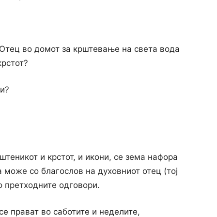
 Отец во домот за крштевање на света вода
крстот?
ни?
ештеникот и крстот, и икони, се зема нафора
а може со благослов на духовниот отец (тој
во претходните одговори.
се прават во саботите и неделите,