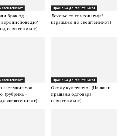
 свештеникот
Прашања до свештеникот
учи брак од
Лечење со хомеопатија?
 верописповеди?
(Прашање до свештеникот)
 од свештеникот)
 свештеникот
Прашања до свештеникот
о заслужив тоа
Околу кумството ! (На ваши
о! (рубрика –
прашања одговара
до свештеникот)
свештеникот)