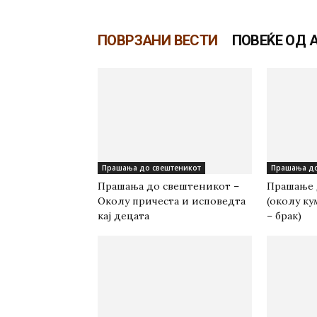
ПОВРЗАНИ ВЕСТИ
ПОВЕЌЕ ОД 
Прашања до свештеникот
Прашања до
Прашања до свештеникот –
Прашање 
Околу причеста и исповедта
(околу ку
кај децата
– брак)