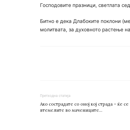
Господовите празници, светлата се
Битно е дека Длабоките поклони (мет
молитвата, за духовното растење на
Претходна статија
Ако сострадате со оној кој страда – ќе се
втемелите во мачениците…