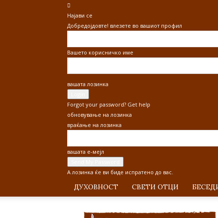
Најави се
Добредојдовте! влезете во вашиот профил
Вашето корисничко име
вашата лозинка
Forgot your password? Get help
обновување на лозинка
враќање на лозинка
вашата е-мејл
А лозинка ќе ви биде испратено до вас.
ДУХОВНОСТ
СВЕТИ ОТЦИ
БЕСЕД
Покајание