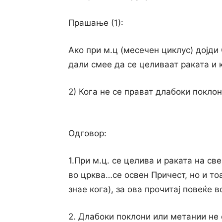
Прашање (1):
Ако при м.ц (месечен циклус) дојди
дали смее да се целиваат раката и 
2) Кога не се прават длабоки покло
Одговор:
1.При м.ц. се целива и раката на св
во црква…се освен Причест, но и то
знае кога), за ова прочитај повеќе 
2. Длабоки поклони или метании не 