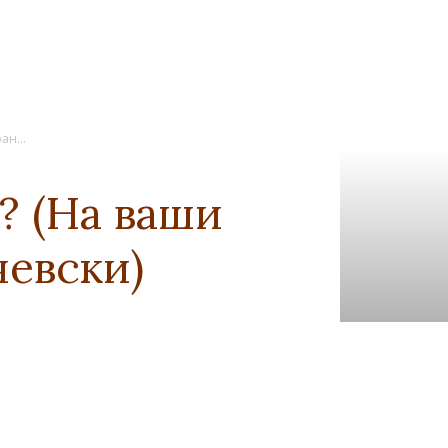
ан...
? (На ваши
чевски)