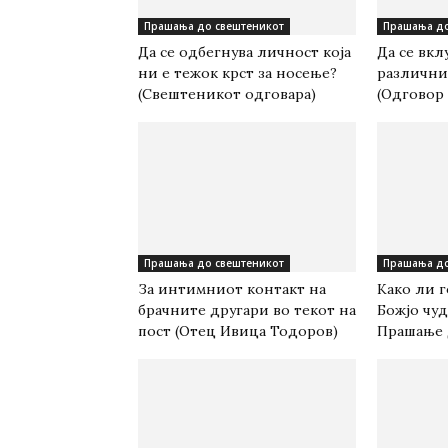
Прашања до свештеникот
Прашања до
Да се одбегнува личност која
Да се вкл
ни е тежок крст за носење?
различни
(Свештеникот одговара)
(Одговор
Прашања до свештеникот
Прашања до
За интимниот контакт на
Како ли г
брачните другари во текот на
Божјо чуд
пост (Отец Ивица Тодоров)
Прашање 