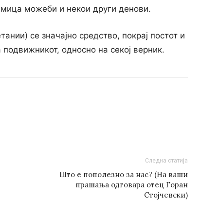
дмица можеби и некои други денови.
ании) се значајно средство, покрај постот и
 подвижникот, односно на секој верник.
Следна статија
Што е пополезно за нас? (На ваши
прашања одговара отец Горан
Стојчевски)