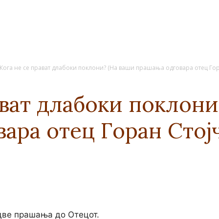
Кога не се прават длабоки поклони? (На ваши прашања одговара отец Гор
ават длабоки поклони
ара отец Горан Стој
 две прашања до Отецот.