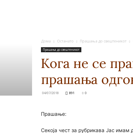
Дома
Останато
Прашања до свештеникот
Прашања до свештеникот
Кога не се пр
прашања одгов
04/07/2018
891
0
Прашање:
Секоја чест за рубрикава Јас имам