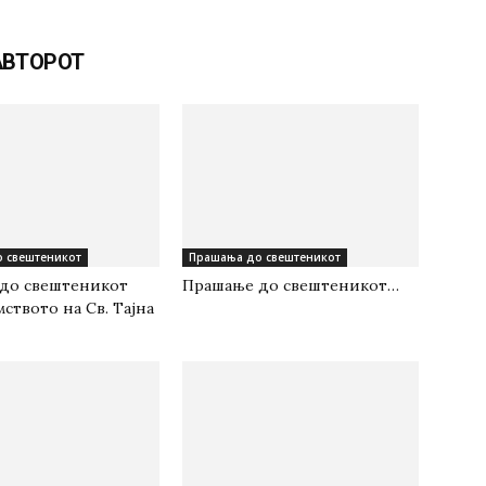
АВТОРОТ
 свештеникот
Прашања до свештеникот
до свештеникот
Прашање до свештеникот…
мството на Св. Тајна