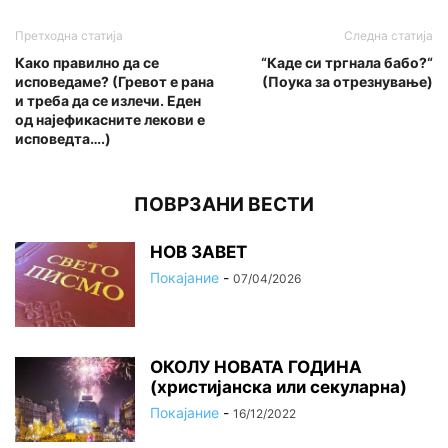
Претходна статија
Следна статија
Како правилно да се
“Каде си тргнала бабо?“
исповедаме? (Гревот е рана
(Поука за отрезнување)
и треба да се излечи. Еден
од најефикасните лекови е
исповедта….)
ПОВРЗАНИ ВЕСТИ
НОВ ЗАВЕТ
Покајание
-
07/04/2026
ОКОЛУ НОВАТА ГОДИНА
(христијанска или секуларна)
Покајание
-
16/12/2022