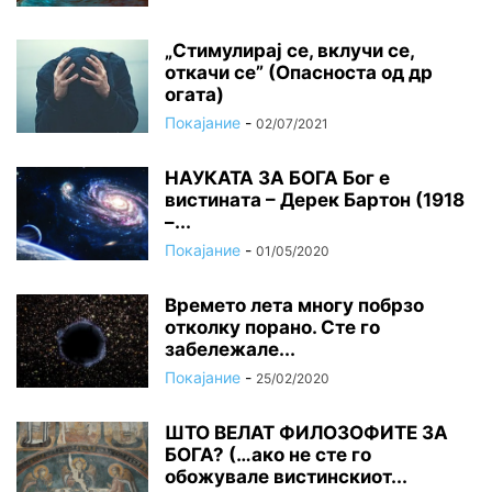
„Стимулирај се, вклучи се,
откачи се” (Опасноста од др
огата)
Покајание
-
02/07/2021
НАУКАТА ЗА БОГА Бог е
вистината – Дерек Бартон (1918
–...
Покајание
-
01/05/2020
Времето лета многу побрзо
отколку порано. Сте го
забележале...
Покајание
-
25/02/2020
ШТО ВЕЛАТ ФИЛОЗОФИТЕ ЗА
БОГА? (…ако не сте го
обожувале вистинскиот...