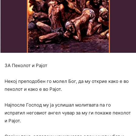
ЗА Пеколот и Рајот
Некој преподобен го молел Бог, да му открие како е во
пеколот и како е во Рајот.
Најпосле Господ му ја услишал молитвата па го
испратил неговиот ангел чувар за му ги покаже пеколот
и Рајот.