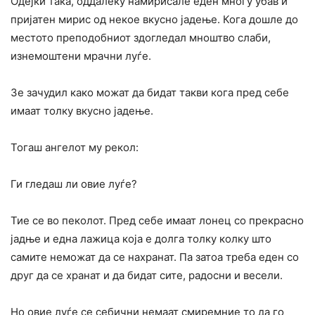
Одејки така, оддалеку намирисале еден многу убав и
пријатен мирис од некое вкусно јадење. Кога дошле до
местото преподобниот здогледал мноштво слаби,
изнемоштени мрачни луѓе.
Зе зачудил како можат да бидат такви кога пред себе
имаат толку вкусно јадење.
Тогаш ангелот му рекол:
Ги гледаш ли овие луѓе?
Тие се во пеколот. Пред себе имаат лонец со прекрасно
јадње и една лажица која е долга толку колку што
самите неможат да се нахранат. Па затоа треба еден со
друг да се хранат и да бидат сите, радосни и весели.
Но овие луѓе се себични немаат смиремние то да го