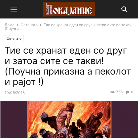
Дома
Останато
Тие се хранат еден со друг и затоа сите се такви!
(Поучна...
Останато
Тие се хранат еден со друг
и затоа сите се такви!
(Поучна приказна а пеколот
и рајот !)
756
0
10/06/2018