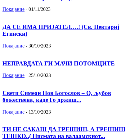
Покајание
-
01/11/2023
ДА СЕ ИМА ПРИЈАТЕЛ….! (Св. Нектариј
Егински)
Покајание
-
30/10/2023
НЕПРАВДАТА ГИ МАЧИ ПОТОМЦИТЕ
Покајание
-
25/10/2023
Свети Симеон Нов Богослов – О, љубов
божествена, каде Го држиш...
Покајание
-
13/10/2023
ТИ НЕ САКАШ ДА ГРЕШИШ, А ГРЕШИШ
ТЕШКО..( Писмата на валаамскиот...