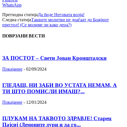
WhatsApp
Претходна статија
Да биде Неговата волја!
Следна статија
Таквите молитви не доаѓаат до Божјиот
престол! (Се молиме ли како деца?)
ПОВРЗАНИ ВЕСТИ
ЗА ПОСТОТ – Свети Јован Кронштадски
Покајание
-
02/09/2024
ГЛЕДАШ, НИ ЗАБИ ВО УСТАТА НЕМАМ, А
ТИ ШТО ПОМИСЛИ ИМАШ?...
Покајание
-
12/01/2024
ПЛУКАМ НА ТАКВОТО ЗДРАВЈЕ! Старец
Пајсиј (Демоните дури и да го...