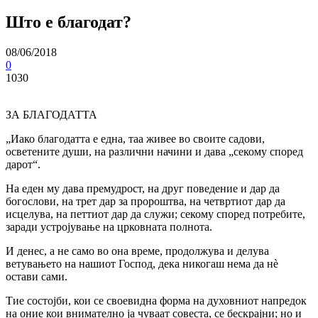
Што е благодат?
08/06/2018
0
1030
ЗА БЛАГОДАТТА
„Иако благодатта е една, таа живее во своите садови,
осветените души, на различни начини и дава „секому според
дарот“.
На еден му дава премудрост, на друг поведение и дар да
богослови, на трет дар за пророштва, на четвртиот дар да
исцелува, на петтиот дар да служи; секому според потребите,
заради устројување на црковната полнота.
И денес, а не само во она време, продолжува и делува
ветувањето на нашиот Господ, дека никогаш нема да нѐ
остави сами.
Тие состојби, кои се своевидна форма на духовниот напредок
на оние кои внимателно ја чуваат совеста, се бескрајни; но и