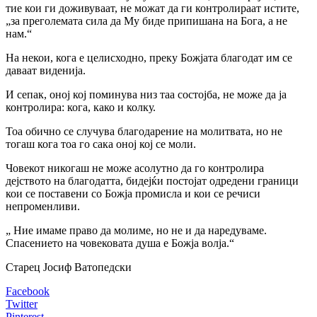
тие кои ги доживуваат, не можат да ги контролираат истите,
„за преголемата сила да Му биде припишана на Бога, а не
нам.“
На некои, кога е целисходно, преку Божјата благодат им се
даваат виденија.
И сепак, оној кој поминува низ таа состојба, не може да ја
контролира: кога, како и колку.
Тоа обично се случува благодарение на молитвата, но не
тогаш кога тоа го сака оној кој се моли.
Човекот никогаш не може асолутно да го контролира
дејството на благодатта, бидејќи постојат одредени граници
кои се поставени со Божја промисла и кои се речиси
непроменливи.
„ Ние имаме право да молиме, но не и да наредуваме.
Спасението на човековата душа е Божја волја.“
Старец Јосиф Ватопедски
Facebook
Twitter
Pinterest