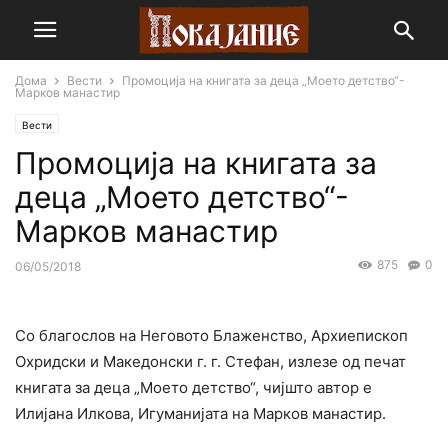
Дома
Вести
Промоција на книгата за деца „Моето детство“-
Марков манастир
Вести
Промоција на книгата за
деца „Моето детство“-
Марков манастир
875
0
06/05/2018
Со благослов на Неговото Блаженство, Архиепископ
Охридски и Македонски г. г. Стефан, излезе од печат
книгата за деца „Моето детство“, чијшто автор е
Илијана Илкова, Игуманијата на Марков манастир.