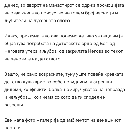
Денес, во дворот на манастирот се одржа промоцијата
на оваа книга во присуство на голем број верници и
љубители на духовното слово.
Инаку, приказната во ова полезно четиво за деца ни ја
објаснува потребата на детстското срце од Бог, од
Неговата утеха и љубов, од закрилата Негова во текот
на деновите на детството.
Зашто, не само возрасните, туку уште повеќе кревката
детстка душа крие во себе невидливи внатрешни
дилеми, конфликти, болка, немир, чувство на неправда
и нељубов…, кои нема со кого да ги сподели и
разреши…
Еве мала фото – галерија од амбиентот на денешниот
настан: